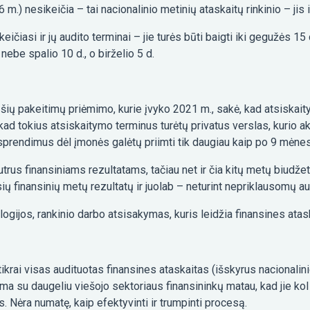
6 m.) nesikeičia – tai nacionalinio metinių ataskaitų rinkinio – jis i
čiasi ir jų audito terminai – jie turės būti baigti iki gegužės 15 d
 nebe spalio 10 d., o birželio 5 d.
šių pakeitimų priėmimo, kurie įvyko 2021 m., sakė, kad atsiskaityt
 kad tokius atsiskaitymo terminus turėtų privatus verslas, kurio ak
 sprendimus dėl įmonės galėtų priimti tik daugiau kaip po 9 mėne
trus finansiniams rezultatams, tačiau net ir čia kitų metų biudžet
 finansinių metų rezultatų ir juolab – neturint nepriklausomų au
logijos, rankinio darbo atsisakymas, kuris leidžia finansines atas
 tikrai visas audituotas finansines ataskaitas (išskyrus nacionalin
a su daugeliu viešojo sektoriaus finansininkų matau, kad jie kol 
Nėra numatę, kaip efektyvinti ir trumpinti procesą.