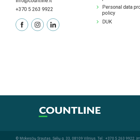
info@countline.lt
Personal data pr
+370 5 263 9922
policy
DUK
© Mokesčių Srautas, Sėlių g. 33, 08109 Vilnius. Tel.:
+370 5 263 9922
. Į