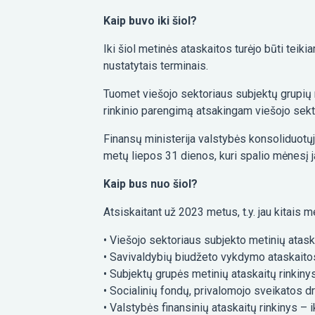
Kaip buvo iki šiol?
Iki šiol metinės ataskaitos turėjo būti teiki
nustatytais terminais.
Tuomet viešojo sektoriaus subjektų grupių m
rinkinio parengimą atsakingam viešojo sekto
Finansų ministerija valstybės konsoliduotųjų 
metų liepos 31 dienos, kuri spalio mėnesį ja
Kaip bus nuo šiol?
Atsiskaitant už 2023 metus, t.y. jau kitais m
• Viešojo sektoriaus subjekto metinių ataska
• Savivaldybių biudžeto vykdymo ataskaitos
• Subjektų grupės metinių ataskaitų rinkinys 
• Socialinių fondų, privalomojo sveikatos dr
• Valstybės finansinių ataskaitų rinkinys – i