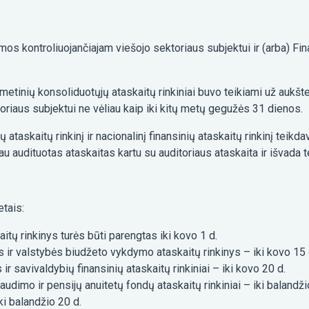
amos kontroliuojančiajam viešojo sektoriaus subjektui ir (arba) Fin
etinių konsoliduotųjų ataskaitų rinkiniai buvo teikiami už aukšt
riaus subjektui ne vėliau kaip iki kitų metų gegužės 31 dienos.
ataskaitų rinkinį ir nacionalinį finansinių ataskaitų rinkinį teikda
u audituotas ataskaitas kartu su auditoriaus ataskaita ir išvada t
etais:
itų rinkinys turės būti parengtas iki kovo 1 d.
 ir valstybės biudžeto vykdymo ataskaitų rinkinys – iki kovo 15 
ir savivaldybių finansinių ataskaitų rinkiniai – iki kovo 20 d.
audimo ir pensijų anuitetų fondų ataskaitų rinkiniai – iki balandži
ki balandžio 20 d.