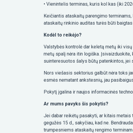
• Vienintelis terminas, kuris kol kas (iki 202
Keičiantis ataskaitų parengimo terminams, kei
ataskaitų rinkinio auditas turės būti baigtas
Kodėl to reikėjo?
Valstybės kontrolė dar keletą metų iki visų 
metų spalį nėra itin logiška. Įsivaizduokite,
suinteresuotos šalys būtų patenkintos, jei
Nors viešasis sektorius galbūt nėra toks jau
esmės nematant ankstesnių, jau pasibaigusių
Pokytį įgalina ir naujos informacinės techno
Ar mums pavyks šis pokytis?
Jei dabar reikėtų pasakyti, ar kitais metais
gegužės 15 d., sakyčiau, kad ne. Bendraudam
trumpesniems ataskaitų rengimo terminams. 