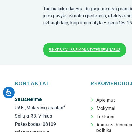
Tačiau laiko dar yra. Rugsėjo mėnesį praside
juos pavyks išmokti greitesnio, efektyvesn
užbaigti taip, kaip ir numatyta – gegužės 15
RINKTIS ŽIVILĖS SIMONAITYTĖS SEMINARUS
KONTAKTAI
REKOMENDUO
Susisiekime
Apie mus
UAB „Mokesčių srautas“
Mokymai
Sėlių g. 33, Vilnius
Lektoriai
Pašto kodas: 08109
Asmens duomenų
politika