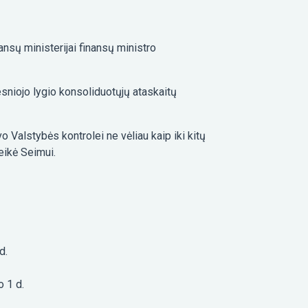
ansų ministerijai finansų ministro
esniojo lygio konsoliduotųjų ataskaitų
vo Valstybės kontrolei ne vėliau kaip iki kitų
eikė Seimui.
d.
o 1 d.