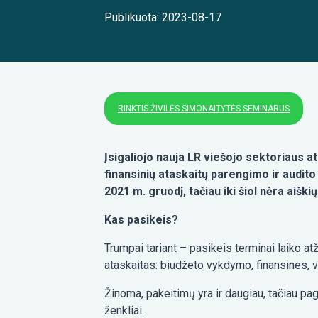
Publikuota: 2023-08-17
RINKTIS ŽIVILĖS SIMONAITYTĖS SEMINARUS
Įsigaliojo nauja LR viešojo sektoriaus 
finansinių ataskaitų parengimo ir audito 
2021 m. gruodį, tačiau iki šiol nėra aiškių
Kas pasikeis?
Trumpai tariant – pasikeis terminai laiko at
ataskaitas: biudžeto vykdymo, finansines, v
Žinoma, pakeitimų yra ir daugiau, tačiau pagr
ženkliai.