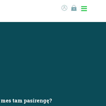
0
r mes tam pasirengę?