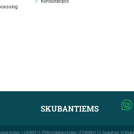
Konsultacijos
ocessing
SKUBANTIEMS
monės kodas: 124388313, PVM mokėtojo kodas: LT243883113, Registras: VĮ Regis