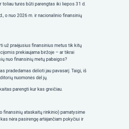
r toliau turės būti parengtas iki liepos 31 d.
., o nuo 2026 m. ir nacionalinio finansinių
i už praėjusius finansinius metus tik kitų
cijomis prekiaujama biržoje – ar tikrai
sių nuo finansinių metų pabaigos?
as pradedamas dėlioti jau pavasarį. Taigi, iš
ditorių nuomonės dėl jų.
kaitas parengti kur kas greičiau.
io finansinių ataskaitų rinkinio) pamatysime
kas nėra pasirengę artėjančiam pokyčiui ir