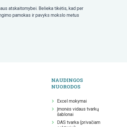
iaus atskaitomybei. Belieka tikėtis, kad per
ų rengimo pamokas ir pavyks mokslo metus
NAUDINGOS
NUORODOS
Excel mokymai
Įmonės vidaus tvarkų
šablonai
DAS tvarka (privačiam