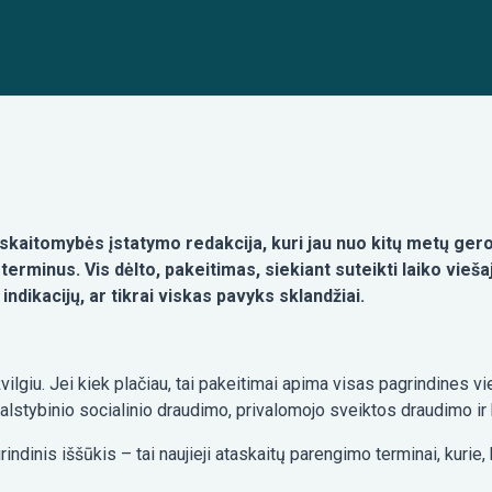
atskaitomybės įstatymo redakcija, kuri jau nuo kitų metų ge
terminus. Vis dėlto, pakeitimas, siekiant suteikti laiko vieša
 indikacijų, ar tikrai viskas pavyks sklandžiai.
žvilgiu. Jei kiek plačiau, tai pakeitimai apima visas pagrindines 
alstybinio socialinio draudimo, privalomojo sveiktos draudimo ir 
indinis iššūkis – tai naujieji ataskaitų parengimo terminai, kurie, 