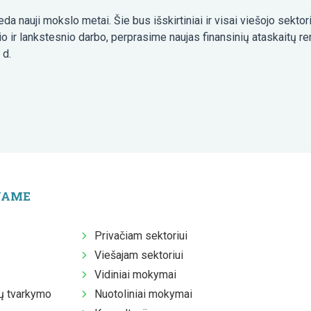
da nauji mokslo metai. Šie bus išskirtiniai ir visai viešojo sektor
io ir lankstesnio darbo, perprasime naujas finansinių ataskait
 d.
JAME
Privačiam sektoriui
Viešajam sektoriui
Vidiniai mokymai
 tvarkymo
Nuotoliniai mokymai