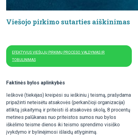
Viešojo pirkimo sutarties aiškinimas
EFEKTYVUS VIEŠŲJŲ PIRKIMŲ PROCESO VALDYMAS IR
TOBULINIMAS
Faktinės bylos aplinkybės
Ieškovė (tiekėjas) kreipėsi su ieškiniu į teismą, prašydama
pripažinti neteisėtu atsakovės (perkančioji organizacija)
atliktą įskaitymą ir priteisti iš atsakovės skolą, 8 procentų
metines palūkanas nuo priteistos sumos nuo bylos
iškėlimo teisme dienos iki teismo sprendimo visiško
įvykdymo ir bylinėjimosi išlaidų atlyginimą.