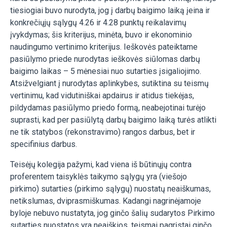
tiesiogiai buvo nurodyta, jog į darbų baigimo laiką įeina ir
konkrečiųjų sąlygų 4.26 ir 4.28 punktų reikalavimų
įvykdymas; šis kriterijus, minėta, buvo ir ekonominio
naudingumo vertinimo kriterijus. Ieškovės pateiktame
pasiūlymo priede nurodytas ieškovės siūlomas darbų
baigimo laikas – 5 mėnesiai nuo sutarties įsigaliojimo.
Atsižvelgiant į nurodytas aplinkybes, sutiktina su teismų
vertinimu, kad vidutiniškai apdairus ir atidus tiekėjas,
pildydamas pasiūlymo priedo formą, neabejotinai turėjo
suprasti, kad per pasiūlytą darbų baigimo laiką turės atlikti
ne tik statybos (rekonstravimo) rangos darbus, bet ir
specifinius darbus.
Teisėjų kolegija pažymi, kad viena iš būtinųjų contra
proferentem taisyklės taikymo sąlygų yra (viešojo
pirkimo) sutarties (pirkimo sąlygų) nuostatų neaiškumas,
netikslumas, dviprasmiškumas. Kadangi nagrinėjamoje
byloje nebuvo nustatyta, jog ginčo šalių sudarytos Pirkimo
sutarties nuostatos yra neaiškios, teismai pagrįstai ginčo