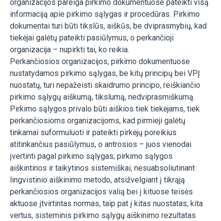
organizacijos pareiga pirkimo dokumentuose pateikti visą
informaciją apie pirkimo sąlygas ir procedūras. Pirkimo
dokumentai turi būti tikslūs, aiškūs, be dviprasmybių, kad
tiekėjai galėtų pateikti pasiūlymus, o perkančioji
organizacija – nupirkti tai, ko reikia.
Perkančiosios organizacijos, pirkimo dokumentuose
nustatydamos pirkimo sąlygas, be kitų principų bei VPĮ
nuostatų, turi nepažeisti skaidrumo principo, reiškiančio
pirkimo sąlygų aiškumą, tikslumą, nedviprasmiškumą.
Pirkimo sąlygos privalo būti aiškios tiek tiekėjams, tiek
perkančiosioms organizacijoms, kad pirmieji galėtų
tinkamai suformuluoti ir pateikti pirkėjų poreikius
atitinkančius pasiūlymus, o antrosios – juos vienodai
įvertinti pagal pirkimo sąlygas; pirkimo sąlygos
aiškintinos ir taikytinos sistemiškai, nesuabsoliutinant
lingvistinio aiškinimo metodo, atsižvelgiant į tikrąją
perkančiosios organizacijos valią bei į kituose teisės
aktuose įtvirtintas normas, taip pat į kitas nuostatas; kita
vertus, sisteminis pirkimo sąlygų aiškinimo rezultatas