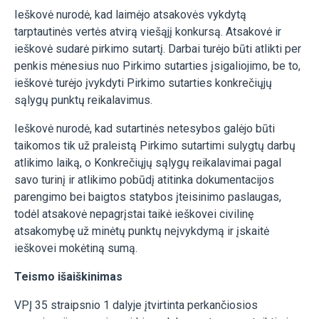
Ieškovė nurodė, kad laimėjo atsakovės vykdytą
tarptautinės vertės atvirą viešąjį konkursą. Atsakovė ir
ieškovė sudarė pirkimo sutartį. Darbai turėjo būti atlikti per
penkis mėnesius nuo Pirkimo sutarties įsigaliojimo, be to,
ieškovė turėjo įvykdyti Pirkimo sutarties konkrečiųjų
sąlygų punktų reikalavimus.
Ieškovė nurodė, kad sutartinės netesybos galėjo būti
taikomos tik už praleistą Pirkimo sutartimi sulygtų darbų
atlikimo laiką, o Konkrečiųjų sąlygų reikalavimai pagal
savo turinį ir atlikimo pobūdį atitinka dokumentacijos
parengimo bei baigtos statybos įteisinimo paslaugas,
todėl atsakovė nepagrįstai taikė ieškovei civilinę
atsakomybę už minėtų punktų neįvykdymą ir įskaitė
ieškovei mokėtiną sumą.
Teismo išaiškinimas
VPĮ 35 straipsnio 1 dalyje įtvirtinta perkančiosios