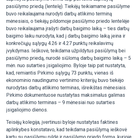
pasiūlymo priedą (lentelę). Tiekėjų teikiamame pasiūlyme
buvo reikalaujama nurodyti darbų atlikimo terminą
mėnesiais, o tiekėjų pildomoje pasiūlymo priedo lentelėje
buvo reikalaujama įrašyti darbų baigimo laiką – ties darbų
baigimo laiku nurodyta, kad į darbų baigimo laiką įeina ir
konkrečiųjų sąlygų 4.26 ir 4.27 punktų reikalavimų
įvykdymas. Ieškovė, teikdama užpildytus pasiūlymą bei
pasiūlymo priedą, nurodė siūlomą darbų baigimo laiką – 5
mėn. nuo sutarties įsigaliojimo. Byloje taip pat nustatyta,
kad, remiantis Pirkimo sąlygų 73 punktu, vienas iš
ekonominio naudingumo vertinimo kriterijų buvo tiekėjo
nurodytas darbų atlikimo terminas, išreikštas mėnesiais.
Pirkimo dokumentuose nustatytas maksimalus galimas
darbų atlikimo terminas – 9 mėnesiai nuo sutarties
įsigaliojimo dienos.
Teisėjų kolegija, įvertinusi byloje nustatytas faktines
aplinkybes konstatavo, kad teikdama pasiūlymą ieškovė
kartu su pasiūlymu pildė ir pasiūlymo priedo formą, kurioje