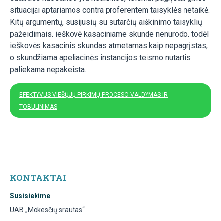
situacijai aptariamos contra proferentem taisyklės netaikė.
Kitų argumentų, susijusių su sutarčių aiškinimo taisyklių
pažeidimais, ieškovė kasaciniame skunde nenurodo, todėl
ieškovės kasacinis skundas atmetamas kaip nepagrįstas,
o skundžiama apeliacinės instancijos teismo nutartis
paliekama nepakeista.
EFEKTYVUS VIEŠŲJŲ PIRKIMŲ PROCESO VALDYMAS IR
TOBULINIMAS
KONTAKTAI
Susisiekime
UAB „Mokesčių srautas“