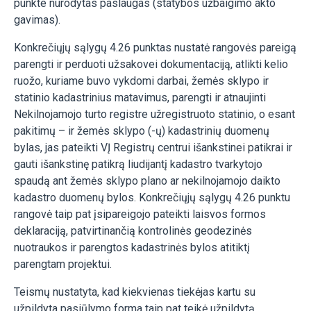
punkte nurodytas paslaugas (statybos užbaigimo akto
gavimas).
Konkrečiųjų sąlygų 4.26 punktas nustatė rangovės pareigą
parengti ir perduoti užsakovei dokumentaciją, atlikti kelio
ruožo, kuriame buvo vykdomi darbai, žemės sklypo ir
statinio kadastrinius matavimus, parengti ir atnaujinti
Nekilnojamojo turto registre užregistruoto statinio, o esant
pakitimų – ir žemės sklypo (-ų) kadastrinių duomenų
bylas, jas pateikti VĮ Registrų centrui išankstinei patikrai ir
gauti išankstinę patikrą liudijantį kadastro tvarkytojo
spaudą ant žemės sklypo plano ar nekilnojamojo daikto
kadastro duomenų bylos. Konkrečiųjų sąlygų 4.26 punktu
rangovė taip pat įsipareigojo pateikti laisvos formos
deklaraciją, patvirtinančią kontrolinės geodezinės
nuotraukos ir parengtos kadastrinės bylos atitiktį
parengtam projektui.
Teismų nustatyta, kad kiekvienas tiekėjas kartu su
užpildyta pasiūlymo forma taip pat teikė užpildytą