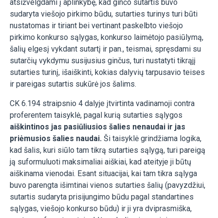
atsižvelgdami į aplinkybę, kad ginčo sutartis buvo
sudaryta viešojo pirkimo būdu, sutarties turinys turi būti
nustatomas ir tiriant bei vertinant paskelbto viešojo
pirkimo konkurso sąlygas, konkurso laimėtojo pasiūlymą,
šalių elgesį vykdant sutartį ir pan., teismai, spręsdami su
sutarčių vykdymu susijusius ginčus, turi nustatyti tikrąjį
sutarties turinį, išaiškinti, kokias dalyvių tarpusavio teises
ir pareigas sutartis sukūrė jos šalims.
CK 6.194 straipsnio 4 dalyje įtvirtinta vadinamoji contra
proferentem taisyklė, pagal kurią sutarties sąlygos
aiškintinos jas pasiūliusios šalies nenaudai ir jas
priėmusios šalies naudai.
Ši taisyklė grindžiama logika,
kad šalis, kuri siūlo tam tikrą sutarties sąlygą, turi pareigą
ją suformuluoti maksimaliai aiškiai, kad ateityje ji būtų
aiškinama vienodai. Esant situacijai, kai tam tikra sąlyga
buvo parengta išimtinai vienos sutarties šalių (pavyzdžiui,
sutartis sudaryta prisijungimo būdu pagal standartines
sąlygas, viešojo konkurso būdu) ir ji yra dviprasmiška,