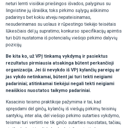
neturi lemti visiškai priešingos išvados, palyginus su
lingvistine jų išraiška; toks pirkimo sąlygų aiškinimo
padarinys bet kokiu atveju nepateisinamas,
nesuderinamas su uolaus ir rūpestingo tiekėjo teisėtais
lūkesčiais dėl jų supratimo; konkurso specifikacijų apimtis
turi būti nustatoma iš potencialių viešojo pirkimo dalyvių
pozicijų.
Be kita ko, už VPĮ tinkamą vykdymą ir pasiektus
rezultatus pirmiausia atsakinga būtent perkančioji
organizacija. Jei ši nevykdo iš VPĮ kylančių pareigų ar
jas vykdo netinkamai, būtent jai turi tekti neigiami
padariniai; atitinkamai tiekėjui negali tekti neigiami
neaiškios nuostatos taikymo padariniai.
Kasacinio teismo praktikoje pažymima ir tai, kad
spręsdami dėl ginčų, kylančių iš viešųjų pirkimų teisinių
santykių, inter alia, dėl viešojo pirkimo sutarties vykdymo,
teismai turi vertinti ne tik ginčo sutarties nuostatas, tačiau,