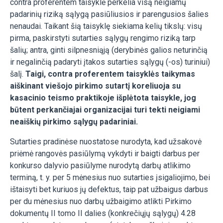
contra proferentem taisyklė perkelia visą neigiamų
padarinių riziką sąlygą pasiūliusios ir parengusios šalies
nenaudai. Taikant šią taisyklę siekiama kelių tikslų: visų
pirma, paskirstyti sutarties sąlygų rengimo riziką tarp
šalių; antra, ginti silpnesniąją (derybinės galios neturinčią
ir negalinčią padaryti įtakos sutarties sąlygų (-os) turiniui)
šalį.
Taigi, contra proferentem taisyklės taikymas
aiškinant viešojo pirkimo sutartį koreliuoja su
kasacinio teismo praktikoje išplėtota taisykle, jog
būtent perkančiajai organizacijai turi tekti neigiami
neaiškių pirkimo sąlygų padariniai.
Sutarties pradinėse nuostatose nurodyta, kad užsakovė
priėmė rangovės pasiūlymą vykdyti ir baigti darbus per
konkurso dalyvio pasiūlyme nurodytą darbų atlikimo
terminą, t. y. per 5 mėnesius nuo sutarties įsigaliojimo, bei
ištaisyti bet kuriuos jų defektus, taip pat užbaigus darbus
per du mėnesius nuo darbų užbaigimo atlikti Pirkimo
dokumentų II tomo II dalies (konkrečiųjų sąlygų) 4.28