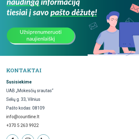
KONTAKTAI
Susisiekime
UAB „Mokesčių srautas“
Sėlių g. 33, Vilnius
Pašto kodas: 08109
info@countline.lt
+370 5 263 9922