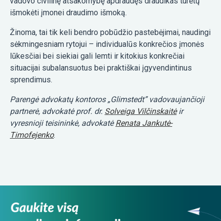
vadovo civilinę atsakomybę apdraudęs draudikas turėtų
išmokėti įmonei draudimo išmoką.
Žinoma, tai tik keli bendro pobūdžio pastebėjimai, naudingi
sėkmingesniam rytojui – individualūs konkrečios įmonės
lūkesčiai bei siekiai gali lemti ir kitokius konkrečiai
situacijai subalansuotus bei praktiškai įgyvendintinus
sprendimus.
Parengė advokatų kontoros „Glimstedt” vadovaujančioji
partnerė, advokatė prof. dr.
Solveiga Vilčinskaitė
ir
vyresnioji teisininkė, advokatė
Renata Jankutė-
Timofejenko
.