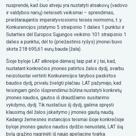
nusprendė, kad šiuo atveju yra nustatyti atsakovų (vadovo
ir valdybos narių) neteisėti veiksmai – sprendimas,
prieštaraujantis imperatyviosioms teisės normoms, t. y.
Konkurencijos įstatymo 5 straipsnio 1 dalies 1 punktui ir
Sutarties dėl Europos Sąjungos veikimo 101 straipsnio 1
dalies a punktui, dėl to (priežastinis ryšys) įmonei buvo
skirta 218 695,61 eurų bauda (žala).
Šioje byloje LAT atkreipė dėmesį taip pat ir į tai, kad,
nustatant konkrečios įmonės patirtos žalos dydį, svarbu
neizoliuotai vertinti Konkurencijos tarybos paskirtos
baudos dydį, privalu žvelgti plačiau. LAT pažymėjo, kad
teisingam ginčo išsprendimui būtina nustatyti konkretų
įmonės naudos, gautos iš draudžiamo susitarimo
vykdymo, dydį. Tik nustačius šį dydį, galima spręsti
klausimą dėl žalos įskaitymo į įmonės gautą naudą.
Kadangi žemesnės instancijos teismai šioje konkrečioje
byloje įmonės gautos naudos dydžio nenustatė, LAT šią
bylą grąžino nagrinėti iš naujo apeliacine tvarka.