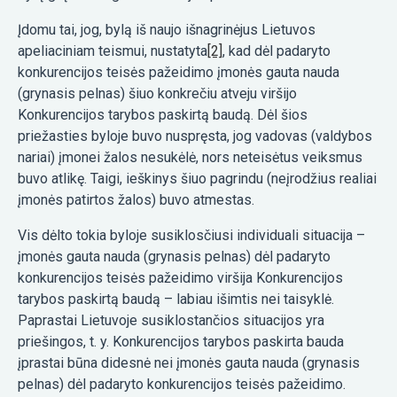
Įdomu tai, jog, bylą iš naujo išnagrinėjus Lietuvos
apeliaciniam teismui, nustatyta
[2]
, kad dėl padaryto
konkurencijos teisės pažeidimo įmonės gauta nauda
(grynasis pelnas) šiuo konkrečiu atveju viršijo
Konkurencijos tarybos paskirtą baudą. Dėl šios
priežasties byloje buvo nuspręsta, jog vadovas (valdybos
nariai) įmonei žalos nesukėlė, nors neteisėtus veiksmus
buvo atlikę. Taigi, ieškinys šiuo pagrindu (neįrodžius realiai
įmonės patirtos žalos) buvo atmestas.
Vis dėlto tokia byloje susiklosčiusi individuali situacija –
įmonės gauta nauda (grynasis pelnas) dėl padaryto
konkurencijos teisės pažeidimo viršija Konkurencijos
tarybos paskirtą baudą – labiau išimtis nei taisyklė.
Paprastai Lietuvoje susiklostančios situacijos yra
priešingos, t. y. Konkurencijos tarybos paskirta bauda
įprastai būna didesnė nei įmonės gauta nauda (grynasis
pelnas) dėl padaryto konkurencijos teisės pažeidimo.