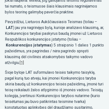
jokia naujiena. Minėta, jog galiojantis teisinis reguliavimas
tai numato, o teismuose šiais klausimais nagrinėjamos
bylos teorinę galimybę paverčia praktine.
Pavyzdžiui, Lietuvos Aukščiausiasis Teismas (toliau –
LAT
) jau yra nagrinėjęs bylą, kurioje analizavo klausimą, ar,
Konkurencijos tarybai paskyrus baudą įmonei už Lietuvos
Respublikos konkurencijos įstatymo (toliau –
Konkurencijos įstatymas
) 5 straipsnio 1 dalies 1 punkto
pažeidimus, yra pagrindas / nėra pagrindo spręsti
klausimą dėl civilinės atsakomybės taikymo vadovo
atžvilgiu.
[1]
Šioje byloje LAT suformulavo teisės taikymo taisyklę,
pagal kurią tuo atveju, kai įmonei Konkurencijos taryba
skiria baudą už konkurencijos teisės pažeidimą, įmonė turi
teisę reikalauti žalos atlyginimo iš įmonės vadovo. Teisėjų
kolegija, įvertinusi Konkurencijos tarybos nutarime (kurio
teisėtumas jau buvo patikrintas teismine tvarka)
konstatuotas aplinkybes dėl draudžiamo susitarimo,