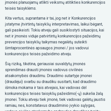
įmonės planuojamų atlikti veiksmų atitikties konkurencijos
teisės taisyklėms.
Kita vertus, suprantama ir tai, jog net ir Konkurencijos
įstatyme įtvirtintų taisyklių interpretavimas, laikui bėgant,
gali pasikeisti. Tokiu atveju gali susiklostyti situacijos, kai
net ir įmonės viduje patvirtintų konkurencijos pažeidimų
prevencijos taisyklių taikymas negalėtų suteikti
šimtaprocentinės apsaugos įmonei / jos vadovui
konkurencijos teisės pažeidimo atveju.
Šią riziką, tikėtina, geriausiai suvaldytų įmonės
sprendimas drausti įmonės vadovus civilinės
atsakomybės draudimu. Draudimo sutartyje įmonei
(draudėjui) svarbu su draudiku susitarti, kad draudimo
išmoka mokama ir tais atvejais, kai vadovas dėl
konkurencijos teisės taisyklių pažeidimo(-ų) sukelia žalą
įmonei. Tokiu atveju tiek įmonė, tiek vadovas galėtų jaustis
ramiau, nes, konstatavus draudiminio įvykio sąlygas,