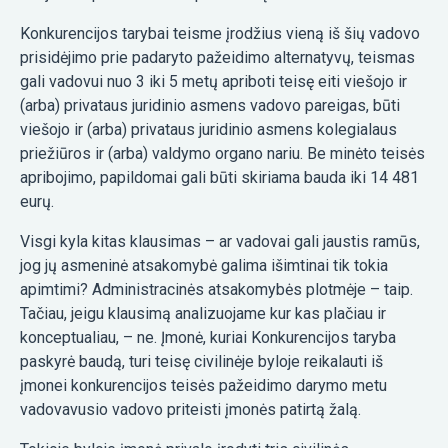
Konkurencijos tarybai teisme įrodžius vieną iš šių vadovo
prisidėjimo prie padaryto pažeidimo alternatyvų, teismas
gali vadovui nuo 3 iki 5 metų apriboti teisę eiti viešojo ir
(arba) privataus juridinio asmens vadovo pareigas, būti
viešojo ir (arba) privataus juridinio asmens kolegialaus
priežiūros ir (arba) valdymo organo nariu. Be minėto teisės
apribojimo, papildomai gali būti skiriama bauda iki 14 481
eurų.
Visgi kyla kitas klausimas – ar vadovai gali jaustis ramūs,
jog jų asmeninė atsakomybė galima išimtinai tik tokia
apimtimi? Administracinės atsakomybės plotmėje – taip.
Tačiau, jeigu klausimą analizuojame kur kas plačiau ir
konceptualiau, – ne. Įmonė, kuriai Konkurencijos taryba
paskyrė baudą, turi teisę civilinėje byloje reikalauti iš
įmonei konkurencijos teisės pažeidimo darymo metu
vadovavusio vadovo priteisti įmonės patirtą žalą.