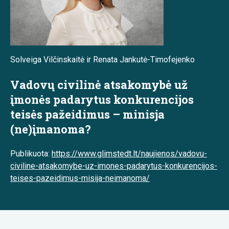
Solveiga Vilčinskaitė ir Renata Jankutė-Timofejenko
Vadovų civilinė atsakomybė už
įmonės padarytus konkurencijos
teisės pažeidimus – minisja
(ne)įmanoma?
Publikuota:
https://www.glimstedt.lt/naujienos/vadovu-
civiline-atsakomybe-uz-imones-padarytus-konkurencijos-
teises-pazeidimus-misija-neimanoma/