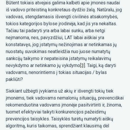
Būtent tokiais atvejais galima kalbėti apie įmonės naudai
iš vadovo priteistiną konkretaus dydžio žalą. Natūralu, jog
vadovas, stengdamasis išvengti civilinės atsakomybės,
tokios kategorijos bylose įrodinėja, kad jis yra nekaltas.
Tačiau tai padaryti yra arba labai sunku, arba netgi
neįmanoma, nes, pavyzdžiui, LAT labai aiškiai yra
konstatavęs, jog įstatymų nežinojimas ar netinkamas jų
nuostatų suvokimas neatleidžia nuo juose numatytų
sankcijų taikymo ir nepateisina įstatymų reikalavimų
nevykdymo ar netinkamo jų vykdymo
[3]
. Taigi, ką daryti
vadovams, nenorintiems į tokias situacijas / bylas
pakliūti?
Siekiant užbėgti įvykiams už akių ir išvengti tokių tiek
įmonėms, tiek vadovams nemalonių situacijų, prevenciškai
rekomenduotina vadovams įmonėje pasitvirtinti ir, žinoma,
tuomet efektyviai taikyti konkurencijos pažeidimų
prevencijos taisykles. Taisyklės turėtų numatyti aiškų
algoritmą, kuris taikomas, sprendžiant klausimą dėl