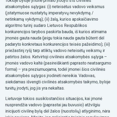
Tokioje byloje įmonė privalo įrodyti tris civilinės
atsakomybės sąlygas: (i) neteisėtus vadovo veiksmus
(įstatymuose nustatytų imperatyvų nevykdymą /
netinkamą vykdymą); (ii) žalą, kurios apskaičiavimo
algoritmo turinį sudaro Lietuvos Respublikos
konkurencijos tarybos paskirta bauda, iš kurios atimama
įmonės gauta nauda (jeigu tokia nauda gauta būtent dėl
padaryto konkretaus konkurencijos teisės pažeidimo); (iii)
priežastinį ryšį tarp atliktų vadovo neteisėtų veiksmų ir
patirtos žalos. Ketvirtoji civilinės atsakomybės sąlyga –
įmonės vadovo kaltė (pasireiškianti paprasto neatsargumo
forma) – yra preziumuojama, todėl įmonei šios civilinės
atsakomybės sąlygos įrodinėti nereikia. Vadovas,
siekdamas išvengti civilinės atsakomybės taikymo, byloje
turėtų įrodyti, jog jis yra nekaltas.
Lietuvoje tokios susiklostančios situacijos, kai įmonė
nusprendžia vadovo (paprastai jau buvusio) atžvilgiu
inicijuoti civilinę bylą dėl žalos (nuostolių) atlyginimo, nėra