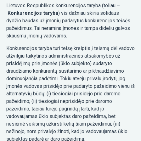
Lietuvos Respublikos konkurencijos taryba (toliau –
Konkurencijos taryba
) vis dažniau skiria solidaus
dydžio baudas už įmonių padarytus konkurencijos teisės
pažeidimus. Tai neramina įmones ir tampa dideliu galvos
skausmu įmonių vadovams.
Konkurencijos taryba turi teisę kreiptis į teismą dėl vadovo
atžvilgiu taikytinos administracinės atsakomybės už
prisidėjimą prie įmonės (ūkio subjekto) sudaryto
draudžiamo konkurentų susitarimo ar piktnaudžiavimo
dominuojančia padėtimi. Tokiu atveju privalu įrodyti, jog
įmonės vadovas prisidėjo prie padaryto pažeidimo vienu iš
alternatyvių būdų: (i) tiesiogiai prisidėjo prie daromo
pažeidimo; (ii) tiesiogiai neprisidėjo prie daromo
pažeidimo, tačiau turėjo pagrindą įtarti, kad jo
vadovaujamas ūkio subjektas daro pažeidimą, bet
nesiėmė veiksmų užkirsti kelią šiam pažeidimui; (iii)
nežinojo, nors privalėjo žinoti, kad jo vadovaujamas ūkio
subjektas padarė ar daro pažeidimą.