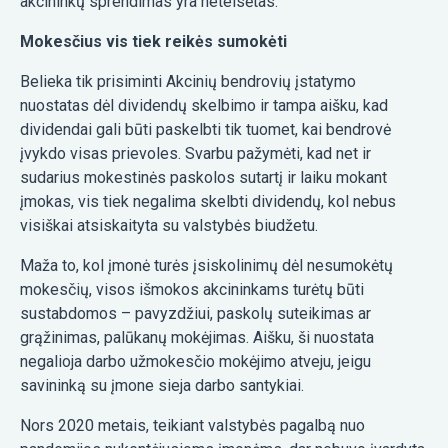
akcininkų sprendimas yra neteisėtas.
Mokesčius vis tiek reikės sumokėti
Belieka tik prisiminti Akcinių bendrovių įstatymo
nuostatas dėl dividendų skelbimo ir tampa aišku, kad
dividendai gali būti paskelbti tik tuomet, kai bendrovė
įvykdo visas prievoles. Svarbu pažymėti, kad net ir
sudarius mokestinės paskolos sutartį ir laiku mokant
įmokas, vis tiek negalima skelbti dividendų, kol nebus
visiškai atsiskaityta su valstybės biudžetu.
Maža to, kol įmonė turės įsiskolinimų dėl nesumokėtų
mokesčių, visos išmokos akcininkams turėtų būti
sustabdomos – pavyzdžiui, paskolų suteikimas ar
grąžinimas, palūkanų mokėjimas. Aišku, ši nuostata
negalioja darbo užmokesčio mokėjimo atveju, jeigu
savininką su įmone sieja darbo santykiai.
Nors 2020 metais, teikiant valstybės pagalbą nuo