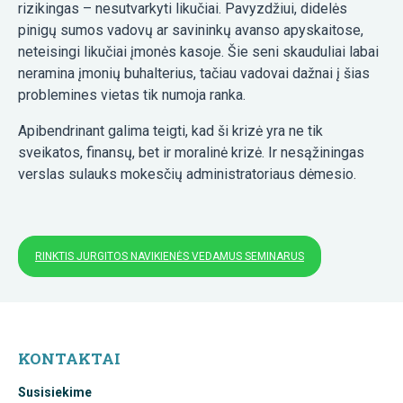
rizikingas – nesutvarkyti likučiai. Pavyzdžiui, didelės
pinigų sumos vadovų ar savininkų avanso apyskaitose,
neteisingi likučiai įmonės kasoje. Šie seni skauduliai labai
neramina įmonių buhalterius, tačiau vadovai dažnai į šias
problemines vietas tik numoja ranka.
Apibendrinant galima teigti, kad ši krizė yra ne tik
sveikatos, finansų, bet ir moralinė krizė. Ir nesąžiningas
verslas sulauks mokesčių administratoriaus dėmesio.
RINKTIS JURGITOS NAVIKIENĖS VEDAMUS SEMINARUS
KONTAKTAI
Susisiekime