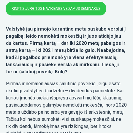
RINKTIS JURGITOS NAVIKIENĖS VEDAMUS SEMINARUS
Valstybė jau pirmojo karantino metu suskubo verslui į
pagalbą: leido nemokėti mokesčių ir juos atidėjo jau
du kartus. Pirmą kartą – dar iki 2020 metų pabaigos ir
antrą kartą – iki 2021 metų birželio galo. Neabejotina,
kad ši pagalbos priemonė yra viena efektyviausių,
lanksčiausių ir pasiekė verslą akimirksniu. Tiesa, ji
turi ir šalutinį poveikį. Kokį?
Pirmas ir nemaloniausias šalutinis poveikis: jeigu esate
skolingi valstybės biudžetui – dividendus pamirškite. Kai
kurios įmonės siekia išspręsti apyvartinių lėšų klausimą,
pasinaudodamos galimybe nemokėti mokesčių, nors 2020
metais uždirbo pelno arba yra gavę jo iš ankstesnių metų.
Tačiau kol nebus sumokėti visi susikaupę mokesčiai, ne
tik dividendų išmokėjimas yra rizikingas, bet ir toks