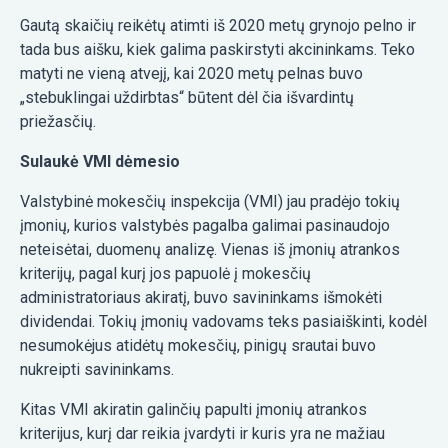
Gautą skaičių reikėtų atimti iš 2020 metų grynojo pelno ir
tada bus aišku, kiek galima paskirstyti akcininkams. Teko
matyti ne vieną atvejį, kai 2020 metų pelnas buvo
„stebuklingai uždirbtas“ būtent dėl čia išvardintų
priežasčių.
Sulaukė VMI dėmesio
Valstybinė mokesčių inspekcija (VMI) jau pradėjo tokių
įmonių, kurios valstybės pagalba galimai pasinaudojo
neteisėtai, duomenų analizę. Vienas iš įmonių atrankos
kriterijų, pagal kurį jos papuolė į mokesčių
administratoriaus akiratį, buvo savininkams išmokėti
dividendai. Tokių įmonių vadovams teks pasiaiškinti, kodėl
nesumokėjus atidėtų mokesčių, pinigų srautai buvo
nukreipti savininkams.
Kitas VMI akiratin galinčių papulti įmonių atrankos
kriterijus, kurį dar reikia įvardyti ir kuris yra ne mažiau