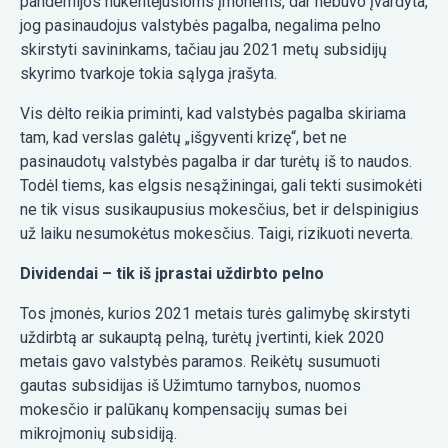
pandemijos nukentėjusioms įmonėms, dar nebuvo įvardyta,
jog pasinaudojus valstybės pagalba, negalima pelno
skirstyti savininkams, tačiau jau 2021 metų subsidijų
skyrimo tvarkoje tokia sąlyga įrašyta.
Vis dėlto reikia priminti, kad valstybės pagalba skiriama
tam, kad verslas galėtų „išgyventi krizę“, bet ne
pasinaudotų valstybės pagalba ir dar turėtų iš to naudos.
Todėl tiems, kas elgsis nesąžiningai, gali tekti susimokėti
ne tik visus susikaupusius mokesčius, bet ir delspinigius
už laiku nesumokėtus mokesčius. Taigi, rizikuoti neverta.
Dividendai – tik iš įprastai uždirbto pelno
Tos įmonės, kurios 2021 metais turės galimybę skirstyti
uždirbtą ar sukauptą pelną, turėtų įvertinti, kiek 2020
metais gavo valstybės paramos. Reikėtų susumuoti
gautas subsidijas iš Užimtumo tarnybos, nuomos
mokesčio ir palūkanų kompensacijų sumas bei
mikroįmonių subsidiją.