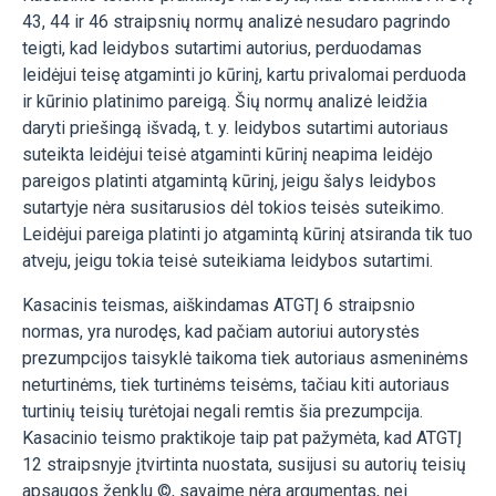
43, 44 ir 46 straipsnių normų analizė nesudaro pagrindo
teigti, kad leidybos sutartimi autorius, perduodamas
leidėjui teisę atgaminti jo kūrinį, kartu privalomai perduoda
ir kūrinio platinimo pareigą. Šių normų analizė leidžia
daryti priešingą išvadą, t. y. leidybos sutartimi autoriaus
suteikta leidėjui teisė atgaminti kūrinį neapima leidėjo
pareigos platinti atgamintą kūrinį, jeigu šalys leidybos
sutartyje nėra susitarusios dėl tokios teisės suteikimo.
Leidėjui pareiga platinti jo atgamintą kūrinį atsiranda tik tuo
atveju, jeigu tokia teisė suteikiama leidybos sutartimi.
Kasacinis teismas, aiškindamas ATGTĮ 6 straipsnio
normas, yra nurodęs, kad pačiam autoriui autorystės
prezumpcijos taisyklė taikoma tiek autoriaus asmeninėms
neturtinėms, tiek turtinėms teisėms, tačiau kiti autoriaus
turtinių teisių turėtojai negali remtis šia prezumpcija.
Kasacinio teismo praktikoje taip pat pažymėta, kad ATGTĮ
12 straipsnyje įtvirtinta nuostata, susijusi su autorių teisių
apsaugos ženklu ©, savaime nėra argumentas, nei