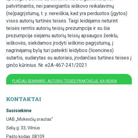
patvirtinantis, nei paneigiantis ieškovo reikalavimų
(ne)pagrįstumą, t. y. nereiškia, kad yra perduotos (įgytos)
visos autorių turtinės teisės. Taigi leidėjams neturint
teisės remtis autorių teisių prezumpcija ir su šia
prezumpcija siejamu autorių teisių apsaugos ženklu,
ieškovės, siekdamos įrodyti ieškinio pagrįstumą, į
nagrinėjamą bylą turi pateikti leidybos (licencines)
sutartis, sudarytas su autoriais, įrodančias turtines teises į
ginčo kūrinius. Nr. e2A-467-241/2021
PLAČIAU SEMINARE: AUTORIŲ TEISĖS PRAKTIKOJE: KĄ REIKIA
ŽINOTI NUO KŪRINIO IKI ATLYGINIMO
KONTAKTAI
Susisiekime
UAB „Mokesčių srautas“
Sėlių g. 33, Vilnius
Pašto kodas: 08109