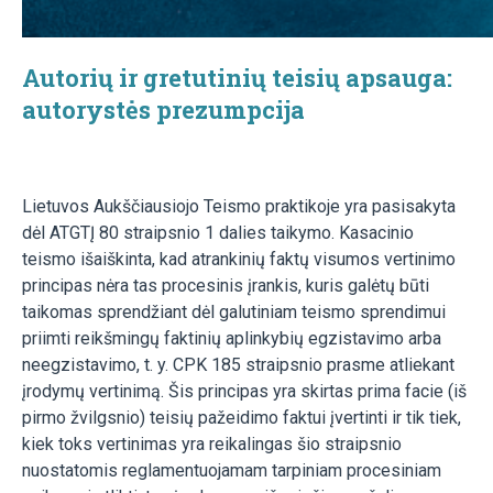
Autorių ir gretutinių teisių apsauga:
autorystės prezumpcija
Lietuvos Aukščiausiojo Teismo praktikoje yra pasisakyta
dėl ATGTĮ 80 straipsnio 1 dalies taikymo. Kasacinio
teismo išaiškinta, kad atrankinių faktų visumos vertinimo
principas nėra tas procesinis įrankis, kuris galėtų būti
taikomas sprendžiant dėl galutiniam teismo sprendimui
priimti reikšmingų faktinių aplinkybių egzistavimo arba
neegzistavimo, t. y. CPK 185 straipsnio prasme atliekant
įrodymų vertinimą. Šis principas yra skirtas prima facie (iš
pirmo žvilgsnio) teisių pažeidimo faktui įvertinti ir tik tiek,
kiek toks vertinimas yra reikalingas šio straipsnio
nuostatomis reglamentuojamam tarpiniam procesiniam