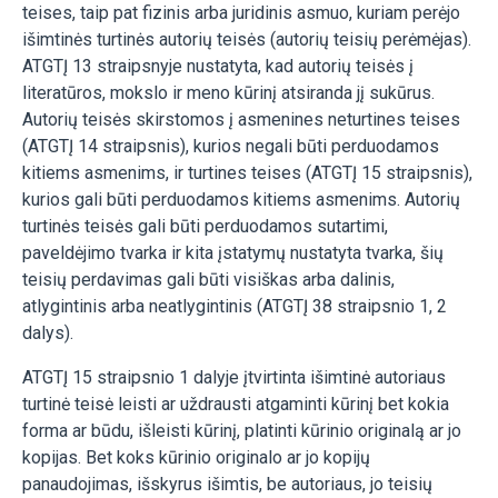
teises, taip pat fizinis arba juridinis asmuo, kuriam perėjo
išimtinės turtinės autorių teisės (autorių teisių perėmėjas).
ATGTĮ 13 straipsnyje nustatyta, kad autorių teisės į
literatūros, mokslo ir meno kūrinį atsiranda jį sukūrus.
Autorių teisės skirstomos į asmenines neturtines teises
(ATGTĮ 14 straipsnis), kurios negali būti perduodamos
kitiems asmenims, ir turtines teises (ATGTĮ 15 straipsnis),
kurios gali būti perduodamos kitiems asmenims. Autorių
turtinės teisės gali būti perduodamos sutartimi,
paveldėjimo tvarka ir kita įstatymų nustatyta tvarka, šių
teisių perdavimas gali būti visiškas arba dalinis,
atlygintinis arba neatlygintinis (ATGTĮ 38 straipsnio 1, 2
dalys).
ATGTĮ 15 straipsnio 1 dalyje įtvirtinta išimtinė autoriaus
turtinė teisė leisti ar uždrausti atgaminti kūrinį bet kokia
forma ar būdu, išleisti kūrinį, platinti kūrinio originalą ar jo
kopijas. Bet koks kūrinio originalo ar jo kopijų
panaudojimas, išskyrus išimtis, be autoriaus, jo teisių