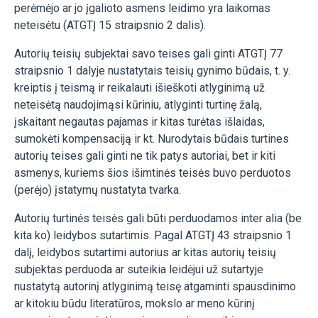
perėmėjo ar jo įgalioto asmens leidimo yra laikomas
neteisėtu (ATGTĮ 15 straipsnio 2 dalis).
Autorių teisių subjektai savo teises gali ginti ATGTĮ 77
straipsnio 1 dalyje nustatytais teisių gynimo būdais, t. y.
kreiptis į teismą ir reikalauti išieškoti atlyginimą už
neteisėtą naudojimąsi kūriniu, atlyginti turtinę žalą,
įskaitant negautas pajamas ir kitas turėtas išlaidas,
sumokėti kompensaciją ir kt. Nurodytais būdais turtines
autorių teises gali ginti ne tik patys autoriai, bet ir kiti
asmenys, kuriems šios išimtinės teisės buvo perduotos
(perėjo) įstatymų nustatyta tvarka.
Autorių turtinės teisės gali būti perduodamos inter alia (be
kita ko) leidybos sutartimis. Pagal ATGTĮ 43 straipsnio 1
dalį, leidybos sutartimi autorius ar kitas autorių teisių
subjektas perduoda ar suteikia leidėjui už sutartyje
nustatytą autorinį atlyginimą teisę atgaminti spausdinimo
ar kitokiu būdu literatūros, mokslo ar meno kūrinį