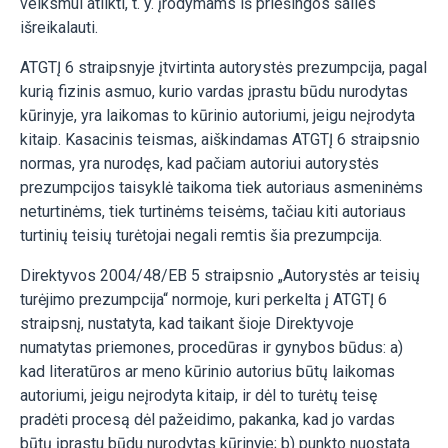
veiksmui atlikti, t. y. įrodymams iš priešingos šalies
išreikalauti.
ATGTĮ 6 straipsnyje įtvirtinta autorystės prezumpcija, pagal
kurią fizinis asmuo, kurio vardas įprastu būdu nurodytas
kūrinyje, yra laikomas to kūrinio autoriumi, jeigu neįrodyta
kitaip. Kasacinis teismas, aiškindamas ATGTĮ 6 straipsnio
normas, yra nurodęs, kad pačiam autoriui autorystės
prezumpcijos taisyklė taikoma tiek autoriaus asmeninėms
neturtinėms, tiek turtinėms teisėms, tačiau kiti autoriaus
turtinių teisių turėtojai negali remtis šia prezumpcija.
Direktyvos 2004/48/EB 5 straipsnio „Autorystės ar teisių
turėjimo prezumpcija“ normoje, kuri perkelta į ATGTĮ 6
straipsnį, nustatyta, kad taikant šioje Direktyvoje
numatytas priemones, procedūras ir gynybos būdus: a)
kad literatūros ar meno kūrinio autorius būtų laikomas
autoriumi, jeigu neįrodyta kitaip, ir dėl to turėtų teisę
pradėti procesą dėl pažeidimo, pakanka, kad jo vardas
būtų įprastu būdu nurodytas kūrinyje; b) punkto nuostata