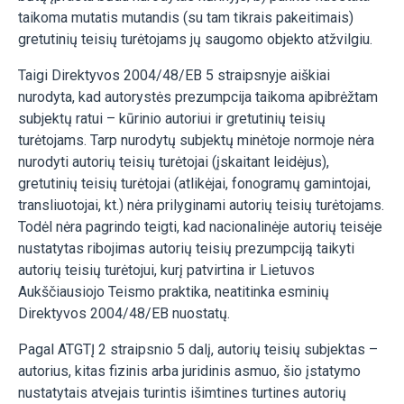
taikoma mutatis mutandis (su tam tikrais pakeitimais)
gretutinių teisių turėtojams jų saugomo objekto atžvilgiu.
Taigi Direktyvos 2004/48/EB 5 straipsnyje aiškiai
nurodyta, kad autorystės prezumpcija taikoma apibrėžtam
subjektų ratui – kūrinio autoriui ir gretutinių teisių
turėtojams. Tarp nurodytų subjektų minėtoje normoje nėra
nurodyti autorių teisių turėtojai (įskaitant leidėjus),
gretutinių teisių turėtojai (atlikėjai, fonogramų gamintojai,
transliuotojai, kt.) nėra prilyginami autorių teisių turėtojams.
Todėl nėra pagrindo teigti, kad nacionalinėje autorių teisėje
nustatytas ribojimas autorių teisių prezumpciją taikyti
autorių teisių turėtojui, kurį patvirtina ir Lietuvos
Aukščiausiojo Teismo praktika, neatitinka esminių
Direktyvos 2004/48/EB nuostatų.
Pagal ATGTĮ 2 straipsnio 5 dalį, autorių teisių subjektas –
autorius, kitas fizinis arba juridinis asmuo, šio įstatymo
nustatytais atvejais turintis išimtines turtines autorių