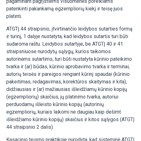
pagaminant pagrįstiems visuomenės poreikiams
patenkinti pakankamą egzempliorių kiekį ir teisę juos
platinti.
ATGTĮ 44 straipsnio, įtvirtinančio leidybos sutarties formą
ir turinį, 1 dalyje nustatyta, kad leidybos sutartis turi būti
sudaroma raštu. Leidybos sutartyje, be ATGTĮ 40 ir 41
straipsniuose nurodytų sąlygų, kurios taikomos
autorinėms sutartims, turi būti nustatyta kūrinio pateikimo
tvarka ir (ar) būdas, kūrinio aprobavimo tvarka ir terminai,
autorių teisės ir pareigos rengiant kūrinį spaudai (kūrinio
pakeitimas, redagavimas, korektūros skaitymas ir kita),
didžiausias ir (ar) mažiausias išleidžiamų kūrinio kopijų
(egzempliorių) skaičius, jų platinimo tvarka, autoriui
perduodamų išleisto kūrinio kopijų (autorinių
egzempliorių, kuriais laikomi ne daugiau kaip dešimt
išleidžiamo kūrinio kopijų) skaičius ir kitos sąlygos (ATGTĮ
44 straipsnio 2 dalis).
Kasacinio teismo praktikoje nurodyta, kad sisteminė ATGTĮ