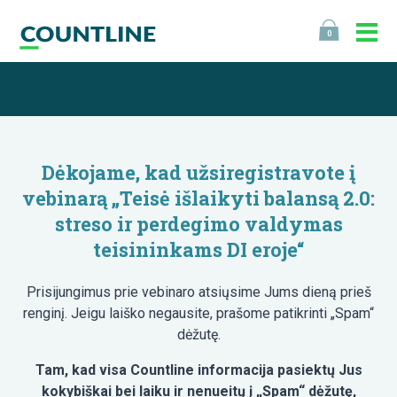
0
Dėkojame, kad užsiregistravote į
vebinarą „Teisė išlaikyti balansą 2.0:
streso ir perdegimo valdymas
teisininkams DI eroje“
Prisijungimus prie vebinaro atsiųsime Jums dieną prieš
renginį. Jeigu laiško negausite, prašome patikrinti „Spam“
dėžutę.
Tam, kad visa Countline informacija pasiektų Jus
kokybiškai bei laiku ir nenueitų į „Spam“ dėžutę,