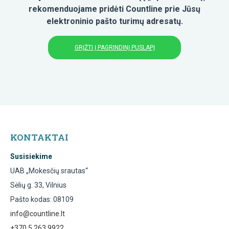
rekomenduojame pridėti Countline prie Jūsų
elektroninio pašto turimų adresatų.
GRĮŽTI Į PAGRINDINĮ PUSLAPĮ
KONTAKTAI
Susisiekime
UAB „Mokesčių srautas“
Sėlių g. 33, Vilnius
Pašto kodas: 08109
info@countline.lt
+370 5 263 9922