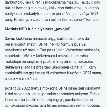
darbuotojui, nes GPM išskaičiuojama mažiau. Tačiau ji gali
būti taikoma tik tuo atveju, kai visos darbuotojui su darbo
santykiais priskaitytos sumos per mėnesį neviršija 1678
eurų. Priešingu atveju – turi būti taikoma „senoji“ formulė.
Metinis NPD ir čia slypintys „pavojai“
Gavus kiekvieno mėnesio algą, darbuotojui teks dar
perskaičiuoti metinį GPM. Ir NPD formulė bus vėl
pritaikoma už metus. Tuo pasirūpina Valstybinė mokesčių
inspekcija (VMI) – kiekvienam Lietuvos mokesčių
mokėtojui parengdama preliminarią pajamų mokesčio
deklaraciją. Tada ir prasidės „linksmieji kalneliai“ – kam
apsiskaičiuos grąžintina iš valstybės biudžeto GPM suma,
o kam – ir mokėtina.
Būtent už 2022 metus mokėtina GPM suma gali susidaryti
ir dėl naujosios, labiau palankios formulės taikymo. Tačiau
labai svarbu žinoti, kad metų eigoje, pasikeitus darbo
užmokesčio dydžiui, tam tikrais mėnesiais net ir nebebus