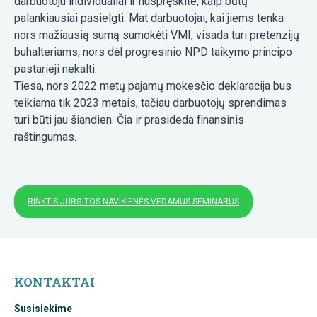
darbuotoju individualiai ir nuspręskite, kaip būtų
palankiausiai pasielgti. Mat darbuotojai, kai jiems tenka
nors mažiausią sumą sumokėti VMI, visada turi pretenzijų
buhalteriams, nors dėl progresinio NPD taikymo principo
pastarieji nekalti.
Tiesa, nors 2022 metų pajamų mokesčio deklaracija bus
teikiama tik 2023 metais, tačiau darbuotojų sprendimas
turi būti jau šiandien. Čia ir prasideda finansinis
raštingumas.
RINKTIS JURGITOS NAVIKIENĖS VEDAMUS SEMINARUS
KONTAKTAI
Susisiekime