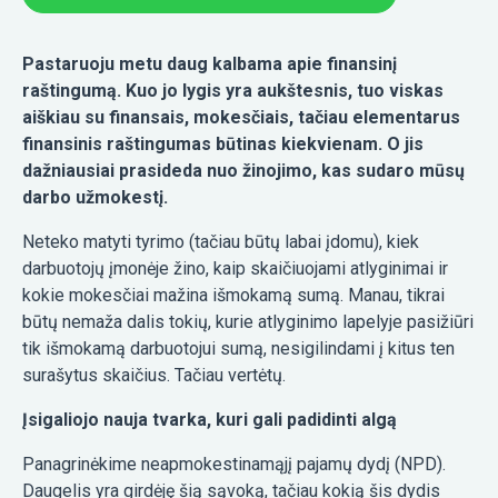
Pastaruoju metu daug kalbama apie finansinį
raštingumą. Kuo jo lygis yra aukštesnis, tuo viskas
aiškiau su finansais, mokesčiais, tačiau elementarus
finansinis raštingumas būtinas kiekvienam. O jis
dažniausiai prasideda nuo žinojimo, kas sudaro mūsų
darbo užmokestį.
Neteko matyti tyrimo (tačiau būtų labai įdomu), kiek
darbuotojų įmonėje žino, kaip skaičiuojami atlyginimai ir
kokie mokesčiai mažina išmokamą sumą. Manau, tikrai
būtų nemaža dalis tokių, kurie atlyginimo lapelyje pasižiūri
tik išmokamą darbuotojui sumą, nesigilindami į kitus ten
surašytus skaičius. Tačiau vertėtų.
Įsigaliojo nauja tvarka, kuri gali padidinti algą
Panagrinėkime neapmokestinamąjį pajamų dydį (NPD).
Daugelis yra girdėję šią sąvoką, tačiau kokią šis dydis