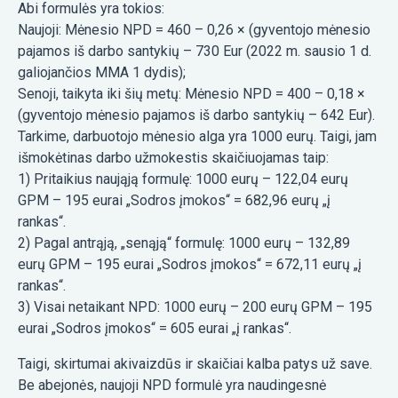
Abi formulės yra tokios:
Naujoji: Mėnesio NPD = 460 – 0,26 × (gyventojo mėnesio
pajamos iš darbo santykių – 730 Eur (2022 m. sausio 1 d.
galiojančios MMA 1 dydis);
Senoji, taikyta iki šių metų: Mėnesio NPD = 400 – 0,18 ×
(gyventojo mėnesio pajamos iš darbo santykių – 642 Eur).
Tarkime, darbuotojo mėnesio alga yra 1000 eurų. Taigi, jam
išmokėtinas darbo užmokestis skaičiuojamas taip:
1) Pritaikius naująją formulę: 1000 eurų – 122,04 eurų
GPM – 195 eurai „Sodros įmokos“ = 682,96 eurų „į
rankas“.
2) Pagal antrąją, „senąją“ formulę: 1000 eurų – 132,89
eurų GPM – 195 eurai „Sodros įmokos“ = 672,11 eurų „į
rankas“.
3) Visai netaikant NPD: 1000 eurų – 200 eurų GPM – 195
eurai „Sodros įmokos“ = 605 eurai „į rankas“.
Taigi, skirtumai akivaizdūs ir skaičiai kalba patys už save.
Be abejonės, naujoji NPD formulė yra naudingesnė