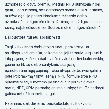
užmokesčio, gautų premijų. Metinis NPD sumažėja ir dėl
gautų ligos išmokų, nes darbdavys mėnesio NPD pritaiko,
atsižvelgęs į jo paties išmokamą mėnesio darbo
užmokesčio ir ligos išmokos už pirmąsias 2 ligos dienas
sumą, neįskaičiuodamas Sodros mokamų ligos išmokų.“
Darbuotojai turėtų apsispręsti
Taigi, kiekvienas darbuotojas turėtų pasvarstyti: ar
naudinga, kad jam būtų taikoma naujoji formulė, jeigu turi ir
kitų pajamų – iš kitų darboviečių, vykdo individualią veiklą,
gauna ne tik su darbo santykiais susijusių
apmokestinamųjų pajamų. Tokiu atveju, darbdaviui galima
pateikti prašymą taikyti senąją NPD formulę arba NPD
netaikyti visai, o metams pasibaigus ir perskaičiavus
metinį NPD, GPM permoką galima susigrąžinti. Tą padaryti
galima net už tris metus atgal.
Patarimas darbdaviams: pasikalbėkite su kiekvienu