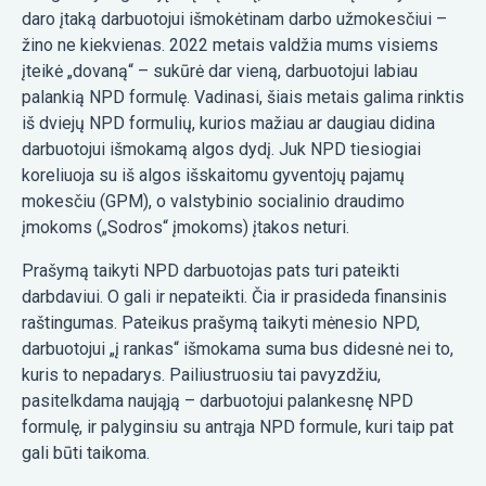
daro įtaką darbuotojui išmokėtinam darbo užmokesčiui –
žino ne kiekvienas. 2022 metais valdžia mums visiems
įteikė „dovaną“ – sukūrė dar vieną, darbuotojui labiau
palankią NPD formulę. Vadinasi, šiais metais galima rinktis
iš dviejų NPD formulių, kurios mažiau ar daugiau didina
darbuotojui išmokamą algos dydį. Juk NPD tiesiogiai
koreliuoja su iš algos išskaitomu gyventojų pajamų
mokesčiu (GPM), o valstybinio socialinio draudimo
įmokoms („Sodros“ įmokoms) įtakos neturi.
Prašymą taikyti NPD darbuotojas pats turi pateikti
darbdaviui. O gali ir nepateikti. Čia ir prasideda finansinis
raštingumas. Pateikus prašymą taikyti mėnesio NPD,
darbuotojui „į rankas“ išmokama suma bus didesnė nei to,
kuris to nepadarys. Pailiustruosiu tai pavyzdžiu,
pasitelkdama naująją – darbuotojui palankesnę NPD
formulę, ir palyginsiu su antrąja NPD formule, kuri taip pat
gali būti taikoma.