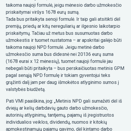
taikoma naujoji formulė, jeigu mėnesio darbo užmokesčio
priskaitymai viršys 1678 eurų sumą.
Tada bus pritaikyta senoji formulė. Ir taip gali atsitikti dėl
premijų, priedų ar kitų nereguliarių ar ilgesnio laikotarpio
priskaitymų. Tačiau už metus bus susumuotas darbo
užmokestis ir tuomet nustatoma – ar apskritai galėjo būti
taikoma naujoji NPD formulė. Jeigu metinė darbo
užmokesčio suma bus didesnė nei 20136 eurų suma
(1678 eurai x 12 mėnesių), tuomet naujoji formulė jau
nebegali būti pritaikyta – bus perskaičiuotas metinis GPM
pagal senąją NPD formulę ir tokiam gyventojui teks
grąžinti dalį jam per daug išmokėtos atlyginimo sumos į
valstybės biudžetą.
Pati VMI paaiškina, jog: „Metinis NPD gali sumažėti dėl iš
dviejų ar kelių darbdavių gauto darbo užmokesčio,
autorinių atlyginimų, tantjemų, pajamų iš įregistruotos
individualios veiklos, dividendų, nuomos ir kitokių
apmokestinamųjų pajamų gavimo, dėl kintamo darbo