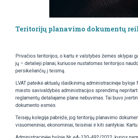
Teritorijų planavimo dokumentų re
Privačios teritorijos, o kartu ir valstybės žemės sklypai g
jų – detalieji planai, kuriuose nustatomas teritorijos nau
persikeliančių į teismą.
LVAT pateikė aktualų išaiškinimą administracinėje byloje 
miesto savivaldybės administracijos sprendimą nepritarti
reglamentų detaliajame plane nebuvimas. Tai buvo įvertint
dokumento esmės.
Teisėjų kolegija pabrėžė, jog teritorijų planavimo dokumen
visuomeniniai, ekonominiai, teisiniai ir kiti santykiai. Ka
Administracinėje byloje Nr. eA-130-492/2022, kurios nagr