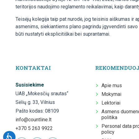
teritorijos naudojimo reglamento reikalavimai, kaip darant
Teisėjų kolegija taip pat nurodė, jog teisinis aiškumas ir 
asmenims, siekiantiems plano pagrindu įgyvendinti savo te
būti nustatyti eksplicitiškai bei suprantamai.
KONTAKTAI
REKOMENDUO
Susisiekime
Apie mus
UAB „Mokesčių srautas“
Mokymai
Sėlių g. 33, Vilnius
Lektoriai
Pašto kodas: 08109
Asmens duomenų
politika
info@countline.lt
Personal data pr
+370 5 263 9922
policy