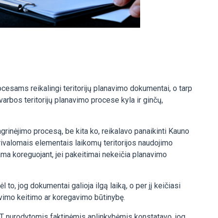
procesams reikalingi teritorijų planavimo dokumentai, o tarp
varbos teritorijų planavimo procese kyla ir ginčų,
grinėjimo procesą, be kita ko, reikalavo panaikinti Kauno
rivalomais elementais laikomų teritorijos naudojimo
ama koreguojant, jei pakeitimai nekeičia planavimo
o, jog dokumentai galioja ilgą laiką, o per jį keičiasi
anavimo keitimo ar koregavimo būtinybę.
AT nurodytomis faktinėmis aplinkybėmis konstatavo, jog