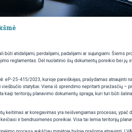
ikšmė
ali būti atidalijami, perdalijami, padalijami ar sujungiami. Šiems 
dojimo reglamentas. Dėl nuolatinio šių dokumentų poreikio bei jų s
Nr. eP-25-415/2023, kurioje pareiškėjas, prašydamas atnaujinti na
 viešbučio statybai. Viena iš sprendimo nepritarti priežasčių – p
a kaip teritorijų planavimo dokumentų spraga, kuri turi būti šalin
tų keitimas ar koregavimas yra neišvengiamas procesas, ypač dėl t
rtu keičiasi ir bendruomenės poreikiai. Visa tai lemia teritorijų pl
inėjimo procesą aukščiau minėtoje byloje prašoma atnaujinti, LV