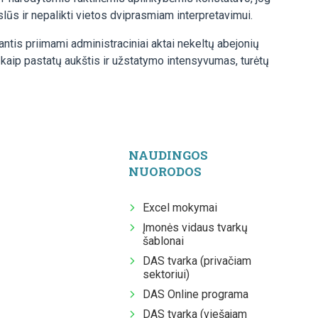
slūs ir nepalikti vietos dviprasmiam interpretavimui.
iantis priimami administraciniai aktai nekeltų abejonių
 kaip pastatų aukštis ir užstatymo intensyvumas, turėtų
NAUDINGOS
NUORODOS
Excel mokymai
Įmonės vidaus tvarkų
šablonai
DAS tvarka (privačiam
sektoriui)
DAS Online programa
DAS tvarka (viešajam