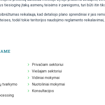
ys tiesioginę įtaką asmenų teisėms ir pareigoms, turi būti itin tik
apibrėžtumas reikalauja, kad detaliojo plano sprendiniai ir jais rem
ises, todėl tokie teritorijos naudojimo reglamento reikalavimai,
JAME
Privačiam sektoriui
Viešajam sektoriui
Vidiniai mokymai
 tvarkymo
Nuotoliniai mokymai
Konsultacijos
ocessing