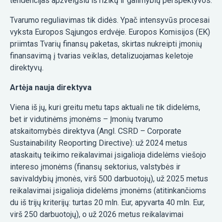
tendencijas apžvelgsiu iš rizikų ir galimybių perspektyvos.
Tvarumo reguliavimas tik didės. Ypač intensyvūs procesai
vyksta Europos Sąjungos erdvėje. Europos Komisijos (EK)
priimtas Tvarių finansų paketas, skirtas nukreipti įmonių
finansavimą į tvarias veiklas, detalizuojamas keletoje
direktyvų.
Artėja nauja direktyva
Viena iš jų, kuri greitu metu taps aktuali ne tik didelėms,
bet ir vidutinėms įmonėms – Įmonių tvarumo
atskaitomybės direktyva (Angl. CSRD – Corporate
Sustainability Reoporting Directive): už 2024 metus
ataskaitų teikimo reikalavimai įsigalioja didelėms viešojo
intereso įmonėms (finansų sektorius, valstybės ir
savivaldybių įmonės, virš 500 darbuotojų), už 2025 metus
reikalavimai įsigalioja didelėms įmonėms (atitinkančioms
du iš trijų kriterijų: turtas 20 mln. Eur, apyvarta 40 mln. Eur,
virš 250 darbuotojų), o už 2026 metus reikalavimai