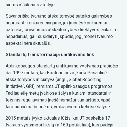
šiems iššūkiams ateityje.
Savanoriška tvarumo atskaitomybė suteiks galimybes
neprarasti konkurencingumo, jei įmonės konkurentai
patenka į privalomos atskaitomybės direktyvos lauką. To
nepadarius, gali susidaryti įspūdis, jog įmonei tvarumo
aspektai nėra aktualūs.
Standartų transformacija unifikavimo link
Aplinkosaugos standartų unifikavimo vystymas prasidėjo
dar 1997 metais, kai Bostone buvo įkurta Pasaulinė
atskaitomybės iniciatyva (angl. „Global Reporting
Initiative“, GRI), remiama JT aplinkosaugos programos.
Tad jau eilę metų įvairiose šalyse kuriami standartai ir
teisinis reguliavimas įnešė nemažai sumaišties, ypač
tarptautinėms įmonėms, veikiančioms keliose šalyse.
2015 metais įvyko aktualus lūžis, kai JT paskelbė 17
tvaraus vystymosi tikslų (ir 169 potikslius), kas padėjo