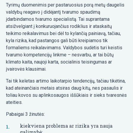
Tyrimų duomenimis per pastaruosius porą metų daugelis
valdybų reagavo į didėjantį tvarumo spaudimą
įdarbindamos tvarumo specialistą. Tai suprantama
atsižvelgiant į konkuruojančius rodiklius ir ataskaitų
teikimo reikalavimus bei dėl to kylančią painiavą, tačiau,
kyla rizika, kad pastangos gali būti kreipiamos tik
formaliems reikalavimams. Valdybos sudėtis turi keistis
tvarumo kompetencijų linkme – nesvarbu, ar tai būtų
klimato kaita, naujoji karta, socialinis teisingumas ar
įvairovės klausimai.
Tai tik keletas artimo laikotarpio tendencijų, tačiau tikėtina,
kad ateinančiais metais atsiras daug kitų, nes pasaulis ir
toliau kovos su aplinkosaugos iššūkiais ir sieks tvaresnės
ateities.
Pabaigai 3 žinutės:
kiekviena problema ar rizika yra nauja
galimybė;