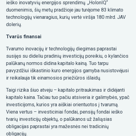
ieško inovatyvių energijos sprendimų. „HolonIQ“
duomenimis, šių metų pradžioje jau turėjome 83 klimato
technologijų vienaragius, kurių vertė viršija 180 mlrd. JAV
dolerių.
Tvarūs finansai
Tvarumo inovacijų ir technologijų diegimas paprastai
susijęs su dideliu pradinių investicijų poreikiu, o kylančios
palūkanų normos didina kapitalo kainą. Tuo tarpu
pavyzdžiui iškastinio kuro energijos gamyba nusistovėjusi
ir reikalauja tik einamosios priežiūros išlaidų.
Taigi rizika šiuo atveju – kapitalo pritraukimas ir didėjanti
kapitalo kaina. Tačiau tuo pačiu atsiveria ir galimybės, ypač
investicijoms, kurios yra aiškiai orientuotos į tvarumą.
Viena vertus – investiciniai fondai, pensijų fondai ieško
tvarių investicijų objektų, o palūkanos už žaliąsias
obligacijas paprastai yra mažesnės nei tradicinių
obligacijų.