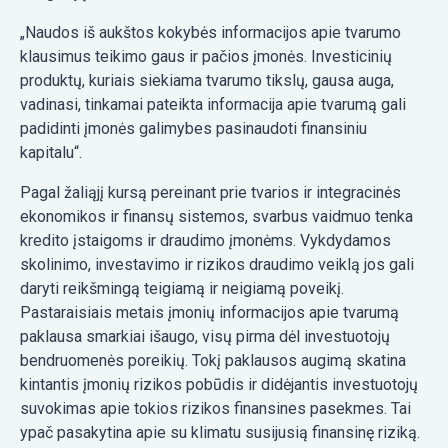
„Naudos iš aukštos kokybės informacijos apie tvarumo
klausimus teikimo gaus ir pačios įmonės. Investicinių
produktų, kuriais siekiama tvarumo tikslų, gausa auga,
vadinasi, tinkamai pateikta informacija apie tvarumą gali
padidinti įmonės galimybes pasinaudoti finansiniu
kapitalu“.
Pagal žaliąjį kursą pereinant prie tvarios ir integracinės
ekonomikos ir finansų sistemos, svarbus vaidmuo tenka
kredito įstaigoms ir draudimo įmonėms. Vykdydamos
skolinimo, investavimo ir rizikos draudimo veiklą jos gali
daryti reikšmingą teigiamą ir neigiamą poveikį.
Pastaraisiais metais įmonių informacijos apie tvarumą
paklausa smarkiai išaugo, visų pirma dėl investuotojų
bendruomenės poreikių. Tokį paklausos augimą skatina
kintantis įmonių rizikos pobūdis ir didėjantis investuotojų
suvokimas apie tokios rizikos finansines pasekmes. Tai
ypač pasakytina apie su klimatu susijusią finansinę riziką.