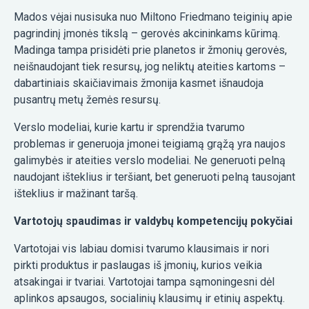
Mados vėjai nusisuka nuo Miltono Friedmano teiginių apie
pagrindinį įmonės tikslą – gerovės akcininkams kūrimą.
Madinga tampa prisidėti prie planetos ir žmonių gerovės,
neišnaudojant tiek resursų, jog neliktų ateities kartoms –
dabartiniais skaičiavimais žmonija kasmet išnaudoja
pusantrų metų žemės resursų.
Verslo modeliai, kurie kartu ir sprendžia tvarumo
problemas ir generuoja įmonei teigiamą grąžą yra naujos
galimybės ir ateities verslo modeliai. Ne generuoti pelną
naudojant išteklius ir teršiant, bet generuoti pelną tausojant
išteklius ir mažinant taršą.
Vartotojų spaudimas ir valdybų kompetencijų pokyčiai
Vartotojai vis labiau domisi tvarumo klausimais ir nori
pirkti produktus ir paslaugas iš įmonių, kurios veikia
atsakingai ir tvariai. Vartotojai tampa sąmoningesni dėl
aplinkos apsaugos, socialinių klausimų ir etinių aspektų.