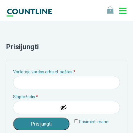
0
Prisijungti
Privalomas
Vartotojo vardas arba el. paštas
*
Privalomas
Slaptažodis
*
Prisiminti mane
Prisijungti