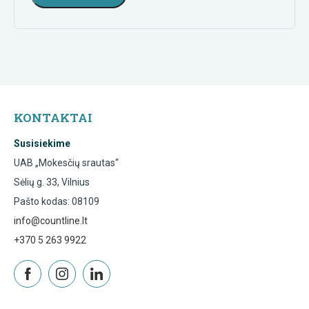
KONTAKTAI
Susisiekime
UAB „Mokesčių srautas“
Sėlių g. 33, Vilnius
Pašto kodas: 08109
info@countline.lt
+370 5 263 9922