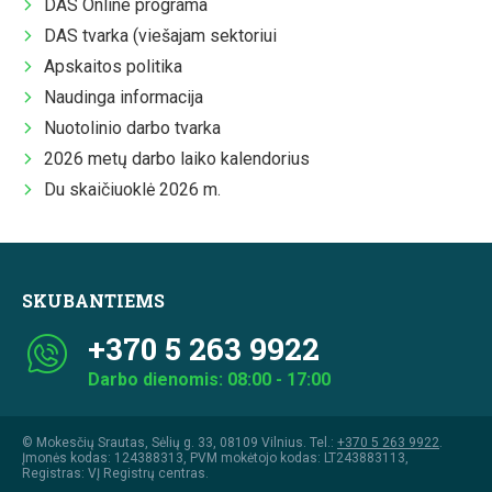
DAS Online programa
DAS tvarka (viešajam sektoriui
Apskaitos politika
Naudinga informacija
Nuotolinio darbo tvarka
2026 metų darbo laiko kalendorius
Du skaičiuoklė 2026 m.
SKUBANTIEMS
+370 5 263 9922
Darbo dienomis: 08:00 - 17:00
© Mokesčių Srautas, Sėlių g. 33, 08109 Vilnius. Tel.:
+370 5 263 9922
.
Įmonės kodas: 124388313, PVM mokėtojo kodas: LT243883113,
Registras: VĮ Registrų centras.