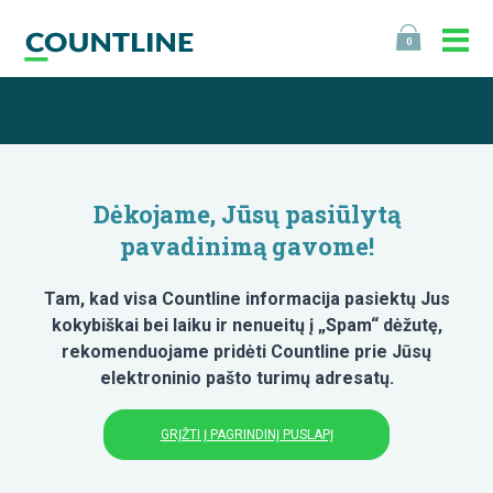
0
Dėkojame, Jūsų pasiūlytą
pavadinimą gavome!
Tam, kad visa Countline informacija pasiektų Jus
kokybiškai bei laiku ir nenueitų į „Spam“ dėžutę,
rekomenduojame pridėti Countline prie Jūsų
elektroninio pašto turimų adresatų.
GRĮŽTI Į PAGRINDINĮ PUSLAPĮ