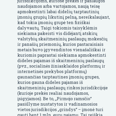
jurisdikcijoms, kuriose prekės ir paslaugos
naudojamos arba vartojamos, naują teisę
apmokestinti labai didelių tarptautinių
įmonių grupių likutinį pelną, nereikalaujant,
kad tokia įmonių grupė ten fiziškai
dalyvautų. Taigi tokiomis taisyklėmis
siekiama pakeisti vis didėjantį atskirų
valstybių skaitmeninių paslaugų mokesčių
ir panašių priemonių, kurios pastaraisiais
metais buvo įgyvendintos vienašališkai ir
kuriomis paprastai siekiama apmokestinti
dideles pajamas iš skaitmeninių paslaugų
(pvz., socialinės žiniasklaidos platformų ir
internetinės prekybos platformų)
gaunančias tarptautines įmonių grupes,
kurios gauna dideles pajamas iš
skaitmeninių paslaugų rinkos jurisdikcijoje
(kurioje prekės realiai naudojamos,
įsigyjamos). Be to, „Pirmojo ramsčio“
pasiūlyme nustatytos ir vadinamosios
vietos jurisdikcijos „grindys“ – įmonė turi
gauti bent 1 mln. eurų pajamų. Tai reiškia,