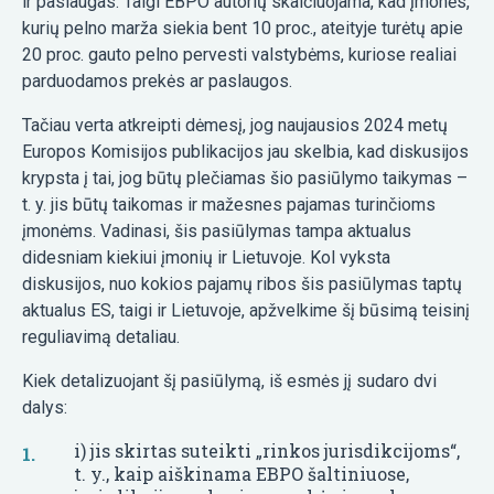
ir paslaugas. Taigi EBPO autorių skaičiuojama, kad įmonės,
kurių pelno marža siekia bent 10 proc., ateityje turėtų apie
20 proc. gauto pelno pervesti valstybėms, kuriose realiai
parduodamos prekės ar paslaugos.
Tačiau verta atkreipti dėmesį, jog naujausios 2024 metų
Europos Komisijos publikacijos jau skelbia, kad diskusijos
krypsta į tai, jog būtų plečiamas šio pasiūlymo taikymas –
t. y. jis būtų taikomas ir mažesnes pajamas turinčioms
įmonėms. Vadinasi, šis pasiūlymas tampa aktualus
didesniam kiekiui įmonių ir Lietuvoje. Kol vyksta
diskusijos, nuo kokios pajamų ribos šis pasiūlymas taptų
aktualus ES, taigi ir Lietuvoje, apžvelkime šį būsimą teisinį
reguliavimą detaliau.
Kiek detalizuojant šį pasiūlymą, iš esmės jį sudaro dvi
dalys:
i) jis skirtas suteikti „rinkos jurisdikcijoms“,
t. y., kaip aiškinama EBPO šaltiniuose,