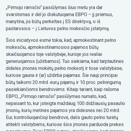
„Pirmojo ramsčio“ pasiūlymas šiuo metu yra dar
svarstomas ir dėl jo diskutuojama EBPO – jį priėmus,
manytina, jis būtų perkeltas į ES direktyvą, o iš
pastarosios – į Lietuvos pelno mokesčio įstatymą.
Šios iniciatyvos esmė tokia, kad, apmokestinant pelno
mokesčiu, apmokestinamosios pajamos būtų
skaičiuojamos toje valstybėje, kurioje jos realiai
generuojamos (užirbamos). Tuo siekiama, kad tarptautinės
didelės įmonės mokėtų pelno mokestį ir tose valstybėse,
kuriose gauna ir (ar) uždirba pajamas. Šie nauji principai
būtų taikomi 20 mlrd. eurų pajamų ir 10 proc. pelningumą
pasiekiančioms bendrovėms. Kitaip tariant, kaip rašoma
EBPO, „Pirmojo ramsčio“ pasiūlymas numato, kad,
nepaisant to, kur įsteigta maždaug 100 didžiausių pasaulio
įmonių, kurių metinės pajamos yra didesnės nei 20 mlrd.
Eur, kontroliuojančioji bendrovė, dalis gauto pelno turėtų
atitekti valstybėms, kuriose šios įmonės parduoda prekes