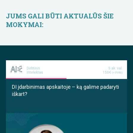
JUMS GALI BŪTI AKTUALŪS ŠIE
MOKYMAI:
Dirbtinis
5 ak. val.
intelektas
150€
(+ PVM)
DI įdarbinimas apskaitoje – ką galime padaryti
iškart?