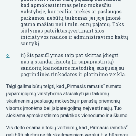
kad apmokestinimas pelno mokesčiu
valstybėje, kur realiai prekės ar paslaugos
perkamos, nebūtų taikomas, jei joje įmonė
gauna mažiau nei 1 mln. eurų pajamų. Toks
siūlymas pateiktas įvertinant šios
iniciatyvos naudos ir administravimo kaštų
santykį.
ii) Šis pasiūlymas taip pat skirtas įdiegti
naują standartizuotą (ir supaprastintą)
sandorių kainodaros metodiką, susijusią su
pagrindinės rinkodaros ir platinimo veikla.
Taigi galima būtų teigti, kad „Pirmasis ramstis“ numato
įsipareigojimą valstybėms atsisakyti jau taikomų
skaitmeninių paslaugų mokesčių ir panašių priemonių
visoms įmonėms bei įsipareigojimą neįvesti naujų. Tuo
siekiama apmokestinimo praktikos vienodumo ir aiškumo.
Vis dėlto esama ir tokių vertinimų, kad „Pirmasis ramstis“
gali būti skirtas ne tik skaitmeniniam verslui, t. y. būsimos