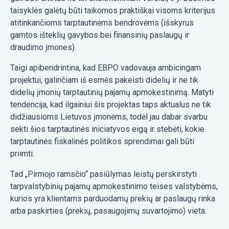
taisyklės galėtų būti taikomos praktiškai visoms kriterijus
atitinkančioms tarptautinėms bendrovėms (išskyrus
gamtos išteklių gavybos bei finansinių paslaugų ir
draudimo įmones).
Taigi apibendrintina, kad EBPO vadovauja ambicingam
projektui, galinčiam iš esmės pakeisti didelių ir ne tik
didelių įmonių tarptautinių pajamų apmokestinimą. Matyti
tendencija, kad ilgainiui šis projektas taps aktualus ne tik
didžiausioms Lietuvos įmonėms, todėl jau dabar svarbu
sekti šios tarptautinės iniciatyvos eigą ir stebėti, kokie
tarptautinės fiskalinės politikos sprendimai gali būti
priimti.
Tad „Pirmojo ramsčio“ pasiūlymas leistų perskirstyti
tarpvalstybinių pajamų apmokestinimo teises valstybėms,
kurios yra klientams parduodamų prekių ar paslaugų rinka
arba paskirties (prekių, pasaugojimų suvartojimo) vieta.