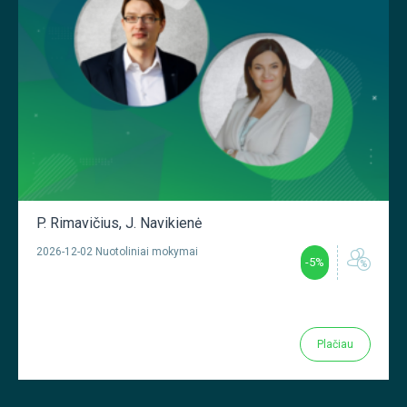
P. Rimavičius
,
J. Navikienė
2026-12-02 Nuotoliniai mokymai
-5%
Plačiau