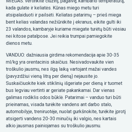
MIEGAS: vertinkite čiužinį, pagalvę, kambario temperatūrą,
kada gulate ir keliatės. Kūnas miego metu turi
atsipalaiduoti ir pailsėti. Keliatas patarimų – prieš miega
bent kelias valandas nežiūrėkite į ekranus, eikite gulti iki
23 valandos, kambaryje kuriame miegate turėtų būti vėsiau
nei kitose patalpose. Jei reikia trumpai pamiegokite
dienos metu.
VANDUO: dažniausia girdima rekomendacija apie 30-35
ml/kg yra orentacinis skaičius. Nesivadovaukite vien
troškulio jausmu, nes ilgą laiką vartojant mažai vandes
(pavyzdžiui vieną litrą per dieną) nejausite jo.
Suskaičiuokite kiek stiklinių išgeriate per dieną ir tuomet
bus legviau vertinti ar geriate pakankamai. Dar vienas
galimas rodiklis odos būklė. Patarimai – vanduo turi būti
prieinamas, visada turėkite vandens ant darbo stalo,
automobilyje, treniruotėje, nuolat gurkšnokite, turėkite įprotį
atsigerti vandens 20-30 minučių iki valgio, nes kartais
alkio jausmas painiojamas su troškulio jausmu.