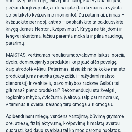
nosį, kvėpavimo gylį, iškvėpimo laiką, kas vyksta su jūsų
pečiais kai įkvepiate, ar dūsaujate (tai dažniausiai vyksta
po sulaikyto kvėpavimo momento). Du patarimai, pirmas –
kvėpuokite per nosį, antras – paskaitykite ar paklausykite
knygą James Nestor „Kvėpavimas“. Knyga ne tik įdomi ir
lengvai skaitoma, tačiau paremta mokslu ir pilna naudingų
patarimų.
MAISTAS: vertinamas reguliarumas,valgymo laikas, porcijų
dydis, dominuojantys produktai, kaip jaučiatės pavalgę,
kaip atrodotė vėliau. Patarimas: išsiaiškinkite kokie maisto
produktai jums netinka (pavyzdžiui –rašydami maisto
dienoraštį) ir venkite jų savo mitybos racione. Galbūt tai
glitimas? pieno produktai? Rekomenduoju atsižvelgti į
regioninę mitybą, šviežumą, įvairovę, taip pat mineralus,
vitaminus ir svarbų balansą tarp omega 3 ir omega 6.
Apibendrinant miegą, vandens vartojimą, būvimą gryname
ore, stresą, fizinį aktyvumą, kvėpavimą ir maistą svarbu
suprasti, kad daug svarbiau tai ką mes darome nuolatos,