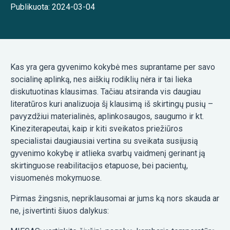
Publikuota: 2024-03-04
Kas yra gera gyvenimo kokybė mes suprantame per savo
socialinę aplinką, nes aiškių rodiklių nėra ir tai lieka
diskutuotinas klausimas. Tačiau atsiranda vis daugiau
literatūros kuri analizuoja šį klausimą iš skirtingų pusių –
pavyzdžiui materialinės, aplinkosaugos, saugumo ir kt.
Kineziterapeutai, kaip ir kiti sveikatos priežiūros
specialistai daugiausiai vertina su sveikata susijusią
gyvenimo kokybę ir atlieka svarbų vaidmenį gerinant ją
skirtinguose reabilitacijos etapuose, bei pacientų,
visuomenės mokymuose.
Pirmas žingsnis, nepriklausomai ar jums ką nors skauda ar
ne, įsivertinti šiuos dalykus: