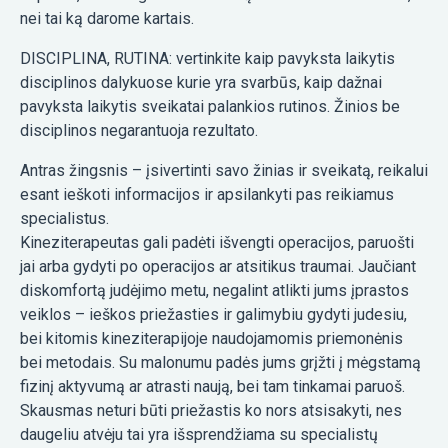
nei tai ką darome kartais.
DISCIPLINA, RUTINA: vertinkite kaip pavyksta laikytis
disciplinos dalykuose kurie yra svarbūs, kaip dažnai
pavyksta laikytis sveikatai palankios rutinos. Žinios be
disciplinos negarantuoja rezultato.
Antras žingsnis – įsivertinti savo žinias ir sveikatą, reikalui
esant ieškoti informacijos ir apsilankyti pas reikiamus
specialistus.
Kineziterapeutas gali padėti išvengti operacijos, paruošti
jai arba gydyti po operacijos ar atsitikus traumai. Jaučiant
diskomfortą judėjimo metu, negalint atlikti jums įprastos
veiklos – ieškos priežasties ir galimybiu gydyti judesiu,
bei kitomis kineziterapijoje naudojamomis priemonėnis
bei metodais. Su malonumu padės jums grįžti į mėgstamą
fizinį aktyvumą ar atrasti naują, bei tam tinkamai paruoš.
Skausmas neturi būti priežastis ko nors atsisakyti, nes
daugeliu atvėju tai yra išsprendžiama su specialistų