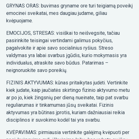
GRYNAS ORAS: buvimas gryname ore turi teigiamą poveikį
emocinei sveikatai, mes daugiau judame, giliau
kvėpuojame.
EMOCIJOS, STRESAS: visiškai to neišvegsite, tačiau
pasirinkite teisingai vertindami galimus pokyčius,
pagalvokite ir apie savo socialinius ryšius. Streso
valdymas yra labai svarbus įgūdis, kurio mokymasis yra
individualus, atraskite savo būdus. Patarimas –
neignoruokite savo poreikių.
FIZINIS AKTYVUMAS: kūnas pritaikytas judėti. Vertinkite
kiek judate, kaip jaučiatės skirtingo fizinio aktyvumo metu
ar po jo, kiek žingsnių per dieną nueinate, taip pat svarbu
reguliarumas ir tinkamumas jūsų sveikatai. Fizinis
aktyvumas yra būtinas įprotis, kuriam dažniausiai reikia
disciplinos ir suvokimo kodėl tai yra svarbu.
KVĖPAVIMAS: pirmiausia vertinkite galėjimą kvėpuoti per