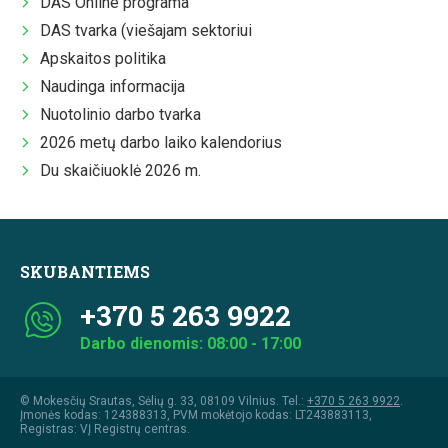
DAS Online programa
DAS tvarka (viešajam sektoriui
Apskaitos politika
Naudinga informacija
Nuotolinio darbo tvarka
2026 metų darbo laiko kalendorius
Du skaičiuoklė 2026 m.
SKUBANTIEMS
+370 5 263 9922
Darbo dienomis: 08:00 - 17:00
© Mokesčių Srautas, Sėlių g. 33, 08109 Vilnius. Tel.:
+370 5 263 9922
.
Įmonės kodas: 124388313, PVM mokėtojo kodas: LT243883113,
Registras: VĮ Registrų centras.