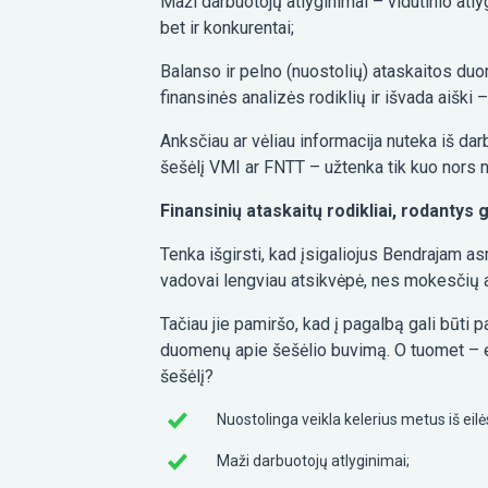
Maži darbuotojų atlyginimai – vidutinio atlyg
bet ir konkurentai;
Balanso ir pelno (nuostolių) ataskaitos duom
finansinės analizės rodiklių ir išvada aiški –
Anksčiau ar vėliau informacija nuteka iš da
šešėlį VMI ar FNTT – užtenka tik kuo nors ne
Finansinių ataskaitų rodikliai, rodantys 
Tenka išgirsti, kad įsigaliojus Bendrajam a
vadovai lengviau atsikvėpė, nes mokesčių ad
Tačiau jie pamiršo, kad į pagalbą gali būti p
duomenų apie šešėlio buvimą. O tuomet – ein
šešėlį?
Nuostolinga veikla kelerius metus iš eilė
Maži darbuotojų atlyginimai;