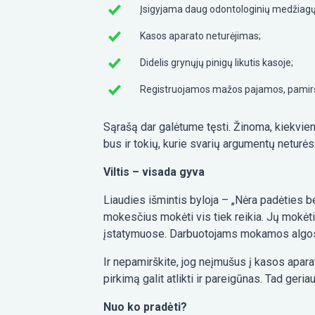
Įsigyjama daug odontologinių medžiagų ir
Kasos aparato neturėjimas;
Didelis grynųjų pinigų likutis kasoje;
Registruojamos mažos pajamos, pamiršta
Sąrašą dar galėtume tęsti. Žinoma, kiekviena
bus ir tokių, kurie svarių argumentų neturės
Viltis – visada gyva
Liaudies išmintis byloja – „Nėra padėties be i
mokesčius mokėti vis tiek reikia. Jų mokėti
įstatymuose. Darbuotojams mokamos algos tur
Ir nepamirškite, jog neįmušus į kasos aparat
pirkimą galit atlikti ir pareigūnas. Tad geri
Nuo ko pradėti?