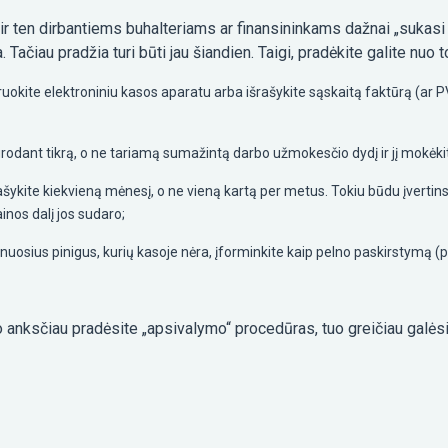
r ten dirbantiems buhalteriams ar finansininkams dažnai „sukasi gal
 Tačiau pradžia turi būti jau šiandien. Taigi, pradėkite galite nuo t
truokite elektroniniu kasos aparatu arba išrašykite sąskaitą faktūrą (ar 
urodant tikrą, o ne tariamą sumažintą darbo užmokesčio dydį ir jį mokėki
šykite kiekvieną mėnesį, o ne vieną kartą per metus. Tokiu būdu įvertins
inos dalį jos sudaro;
rynuosius pinigus, kurių kasoje nėra, įforminkite kaip pelno paskirstymą (
 anksčiau pradėsite „apsivalymo“ procedūras, tuo greičiau galėsi