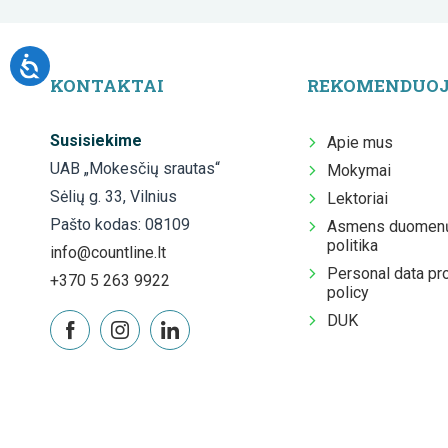
KONTAKTAI
REKOMENDUO
Susisiekime
Apie mus
UAB „Mokesčių srautas“
Mokymai
Sėlių g. 33, Vilnius
Lektoriai
Pašto kodas: 08109
Asmens duomenų
politika
info@countline.lt
Personal data pr
+370 5 263 9922
policy
DUK