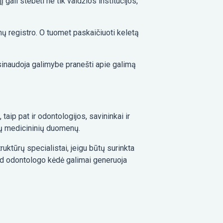
 gali stebėti ne tik valdžios institucijos,
enų registro. O tuomet paskaičiuoti keletą
asinaudoja galimybe pranešti apie galimą
ip pat ir odontologijos, savininkai ir
lių medicininių duomenų.
truktūrų specialistai, jeigu būtų surinkta
kad odontologo kėdė galimai generuoja