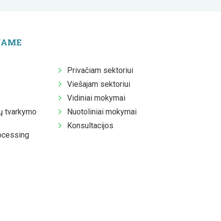
JAME
Privačiam sektoriui
Viešajam sektoriui
Vidiniai mokymai
 tvarkymo
Nuotoliniai mokymai
Konsultacijos
ocessing