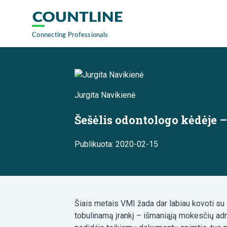
Jurgita Navikienė
Šešėlis odontologo kėdėje 
Publikuota: 2020-02-15
Šiais metais VMI žada dar labiau kovoti su š
tobulinamą įrankį – išmaniąją mokesčių ad