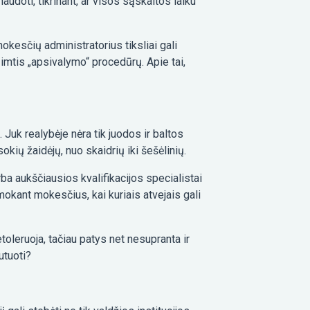
doti, tikrinant, ar visos sąskaitos laiku
kesčių administratorius tiksliai gali
ir imtis „apsivalymo“ procedūrų. Apie tai,
 Juk realybėje nėra tik juodos ir baltos
okių žaidėjų, nuo skaidrių iki šešėlinių.
rba aukščiausios kvalifikacijos specialistai
, mokant mokesčius, kai kuriais atvejais gali
toleruoja, tačiau patys net nesupranta ir
utuoti?