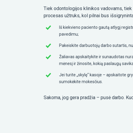
Tiek odontologijos klinikos vadovams, tiek i
procesas užtruks, kol pilnai bus išsigryninta.
Iš kiekvieno paciento gautą atlygį regis
pavedimu;
Pakeiskite darbuotojų darbo sutartis, n
Žaliavas apskaitykite ir sunaudotas nura
mėnesį ir žinosite, kokią paslaugų savika
Jei turite „skylę“ kasoje – apskaitote g
sumokėkite mokesčius.
Sakoma, jog gera pradžia – pusė darbo. Kuo