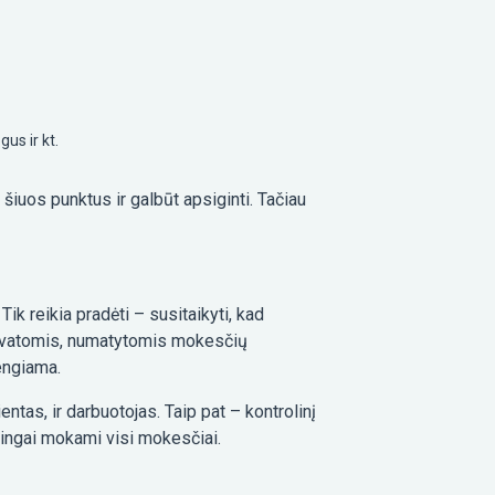
us ir kt.
 šiuos punktus ir galbūt apsiginti. Tačiau
Tik reikia pradėti – susitaikyti, kad
lengvatomis, numatytomis mokesčių
engiama.
ntas, ir darbuotojas. Taip pat – kontrolinį
arkingai mokami visi mokesčiai.