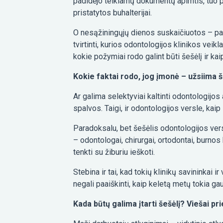
padidėjo teikiamų dokumentų apimtis, tuo pa
pristatytos buhalterijai.
O nesąžiningųjų dienos suskaičiuotos – pasi
tvirtinti, kurios odontologijos klinikos veikl
kokie požymiai rodo galint būti šešėlį ir kaip
Kokie faktai rodo, jog įmonė – užsiima š
Ar galima selektyviai kaltinti odontologijos 
spalvos. Taigi, ir odontologijos versle, kaip
Paradoksalu, bet šešėlis odontologijos versl
– odontologai, chirurgai, ortodontai, burnos 
tenkti su žiburiu ieškoti.
Stebina ir tai, kad tokių klinikų savininkai 
negali paaiškinti, kaip keletą metų tokia gaus
Kada būtų galima įtarti šešėlį? Viešai p