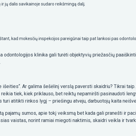
 jų dalis savikainoje sudaro reikšmingą dalį;
nt, kad mokesčių inspekcijos pareigūnai taip pat lankosi pas odontolog
 odontologijos klinika gali turėti objektyvių priežasčių paaiškinti
.
šeities“. Ar galima šešėlinį verslą paversti skaidriu? Tikrai taip. 
 reikia tiek, kiek priklauso, bet reiktų nepamiršti pasinaudoti 
i atitikti rinkos lygį – priešingu atveju, darbuotojų kaita neišv
ą pajamų sumos, apie tokį veiksmą bet kada gali pranešti ir pacie
ausias vaistas, norint ramiai miegoti naktimis, skaidri veikla ir tv