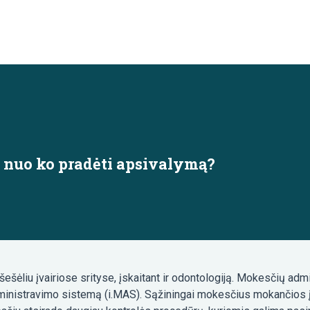
– nuo ko pradėti apsivalymą?
ešėliu įvairiose srityse, įskaitant ir odontologiją. Mokesčių admi
ministravimo sistemą (i.MAS). Sąžiningai mokesčius mokančios įm