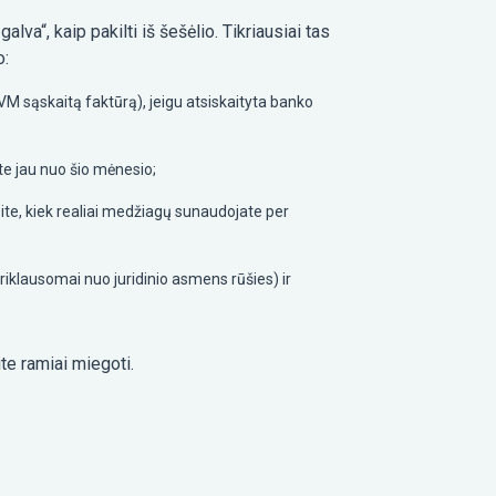
va“, kaip pakilti iš šešėlio. Tikriausiai tas
o:
PVM sąskaitą faktūrą), jeigu atsiskaityta banko
te jau nuo šio mėnesio;
ite, kiek realiai medžiagų sunaudojate per
priklausomai nuo juridinio asmens rūšies) ir
te ramiai miegoti.