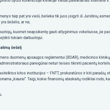
inimo dydis konkrečioje klinikoje viešai pateikiamas internete ir jį
enys taip pat yra vieši, belieka tik juos įsigyti iš Juridinių asm
 yra šešėlis, ar ne;
rbuotojų, kuomet neapsikentę gauti atlyginimus vokeliuose, jie p
įtikti tokiam darbuotojui.
galimą šešėlį
smens duomenų apsaugos reglamentui (BDAR), medicinos klinikų, ta
ministratoriaus pareigūnai neturi teisės tikrinti pacientų korte
asitelktos kitos institucijos – FNTT, prokuratūros ir kiti panašių s
ama „kiaurai“. Taigi, kokie finansinių ataskaitų rodikliai rodo, 
s;