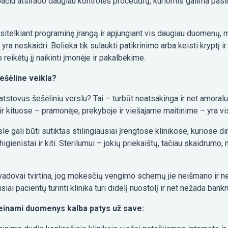
čiu atsirado daugiau kontrolės procedūrų, kuriomis galima pasinau
telkiant programinę įrangą ir apjungiant vis daugiau duomenų, mo
a yra neskaidri. Belieka tik sulaukti patikrinimo arba keisti kryptį 
 reikėtų jį naikinti įmonėje ir pakalbėkime.
ešėline veikla?
atstovus šešėliniu verslu? Tai – turbūt neatsakinga ir net amoralu.
 ir kituose – pramonėje, prekyboje ir viešajame maitinime – yra vis
e gali būti sutiktas stilingiausiai įrengtose klinikose, kuriose di
higienistai ir kiti. Sterilumui – jokių priekaištų, tačiau skaidrumo
ir vadovai tvirtina, jog mokesčių vengimo schemų jie neišmano ir ne
iai pacientų turinti klinika turi didelį nuostolį ir net nežada bankr
rieinami duomenys kalba patys už save: