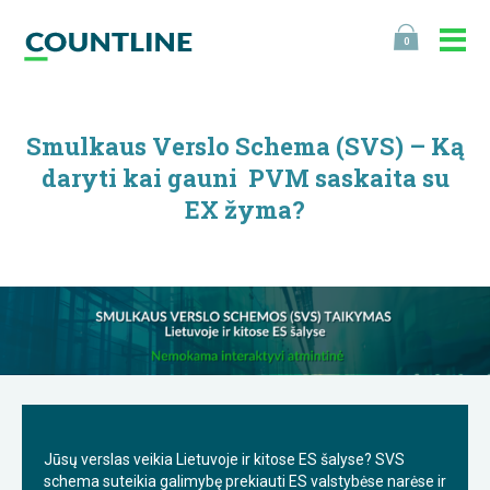
0
Smulkaus Verslo Schema (SVS) – Ką
daryti kai gauni PVM saskaita su
EX žyma?
Jūsų verslas veikia Lietuvoje ir kitose ES šalyse? SVS
schema suteikia galimybę prekiauti ES valstybėse narėse ir