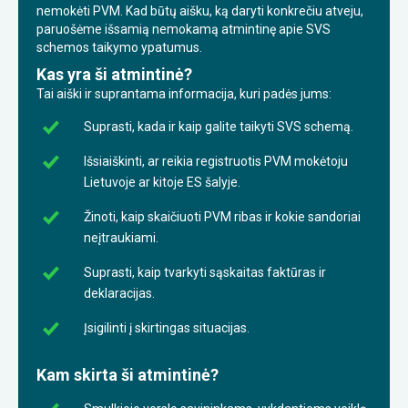
nemokėti PVM. Kad būtų aišku, ką daryti konkrečiu atveju,
paruošėme išsamią nemokamą atmintinę apie SVS
schemos taikymo ypatumus.
Kas yra ši atmintinė?
Tai aiški ir suprantama informacija, kuri padės jums:
Suprasti, kada ir kaip galite taikyti SVS schemą.
Išsiaiškinti, ar reikia registruotis PVM mokėtoju
Lietuvoje ar kitoje ES šalyje.
Žinoti, kaip skaičiuoti PVM ribas ir kokie sandoriai
neįtraukiami.
Suprasti, kaip tvarkyti sąskaitas faktūras ir
deklaracijas.
Įsigilinti į skirtingas situacijas.
Kam skirta ši atmintinė?