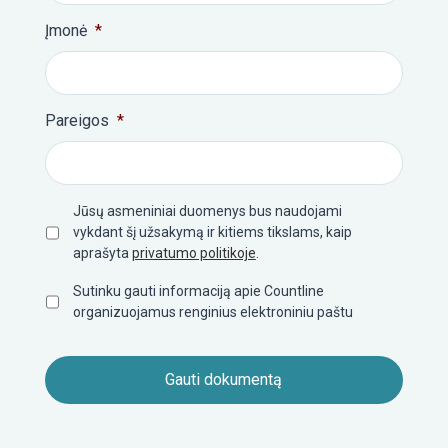
Įmonė
*
Pareigos
*
Privatumo
Jūsų asmeniniai duomenys bus naudojami
politika
*
vykdant šį užsakymą ir kitiems tikslams, kaip
aprašyta
privatumo politikoje
.
Informacija
Sutinku gauti informaciją apie Countline
apie
organizuojamus renginius elektroniniu paštu
Countline
renginius