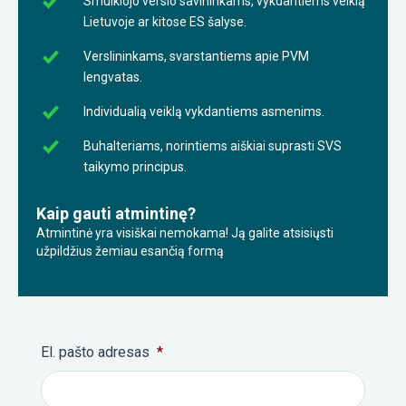
Smulkiojo verslo savininkams, vykdantiems veiklą
Lietuvoje ar kitose ES šalyse.
Verslininkams, svarstantiems apie PVM
lengvatas.
Individualią veiklą vykdantiems asmenims.
Buhalteriams, norintiems aiškiai suprasti SVS
taikymo principus.
Kaip gauti atmintinę?
Atmintinė yra visiškai nemokama! Ją galite atsisiųsti
užpildžius žemiau esančią formą
El. pašto adresas
*