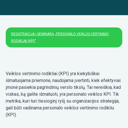
REGISTRACIJA Į SEMINARĄ „PERSONALO VEIKLOS VERTINIMO
RODIKLIAI (KPI)”
Veiklos vertinimo rodikliai (KPI) yra kiekybiškai
išmatuojama priemonė, naudojama įvertinti, kiek efektyviai
įmonė pasiekia pagrindinių verslo tikslų. Tai nereiškia, kad
viskas, ką galite išmatuoti, yra personalo veiklos KPI. Tik
metrika, kuri turi tiesioginį ryšį su organizacijos strategija,
gali būti vadinama personalo veiklos vertinimo rodikliu
(KPI).