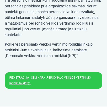
yra personalo metrika, kuri naudojama norint pamatyti, kaip
personalas prisideda prie organizacijos sėkmės. Norint
pasiekti geriausią įmonės personalo veiklos rezultatą,
būtina tinkamai nustatyti Jūsų organizacijai svarbiausius
išmatuojamus personalo veiklos vertinimo rodiklius ir
reguliariai juos vertinti įmonės strategijos ir tikslų
kontekste.
Kokie yra personalo veiklos vertinimo rodikliai ir kaip
atsirinkti Jums svarbiausius, kalbėsime seminare
„Personalo veiklos vertinimo rodikliai (KPI)“.
REGISTRACIJA Į SEMINARĄ „PERSONALO VEIKLOS VERTINIMO
RODIKLIAI (KPI)”.