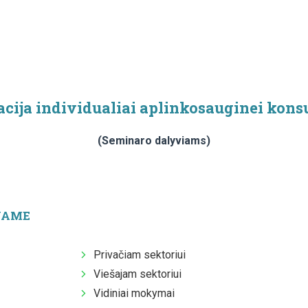
acija individualiai aplinkosauginei konsu
(Seminaro dalyviams)
JAME
Privačiam sektoriui
Viešajam sektoriui
Vidiniai mokymai