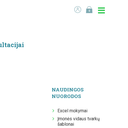
0
ltacijai
NAUDINGOS
NUORODOS
Excel mokymai
Įmonės vidaus tvarkų
šablonai