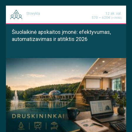
Stovykla
12 ak. val.
570 – 620€
(+ PVM)
Šiuolaikinė apskaitos įmonė: efektyvumas,
automatizavimas ir atitiktis 2026