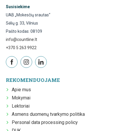
Susisiekime
UAB „Mokesčių srautas“
Sėlių g. 33, Vilnius
Pašto kodas: 08109
info@countline.lt
+370 5 263 9922
REKOMENDUOJAME
Apie mus
Mokymai
Lektoriai
Asmens duomenų tvarkymo politika
Personal data processing policy
DUK