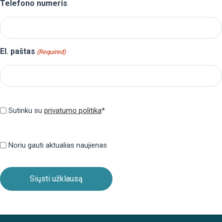
Telefono numeris
El. paštas
(Required)
Privatumo
politika
Sutinku su
privatumo politika
*
(Required)
Privatumo
politika
Noriu gauti aktualias naujienas