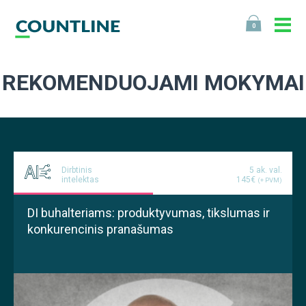
0
REKOMENDUOJAMI MOKYMAI
Dirbtinis
5 ak. val.
intelektas
145€
(+ PVM)
DI buhalteriams: produktyvumas, tikslumas ir
konkurencinis pranašumas