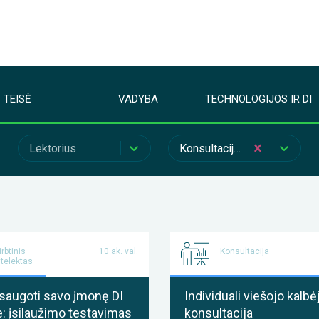
TEISĖ
VADYBA
TECHNOLOGIJOS IR DI
Lektorius
Konsultacijos
irbtinis
10 ak. val.
Konsultacija
ntelektas
saugoti savo įmonę DI
Individuali viešojo kalb
: įsilaužimo testavimas
konsultacija