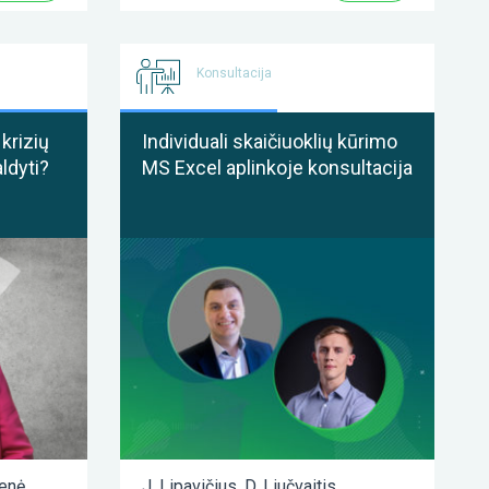
Konsultacija
krizių
Individuali skaičiuoklių kūrimo
ldyti?
MS Excel aplinkoje konsultacija
ienė
J. Lipavičius
,
D. Liučvaitis