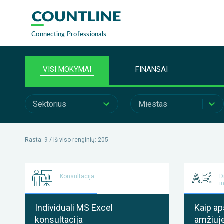
VISI MOKYMAI
FINANSAI
Sektorius
Miestas
Rasta: 9 /
Iš viso
renginių
:
205
Konsultacija
D
i
Individuali MS Excel
Kaip ap
konsultacija
amžiuje