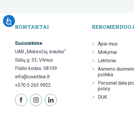
KONTAKTAI
REKOMENDUO
Susisiekime
Apie mus
UAB „Mokesčių srautas“
Mokymai
Sėlių g. 33, Vilnius
Lektoriai
Pašto kodas: 08109
Asmens duomenų
politika
info@countline.lt
Personal data pr
+370 5 263 9922
policy
DUK