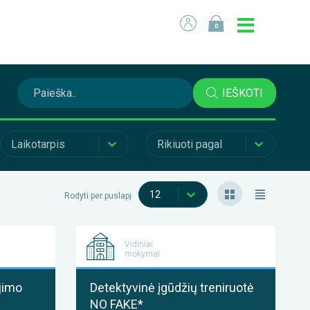
0
IEŠKOTI
Laikotarpis
Rikiuoti pagal
12
Rodyti per puslapį
Vidiniai
mokymai
ėjimo
Detektyvinė įgūdžių treniruotė
NO FAKE*