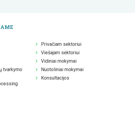
JAME
Privačiam sektoriui
Viešajam sektoriui
Vidiniai mokymai
 tvarkymo
Nuotoliniai mokymai
Konsultacijos
ocessing