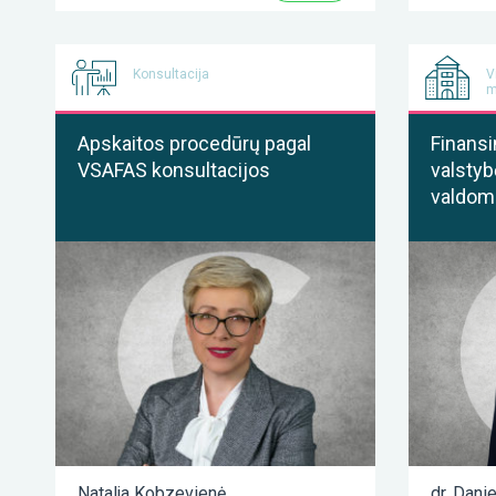
Konsultacija
V
m
Apskaitos procedūrų pagal
Finansi
VSAFAS konsultacijos
valstyb
valdom
Natalja Kobzevienė
dr. Dani