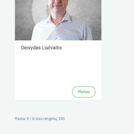
Deivydas Liučvaitis
Plačiau
Rasta: 9 /
Iš viso
renginių
:
205