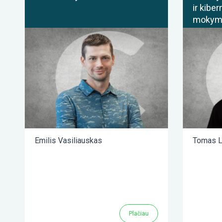
ir kibe
mokym
Emilis Vasiliauskas
Tomas L
Plačiau