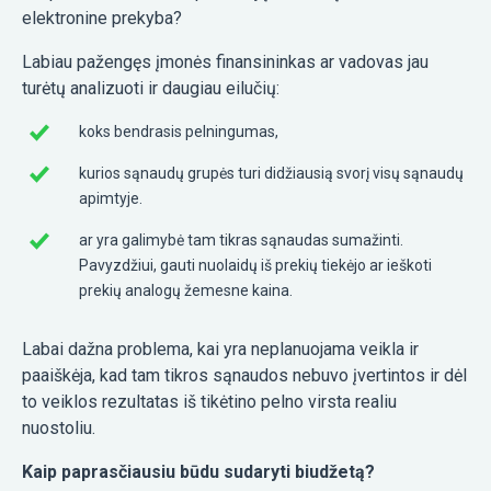
elektronine prekyba?
Labiau pažengęs įmonės finansininkas ar vadovas jau
turėtų analizuoti ir daugiau eilučių:
koks bendrasis pelningumas,
kurios sąnaudų grupės turi didžiausią svorį visų sąnaudų
apimtyje.
ar yra galimybė tam tikras sąnaudas sumažinti.
Pavyzdžiui, gauti nuolaidų iš prekių tiekėjo ar ieškoti
prekių analogų žemesne kaina.
Labai dažna problema, kai yra neplanuojama veikla ir
paaiškėja, kad tam tikros sąnaudos nebuvo įvertintos ir dėl
to veiklos rezultatas iš tikėtino pelno virsta realiu
nuostoliu.
Kaip paprasčiausiu būdu sudaryti biudžetą?