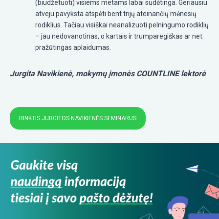
(biudžetuoti) visiems metams labai sudėtinga. Geriausiu
atveju pavyksta atspėti bent trijų ateinančių mėnesių
rodiklius. Tačiau visiškai neanalizuoti pelningumo rodiklių
– jau nedovanotinas, o kartais ir trumparegiškas ar net
pražūtingas aplaidumas.
Jurgita Navikienė, mokymų įmonės COUNTLINE lektorė
RINKTIS JURGITOS NAVIKIENĖS SEMINARUS