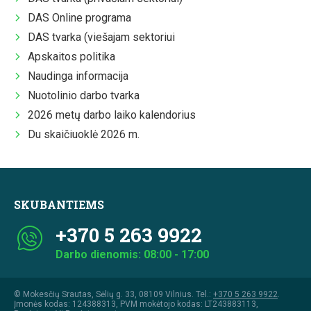
DAS Online programa
DAS tvarka (viešajam sektoriui
Apskaitos politika
Naudinga informacija
Nuotolinio darbo tvarka
2026 metų darbo laiko kalendorius
Du skaičiuoklė 2026 m.
SKUBANTIEMS
+370 5 263 9922
Darbo dienomis: 08:00 - 17:00
© Mokesčių Srautas, Sėlių g. 33, 08109 Vilnius. Tel.:
+370 5 263 9922
.
Įmonės kodas: 124388313, PVM mokėtojo kodas: LT243883113,