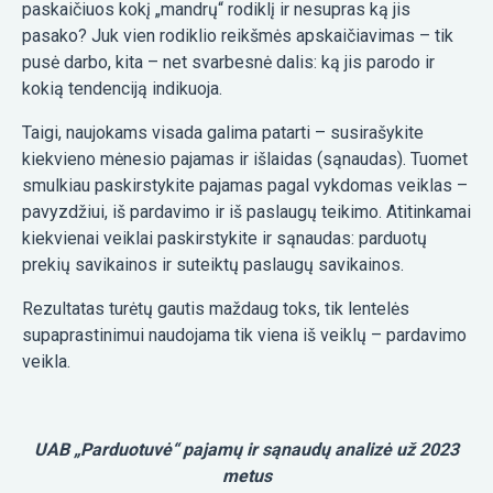
paskaičiuos kokį „mandrų“ rodiklį ir nesupras ką jis
pasako? Juk vien rodiklio reikšmės apskaičiavimas – tik
pusė darbo, kita – net svarbesnė dalis: ką jis parodo ir
kokią tendenciją indikuoja.
Taigi, naujokams visada galima patarti – susirašykite
kiekvieno mėnesio pajamas ir išlaidas (sąnaudas). Tuomet
smulkiau paskirstykite pajamas pagal vykdomas veiklas –
pavyzdžiui, iš pardavimo ir iš paslaugų teikimo. Atitinkamai
kiekvienai veiklai paskirstykite ir sąnaudas: parduotų
prekių savikainos ir suteiktų paslaugų savikainos.
Rezultatas turėtų gautis maždaug toks, tik lentelės
supaprastinimui naudojama tik viena iš veiklų – pardavimo
veikla.
UAB „Parduotuvė“ pajamų ir sąnaudų analizė už 2023
metus