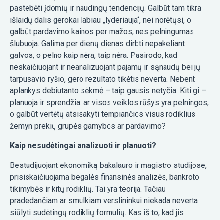
pastebėti įdomių ir naudingų tendencijų. Galbūt tam tikra
išlaidų dalis gerokai labiau „lyderiauja“, nei norėtųsi, o
galbūt pardavimo kainos per mažos, nes pelningumas
šlubuoja. Galima per dienų dienas dirbti nepakeliant
galvos, o pelno kaip nėra, taip nėra. Pasirodo, kad
neskaičiuojant ir neanalizuojant pajamų ir sąnaudų bei jų
tarpusavio ryšio, gero rezultato tikėtis neverta. Nebent
aplankys debiutanto sėkmė – taip gausis netyčia. Kiti gi –
planuoja ir sprendžia: ar visos veiklos rūšys yra pelningos,
o galbūt vertėtų atsisakyti tempiančios visus rodiklius
žemyn prekių grupės gamybos ar pardavimo?
Kaip nesudėtingai analizuoti ir planuoti?
Bestudijuojant ekonomiką bakalauro ir magistro studijose,
prisiskaičiuojama begalės finansinės analizės, bankroto
tikimybės ir kitų rodiklių. Tai yra teorija. Tačiau
pradedančiam ar smulkiam verslininkui niekada neverta
siūlyti sudėtingų rodiklių formulių. Kas iš to, kad jis