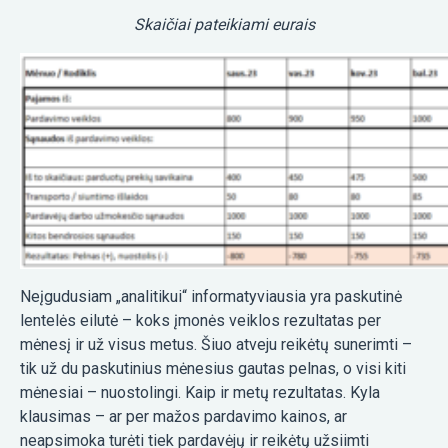
Skaičiai pateikiami eurais
Neįgudusiam „analitikui“ informatyviausia yra paskutinė
lentelės eilutė – koks įmonės veiklos rezultatas per
mėnesį ir už visus metus. Šiuo atveju reikėtų sunerimti –
tik už du paskutinius mėnesius gautas pelnas, o visi kiti
mėnesiai – nuostolingi. Kaip ir metų rezultatas. Kyla
klausimas – ar per mažos pardavimo kainos, ar
neapsimoka turėti tiek pardavėjų ir reikėtų užsiimti