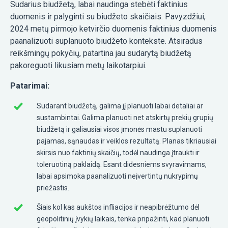
Sudarius biudžetą, labai naudinga stebėti faktinius
duomenis ir palyginti su biudžeto skaičiais. Pavyzdžiui,
2024 metų pirmojo ketvirčio duomenis faktinius duomenis
paanalizuoti suplanuoto biudžeto kontekste. Atsiradus
reikšmingų pokyčių, patartina jau sudarytą biudžetą
pakoreguoti likusiam metų laikotarpiui.
Patarimai:
Sudarant biudžetą, galima jį planuoti labai detaliai ar
sustambintai. Galima planuoti net atskirtų prekių grupių
biudžetą ir galiausiai visos įmonės mastu suplanuoti
pajamas, sąnaudas ir veiklos rezultatą. Planas tikriausiai
skirsis nuo faktinių skaičių, todėl naudinga įtraukti ir
toleruotiną paklaidą. Esant didesniems svyravimams,
labai apsimoka paanalizuoti neįvertintų nukrypimų
priežastis.
Šiais kol kas aukštos infliacijos ir neapibrėžtumo dėl
geopolitinių įvykių laikais, tenka pripažinti, kad planuoti