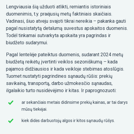
Lengviausia šią užduoti atlikti, remiantis istoriniais
duomenimis, t.y. praėjusių metų faktiniais skaičiais.
Vadinasi, šiuo atveju svajoti tikrai nereikia – pakanka gauti
pagal nusistatytą detalumą suvestus apskaitos duomenis.
Todėl tinkamai sutvarkyta apskaita yra pagrindas ir
biudžeto sudarymui.
Pagal lentelėje pateiktus duomenis, sudarant 2024 metų
biudžetą reikėtų įvertinti veiklos sezoniškumą – kada
pajamos didžiausios ir kada veikloje stebimas atoslūgis.
Tuomet nustatyti pagrindines sąnaudų rūšis: prekių
savikainą, transportą, darbo užmokesčio sąnaudas,
ilgalaikio turto nusidėvėjimo ir kitas. Ir paprognozuoti:
ar sekančiais metais didinsime prekių kainas, ar tai darys
mūsų tiekėjai.
kiek didės darbuotojų algos ir kitos sąnaudų rūšys.