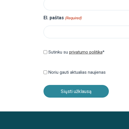
El. paštas
(Required)
Privatumo
politika
Sutinku su
privatumo politika
*
(Required)
Privatumo
politika
Noriu gauti aktualias naujienas