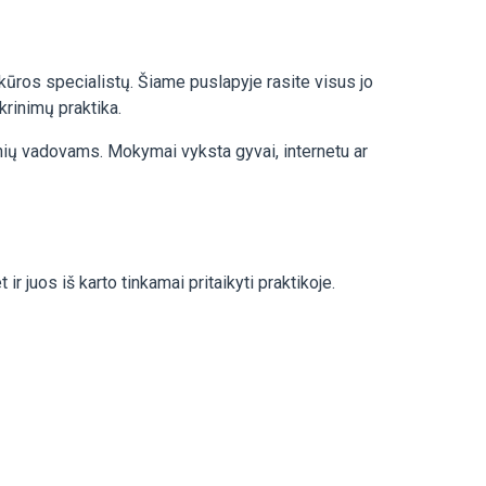
ėkūros specialistų. Šiame puslapyje rasite visus jo
rinimų praktika.
onių vadovams. Mokymai vyksta gyvai, internetu ar
r juos iš karto tinkamai pritaikyti praktikoje.