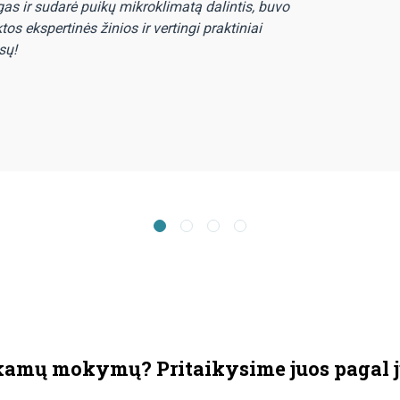
gas ir sudarė puikų mikroklimatą dalintis, buvo
s ekspertinės žinios ir vertingi praktiniai
sų!
kamų mokymų? Pritaikysime juos pagal j