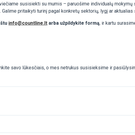
viečiame susisiekti su mumis – paruošime individualų mokymų s
 Galime pritaikyti turinį pagal konkretų sektorių, lygį ar aktualias 
aštu
info@countline.lt
arba užpildykite formą
, ir kartu surasi
kite savo lūkesčiais, o mes netrukus susisieksime ir pasiūly