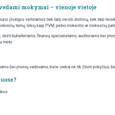
 vedami mokymai – vienoje vietoje
urio įžvalgos vertinamos tiek tarp verslo atstovų, tiek tarp teis
krečių temų, tokių kaip PVM, pelno mokestis ar mokesčių patik
, skirti buhalteriams, finansų specialistams, auditoriams bei įm
iu metu.
ms bei įmonių vadovams, kurie siekia ne tik žinoti pokyčius, bet i
uose?
tikos