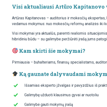
Visi aktualiausi Artūro Kapitanovo
Artūras Kapitanovas – auditorius ir mokesčių ekspertas, k
vedamus mokymus: nuo mokesčių reformų analizės iki kon
Visi mokymai yra aktualūs, paremti realiomis situacijomis
hibridiniu būdu – su galimybe peržiūrėti įrašą jums patog
Kam skirti šie mokymai?
Pirmiausia – buhalteriams, finansų specialistams, auditoria
Ką gaunate dalyvaudami mokym
Išsamias eksperto įžvalgas ir pavyzdžius iš prak
Galimybę užduoti klausimus gyvai ar nuotoliu
Galimybė gauti mokymų įrašą