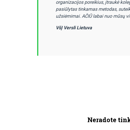
organizacijos poreikius, įtraukė kole
pasiūlytas tinkamas metodas, suteikto
užsiėmimai. AČIŪ labai nuo mūsų vi
VšĮ Versli Lietuva
Neradote tin