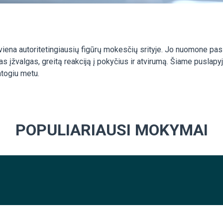
iena autoritetingiausių figūrų mokesčių srityje. Jo nuomone pasi
ias įžvalgas, greitą reakciją į pokyčius ir atvirumą. Šiame pusl
atogiu metu.
POPULIARIAUSI MOKYMAI