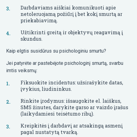
Darbdaviams aiškiai komunikuoti apie
netoleruojamą požiūrį į bet kokį smurtą ar
priekabiavimą.
Užtikrinti greitą ir objektyvų reagavimą į
skundus.
Kaip elgtis susidūrus su psichologiniu smurtu?
Jei patyrėte ar pastebėjote psichologinį smurtą, svarbu
imtis veiksmų:
Fiksuokite incidentus: užsirašykite datas,
įvykius, liudininkus.
Rinkite įrodymus: išsaugokite el. laiškus,
SMS žinutes, darykite garso ar vaizdo įrašus
(laikydamiesi teisėtumo ribų).
Kreipkitės į darbdavį ar atsakingą asmenį
pagal nustatytą tvarką.