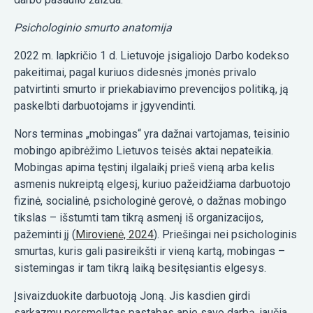
Psichologinio smurto anatomija
2022 m. lapkričio 1 d. Lietuvoje įsigaliojo Darbo kodekso
pakeitimai, pagal kuriuos didesnės įmonės privalo
patvirtinti smurto ir priekabiavimo prevencijos politiką, ją
paskelbti darbuotojams ir įgyvendinti.
Nors terminas „mobingas“ yra dažnai vartojamas, teisinio
mobingo apibrėžimo Lietuvos teisės aktai nepateikia.
Mobingas apima tęstinį ilgalaikį prieš vieną arba kelis
asmenis nukreiptą elgesį, kuriuo pažeidžiama darbuotojo
fizinė, socialinė, psichologinė gerovė, o dažnas mobingo
tikslas – išstumti tam tikrą asmenį iš organizacijos,
pažeminti jį (
Mirovienė, 2024
). Priešingai nei psichologinis
smurtas, kuris gali pasireikšti ir vieną kartą, mobingas –
sistemingas ir tam tikrą laiką besitęsiantis elgesys.
Įsivaizduokite darbuotoją Joną. Jis kasdien girdi
sarkazmu persmelktas pastabas apie savo darbą, jaučia