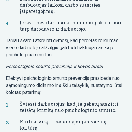
darbuotojas laikosi darbo sutarties
įsipareigojimų.
Įprasti nesutarimai ar nuomonių skirtumai
tarp darbdavio ir darbuotojo.
Tačiau svarbu atkreipti dėmesį, kad perdėtas reiklumas
vieno darbuotojo atžvilgiu gali būti traktuojamas kaip
psichologinis smurtas.
Psichologinio smurto prevencija ir kovos būdai
Efektyvi psichologinio smurto prevencija prasideda nuo
sąmoningumo didinimo ir aiškių taisyklių nustatymo. Štai
keletas patarimų:
Šviesti darbuotojus, kad jie gebėtų atskirti
teisėtą kritiką nuo psichologinio smurto.
Kurti atvirą ir pagarbią organizacinę
kultūrą.