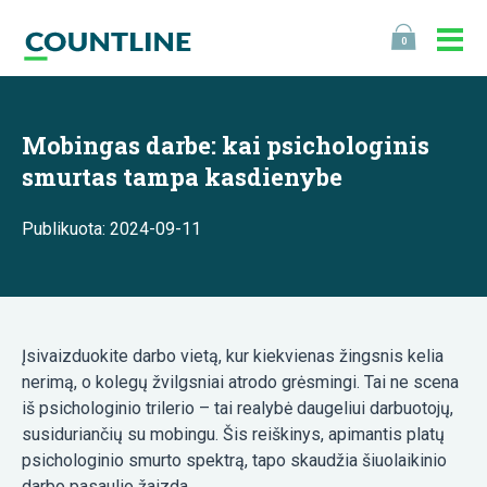
0
Mobingas darbe: kai psichologinis
smurtas tampa kasdienybe
Publikuota: 2024-09-11
Įsivaizduokite darbo vietą, kur kiekvienas žingsnis kelia
nerimą, o kolegų žvilgsniai atrodo grėsmingi. Tai ne scena
iš psichologinio trilerio – tai realybė daugeliui darbuotojų,
susiduriančių su mobingu. Šis reiškinys, apimantis platų
psichologinio smurto spektrą, tapo skaudžia šiuolaikinio
darbo pasaulio žaizda.