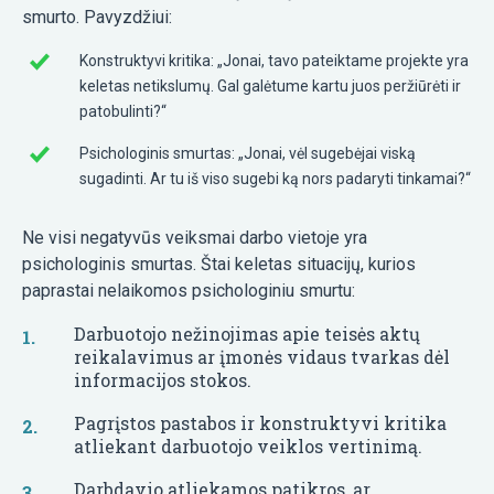
smurto. Pavyzdžiui:
Konstruktyvi kritika: „Jonai, tavo pateiktame projekte yra
keletas netikslumų. Gal galėtume kartu juos peržiūrėti ir
patobulinti?“
Psichologinis smurtas: „Jonai, vėl sugebėjai viską
sugadinti. Ar tu iš viso sugebi ką nors padaryti tinkamai?“
Ne visi negatyvūs veiksmai darbo vietoje yra
psichologinis smurtas. Štai keletas situacijų, kurios
paprastai nelaikomos psichologiniu smurtu:
Darbuotojo nežinojimas apie teisės aktų
reikalavimus ar įmonės vidaus tvarkas dėl
informacijos stokos.
Pagrįstos pastabos ir konstruktyvi kritika
atliekant darbuotojo veiklos vertinimą.
Darbdavio atliekamos patikros, ar