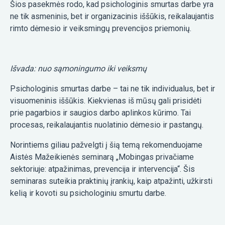
Šios pasekmės rodo, kad psichologinis smurtas darbe yra
ne tik asmeninis, bet ir organizacinis iššūkis, reikalaujantis
rimto dėmesio ir veiksmingų prevencijos priemonių.
Išvada: nuo sąmoningumo iki veiksmų
Psichologinis smurtas darbe – tai ne tik individualus, bet ir
visuomeninis iššūkis. Kiekvienas iš mūsų gali prisidėti
prie pagarbios ir saugios darbo aplinkos kūrimo. Tai
procesas, reikalaujantis nuolatinio dėmesio ir pastangų.
Norintiems giliau pažvelgti į šią temą rekomenduojame
Aistės Mažeikienės seminarą „Mobingas privačiame
sektoriuje: atpažinimas, prevencija ir intervencija“. Šis
seminaras suteikia praktinių įrankių, kaip atpažinti, užkirsti
kelią ir kovoti su psichologiniu smurtu darbe.