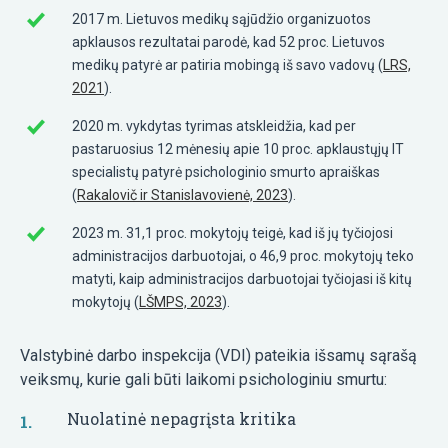
2017 m. Lietuvos medikų sąjūdžio organizuotos
apklausos rezultatai parodė, kad 52 proc. Lietuvos
medikų patyrė ar patiria mobingą iš savo vadovų (
LRS,
2021
).
2020 m. vykdytas tyrimas atskleidžia, kad per
pastaruosius 12 mėnesių apie 10 proc. apklaustųjų IT
specialistų patyrė psichologinio smurto apraiškas
(
Rakalovič ir Stanislavovienė, 2023
).
2023 m. 31,1 proc. mokytojų teigė, kad iš jų tyčiojosi
administracijos darbuotojai, o 46,9 proc. mokytojų teko
matyti, kaip administracijos darbuotojai tyčiojasi iš kitų
mokytojų (
LŠMPS, 2023
).
Valstybinė darbo inspekcija (VDI) pateikia išsamų sąrašą
veiksmų, kurie gali būti laikomi psichologiniu smurtu:
Nuolatinė nepagrįsta kritika