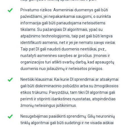
Privatumo rizikos: Asmeniniai duomenys gali būti
pažeidžiami, jei nepakankamai saugomi, o surinkta
informacija gali būti panaudojama neteisėtiems
tikslams. Su pažangiais DI algoritmais, ypač su
atpažinimo technologijomis, taip pat gali būti lengva
identifikuoti asmenis, net ir jei jie nemato savęs viešai.
Taip pat DI gali naudoti duomenis neetiškai, pvz.,
nustatyti asmenines savybes ar įpročius. Įmonės ir
organizacijos turi atlikti svarbų darbą, kad apsaugotų
duomenis nuo įsilaužimų ir neteisėtos prieigos.
Neetiški klausimai: Kai kurie DI sprendimai ar atsakymai
gali būti diskriminacinio pobūdžio arba su žmogiškosios
etikos trūkumu. Pavyzdžiui, tam tikri DI algoritmai gali
perimti ir stiprinti išankstines nuostatas, atspindinčias
žmonių neteisingus įsitikinimus.
Nesugebėjimas paaiškinti sprendimų: Gilių neuroninių
tinklų algoritmai gali būti sudėtingi ir ne visada aiškiai