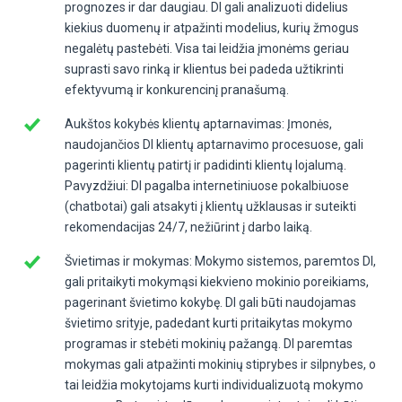
prognozes ir dar daugiau. DI gali analizuoti didelius
kiekius duomenų ir atpažinti modelius, kurių žmogus
negalėtų pastebėti. Visa tai leidžia įmonėms geriau
suprasti savo rinką ir klientus bei padeda užtikrinti
efektyvumą ir konkurencinį pranašumą.
Aukštos kokybės klientų aptarnavimas: Įmonės,
naudojančios DI klientų aptarnavimo procesuose, gali
pagerinti klientų patirtį ir padidinti klientų lojalumą.
Pavyzdžiui: DI pagalba internetiniuose pokalbiuose
(chatbotai) gali atsakyti į klientų užklausas ir suteikti
rekomendacijas 24/7, nežiūrint į darbo laiką.
Švietimas ir mokymas: Mokymo sistemos, paremtos DI,
gali pritaikyti mokymąsi kiekvieno mokinio poreikiams,
pagerinant švietimo kokybę. DI gali būti naudojamas
švietimo srityje, padedant kurti pritaikytas mokymo
programas ir stebėti mokinių pažangą. DI paremtas
mokymas gali atpažinti mokinių stiprybes ir silpnybes, o
tai leidžia mokytojams kurti individualizuotą mokymo