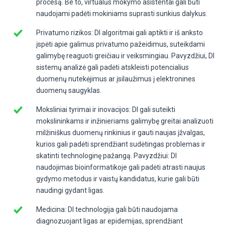
procesą. Be to, virtualūs mokymo asistentai gali būti
naudojami padėti mokiniams suprasti sunkius dalykus.
Privatumo rizikos: DI algoritmai gali aptikti ir iš anksto
įspėti apie galimus privatumo pažeidimus, suteikdami
galimybę reaguoti greičiau ir veiksmingiau. Pavyzdžiui, DI
sistemų analizė gali padėti atskleisti potencialius
duomenų nutekėjimus ar įsilaužimus į elektronines
duomenų saugyklas.
Moksliniai tyrimai ir inovacijos: DI gali suteikti
mokslininkams ir inžinieriams galimybę greitai analizuoti
milžiniškus duomenų rinkinius ir gauti naujas įžvalgas,
kurios gali padėti sprendžiant sudėtingas problemas ir
skatinti technologinę pažangą. Pavyzdžiui: DI
naudojimas bioinformatikoje gali padėti atrasti naujus
gydymo metodus ir vaistų kandidatus, kurie gali būti
naudingi gydant ligas.
Medicina: DI technologija gali būti naudojama
diagnozuojant ligas ar epidemijas, sprendžiant