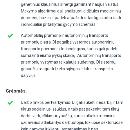
genetinius klausimus ir netgi gaminant naujus vaistus.
Mokymo algoritmai gali analizuoti didžiules medicininių
duomenų bazes ir padėti atpažinti retas ligas arba rasti
individualiai pritaikytas gydymo schemas.
Automobilių pramonė ir autonominių transporto
priemonių plėtra: DI pagalba vystomos autonominių
transporto priemonių technologijos, kurios gali padėti
sumažinti eismo įvykių skaičių. Autonominių transporto
priemonių vystymas reikalauja sudėtingų DI sistemų,
gebančių reaguoti į kelio sąlygas ir kitus transporto
dalyvius.
Grėsmės:
Darbo rinkos pertvarkymas: DI gali sukelti nedarbą ir tam
tikrus socialinius iššūkius, o taip pat pakenkti tam tikrų
darbo vietų išlikimui, ypač tų, kurias atlieka rutininius
uždavinius atliekantys darbuotojai, tokiuose sektoriuose
kaip gamyba ir klientų aptarnavimas ir pan.