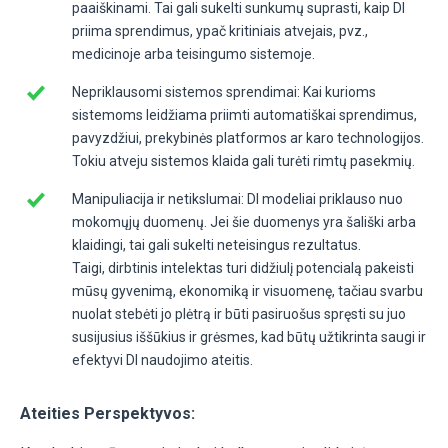
paaiškinami. Tai gali sukelti sunkumų suprasti, kaip DI
priima sprendimus, ypač kritiniais atvejais, pvz.,
medicinoje arba teisingumo sistemoje.
Nepriklausomi sistemos sprendimai: Kai kurioms
sistemoms leidžiama priimti automatiškai sprendimus,
pavyzdžiui, prekybinės platformos ar karo technologijos.
Tokiu atveju sistemos klaida gali turėti rimtų pasekmių.
Manipuliacija ir netikslumai: DI modeliai priklauso nuo
mokomųjų duomenų. Jei šie duomenys yra šališki arba
klaidingi, tai gali sukelti neteisingus rezultatus.
Taigi, dirbtinis intelektas turi didžiulį potencialą pakeisti
mūsų gyvenimą, ekonomiką ir visuomenę, tačiau svarbu
nuolat stebėti jo plėtrą ir būti pasiruošus spręsti su juo
susijusius iššūkius ir grėsmes, kad būtų užtikrinta saugi ir
efektyvi DI naudojimo ateitis.
Ateities Perspektyvos: