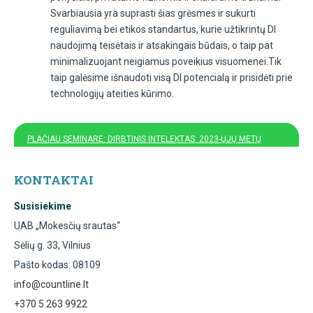
Svarbiausia yra suprasti šias grėsmes ir sukurti
reguliavimą bei etikos standartus, kurie užtikrintų DI
naudojimą teisėtais ir atsakingais būdais, o taip pat
minimalizuojant neigiamus poveikius visuomenei.Tik
taip galėsime išnaudoti visą DI potencialą ir prisidėti prie
technologijų ateities kūrimo.
PLAČIAU SEMINARE: DIRBTINIS INTELEKTAS: 2023-ŲJŲ METŲ
TENDENCIJOS IR 2024-ŲJŲ PERSPEKTYVOS
KONTAKTAI
Susisiekime
UAB „Mokesčių srautas“
Sėlių g. 33, Vilnius
Pašto kodas: 08109
info@countline.lt
+370 5 263 9922