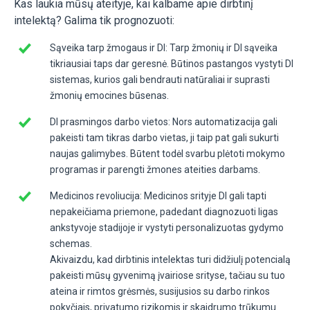
Kas laukia mūsų ateityje, kai kalbame apie dirbtinį
intelektą? Galima tik prognozuoti:
Sąveika tarp žmogaus ir DI: Tarp žmonių ir DI sąveika
tikriausiai taps dar geresnė. Būtinos pastangos vystyti DI
sistemas, kurios gali bendrauti natūraliai ir suprasti
žmonių emocines būsenas.
DI prasmingos darbo vietos: Nors automatizacija gali
pakeisti tam tikras darbo vietas, ji taip pat gali sukurti
naujas galimybes. Būtent todėl svarbu plėtoti mokymo
programas ir parengti žmones ateities darbams.
Medicinos revoliucija: Medicinos srityje DI gali tapti
nepakeičiama priemone, padedant diagnozuoti ligas
ankstyvoje stadijoje ir vystyti personalizuotas gydymo
schemas.
Akivaizdu, kad dirbtinis intelektas turi didžiulį potencialą
pakeisti mūsų gyvenimą įvairiose srityse, tačiau su tuo
ateina ir rimtos grėsmės, susijusios su darbo rinkos
pokyčiais, privatumo rizikomis ir skaidrumo trūkumu.