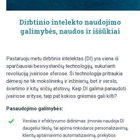
Dirbtinio intelekto naudojimo
galimybės, naudos ir iššūkiai
Pastaruoju metu dirbtinis intelektas (DI) yra viena iš
sparčiausiai besivystančių technologijų, sukurianti
revoliuciją įvairiose sferose. Ši technologija pritraukia
dėmesį ne tik mokslininkų ir inžinierių, bet ir verslo,
švietimo ir kitų sričių atstovų. Kaip DI galima panaudoti
įvairiose srityse, taip pat kokios grėsmės gali kilti?
Panaudojimo galimybės:
Verslas ir efektyvumo didinimas: Įmonės naudoja DI
daugeliui tikslų, tai apima rinkodaros personalizavimą,
klientų aptarnavimo automatizavimą, prekybos