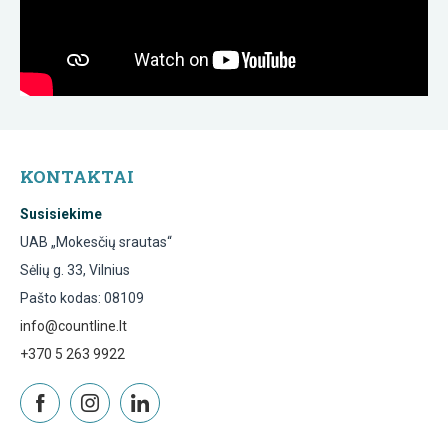
KONTAKTAI
Susisiekime
UAB „Mokesčių srautas“
Sėlių g. 33, Vilnius
Pašto kodas: 08109
info@countline.lt
+370 5 263 9922