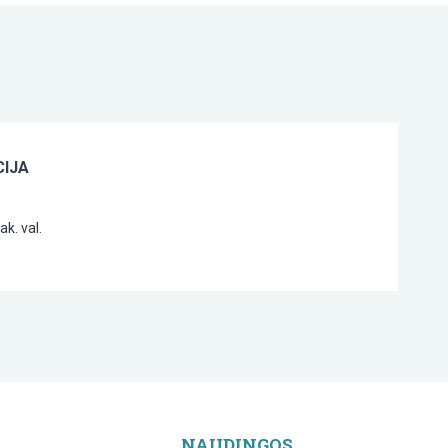
IJA
k. val.
NAUDINGOS