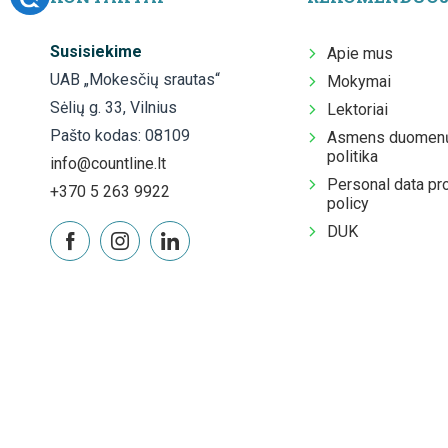
Susisiekime
Apie mus
UAB „Mokesčių srautas“
Mokymai
Sėlių g. 33, Vilnius
Lektoriai
Pašto kodas: 08109
Asmens duomenų
politika
info@countline.lt
Personal data pr
+370 5 263 9922
policy
DUK