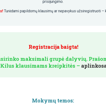
prisijungimo.
s!
Turėdami papildomų klausimų ar nepavykus užsiregistruoti – 
Registracija baigta!
usirinko maksimali grupė dalyvių. Praš
 Kilus klausimams kreipkitės –
aplinkos
Mokymų temos: