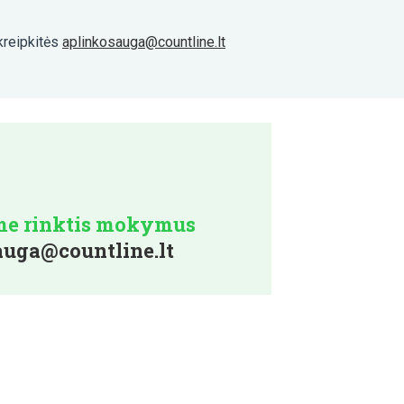
kreipkitės
aplinkosauga@countline.lt
ome rinktis mokymus
auga@countline.lt