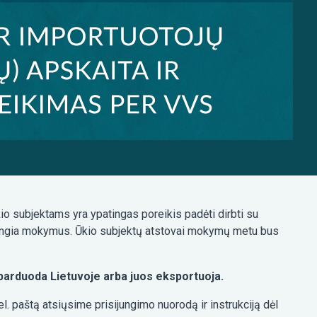
io subjektams yra ypatingas poreikis padėti dirbti su
 rengia mokymus. Ūkio subjektų atstovai mokymų metu bus
parduoda Lietuvoje arba juos eksportuoja.
 paštą atsiųsime prisijungimo nuorodą ir instrukciją dėl