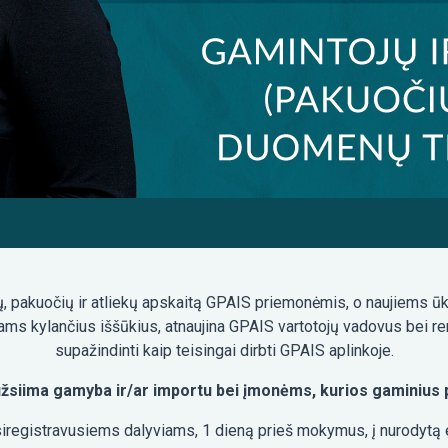
ų, pakuočių ir atliekų apskaitą GPAIS priemonėmis, o naujiems ūk
tams kylančius iššūkius, atnaujina GPAIS vartotojų vadovus bei
supažindinti kaip teisingai dirbti GPAIS aplinkoje.
žsiima gamyba ir/ar importu bei įmonėms, kurios gaminius 
gistravusiems dalyviams, 1 dieną prieš mokymus, į nurodytą el.