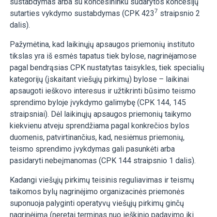
sustabdymas arba su koncesininku sudarytos koncesijų
7
sutarties vykdymo sustabdymas (CPK 423
straipsnio 2
dalis).
Pažymėtina, kad laikinųjų apsaugos priemonių instituto
tikslas yra iš esmės tapatus tiek bylose, nagrinėjamose
pagal bendrąsias CPK nustatytas taisykles, tiek specialių
kategorijų (įskaitant viešųjų pirkimų) bylose – laikinai
apsaugoti ieškovo interesus ir užtikrinti būsimo teismo
sprendimo byloje įvykdymo galimybę (CPK 144, 145
straipsniai). Dėl laikinųjų apsaugos priemonių taikymo
kiekvienu atveju sprendžiama pagal konkrečios bylos
duomenis, patvirtinančius, kad, nesiėmus priemonių,
teismo sprendimo įvykdymas gali pasunkėti arba
pasidaryti nebeįmanomas (CPK 144 straipsnio 1 dalis).
Kadangi viešųjų pirkimų teisinis reguliavimas ir teismų
taikomos bylų nagrinėjimo organizacinės priemonės
suponuoja palyginti operatyvų viešųjų pirkimų ginčų
nagrinėjimą (neretai terminas nuo ieškinio padavimo iki