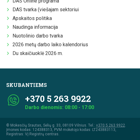
DAS Online programa
DAS tvarka (viešajam sektoriui
Apskaitos politika
Naudinga informacija
Nuotolinio darbo tvarka
2026 metų darbo laiko kalendorius
Du skaičiuoklė 2026 m.
SKUBANTIEMS
+370 5 263 9922
Darbo dienomis: 08:00 - 17:00
© Mokesčių Srautas, Sėlių g. 33, 08109 Vilnius. Tel.:
+370 5 263 9922
.
Įmonės kodas: 124388313, PVM mokėtojo kodas: LT243883113,
Registras: VĮ Registrų centras.