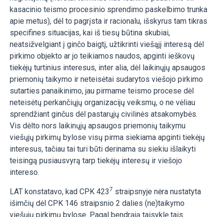
kasacinio teismo procesinio sprendimo paskelbimo trunka
apie metus), dėl to pagrįsta ir racionalu, išskyrus tam tikras
specifines situacijas, kai iš tiesų būtina skubiai,
neatsižvelgiant į ginčo baigtį, užtikrinti viešąjį interesą dėl
pirkimo objekto ar jo teikiamos naudos, apginti ieškovų
tiekėjų turtinius interesus, inter alia, dėl laikinųjų apsaugos
priemonių taikymo ir neteisėtai sudarytos viešojo pirkimo
sutarties panaikinimo, jau pirmame teismo procese dėl
neteisėtų perkančiųjų organizacijų veiksmų, o ne vėliau
sprendžiant ginčus dėl pastarųjų civilinės atsakomybės.
Vis dėlto nors laikinųjų apsaugos priemonių taikymu
viešųjų pirkimų bylose visų pirma siekiama apginti tiekėjų
interesus, tačiau tai turi būti derinama su siekiu išlaikyti
teisingą pusiausvyrą tarp tiekėjų interesų ir viešojo
intereso.
7
LAT konstatavo, kad CPK 423
straipsnyje nėra nustatyta
išimčių dėl CPK 146 straipsnio 2 dalies (ne)taikymo
viešųjų pirkimų bylose. Pagal bendrąją taisyklę tais