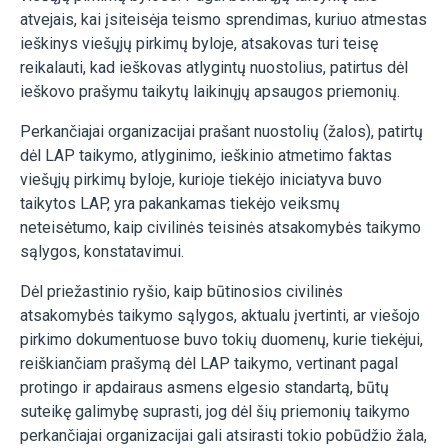
atvejais, kai įsiteisėja teismo sprendimas, kuriuo atmestas
ieškinys viešųjų pirkimų byloje, atsakovas turi teisę
reikalauti, kad ieškovas atlygintų nuostolius, patirtus dėl
ieškovo prašymu taikytų laikinųjų apsaugos priemonių.
Perkančiajai organizacijai prašant nuostolių (žalos), patirtų
dėl LAP taikymo, atlyginimo, ieškinio atmetimo faktas
viešųjų pirkimų byloje, kurioje tiekėjo iniciatyva buvo
taikytos LAP, yra pakankamas tiekėjo veiksmų
neteisėtumo, kaip civilinės teisinės atsakomybės taikymo
sąlygos, konstatavimui.
Dėl priežastinio ryšio, kaip būtinosios civilinės
atsakomybės taikymo sąlygos, aktualu įvertinti, ar viešojo
pirkimo dokumentuose buvo tokių duomenų, kurie tiekėjui,
reiškiančiam prašymą dėl LAP taikymo, vertinant pagal
protingo ir apdairaus asmens elgesio standartą, būtų
suteikę galimybę suprasti, jog dėl šių priemonių taikymo
perkančiajai organizacijai gali atsirasti tokio pobūdžio žala,