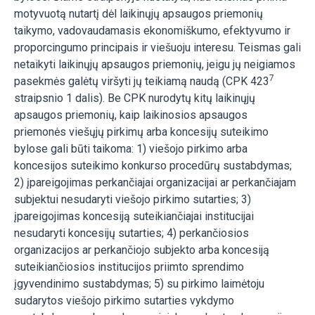
motyvuotą nutartį dėl laikinųjų apsaugos priemonių
taikymo, vadovaudamasis ekonomiškumo, efektyvumo ir
proporcingumo principais ir viešuoju interesu. Teismas gali
netaikyti laikinųjų apsaugos priemonių, jeigu jų neigiamos
7
pasekmės galėtų viršyti jų teikiamą naudą (CPK 423
straipsnio 1 dalis). Be CPK nurodytų kitų laikinųjų
apsaugos priemonių, kaip laikinosios apsaugos
priemonės viešųjų pirkimų arba koncesijų suteikimo
bylose gali būti taikoma: 1) viešojo pirkimo arba
koncesijos suteikimo konkurso procedūrų sustabdymas;
2) įpareigojimas perkančiajai organizacijai ar perkančiajam
subjektui nesudaryti viešojo pirkimo sutarties; 3)
įpareigojimas koncesiją suteikiančiajai institucijai
nesudaryti koncesijų sutarties; 4) perkančiosios
organizacijos ar perkančiojo subjekto arba koncesiją
suteikiančiosios institucijos priimto sprendimo
įgyvendinimo sustabdymas; 5) su pirkimo laimėtoju
sudarytos viešojo pirkimo sutarties vykdymo