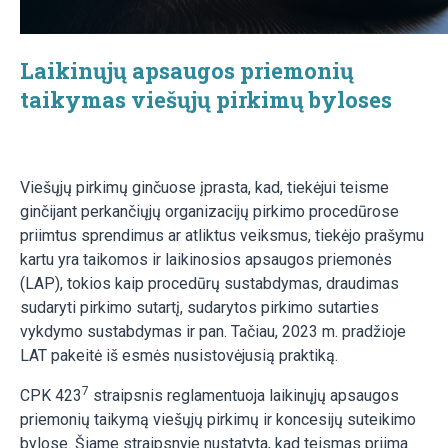
Laikinųjų apsaugos priemonių
taikymas viešųjų pirkimų byloses
Viešųjų pirkimų ginčuose įprasta, kad, tiekėjui teisme
ginčijant perkančiųjų organizacijų pirkimo procedūrose
priimtus sprendimus ar atliktus veiksmus, tiekėjo prašymu
kartu yra taikomos ir laikinosios apsaugos priemonės
(LAP), tokios kaip procedūrų sustabdymas, draudimas
sudaryti pirkimo sutartį, sudarytos pirkimo sutarties
vykdymo sustabdymas ir pan. Tačiau, 2023 m. pradžioje
LAT pakeitė iš esmės nusistovėjusią praktiką.
7
CPK 423
straipsnis reglamentuoja laikinųjų apsaugos
priemonių taikymą viešųjų pirkimų ir koncesijų suteikimo
bylose. Šiame straipsnyje nustatyta, kad teismas priima