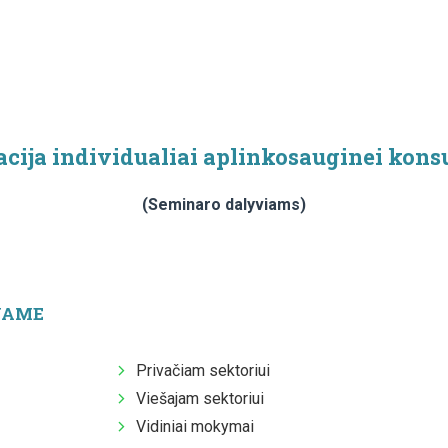
acija individualiai aplinkosauginei konsu
(Seminaro dalyviams)
JAME
Privačiam sektoriui
Viešajam sektoriui
Vidiniai mokymai