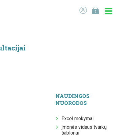
0
ltacijai
NAUDINGOS
NUORODOS
Excel mokymai
Įmonės vidaus tvarkų
šablonai