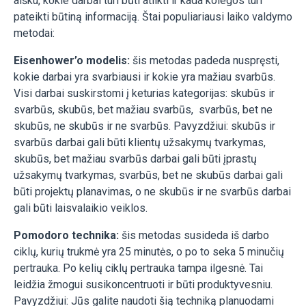
aišku, kokie darbai turi būti atlikti ir kada kolegos turi
pateikti būtiną informaciją. Štai populiariausi laiko valdymo
metodai:
Eisenhower’o modelis:
šis metodas padeda nuspręsti,
kokie darbai yra svarbiausi ir kokie yra mažiau svarbūs.
Visi darbai suskirstomi į keturias kategorijas: skubūs ir
svarbūs, skubūs, bet mažiau svarbūs, svarbūs, bet ne
skubūs, ne skubūs ir ne svarbūs. Pavyzdžiui: skubūs ir
svarbūs darbai gali būti klientų užsakymų tvarkymas,
skubūs, bet mažiau svarbūs darbai gali būti įprastų
užsakymų tvarkymas, svarbūs, bet ne skubūs darbai gali
būti projektų planavimas, o ne skubūs ir ne svarbūs darbai
gali būti laisvalaikio veiklos.
Pomodoro technika:
šis metodas susideda iš darbo
ciklų, kurių trukmė yra 25 minutės, o po to seka 5 minučių
pertrauka. Po kelių ciklų pertrauka tampa ilgesnė. Tai
leidžia žmogui susikoncentruoti ir būti produktyvesniu.
Pavyzdžiui: Jūs galite naudoti šią techniką planuodami