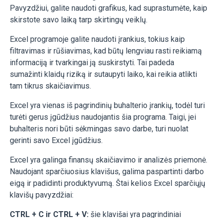
Pavyzdžiui, galite naudoti grafikus, kad suprastumėte, kaip
skirstote savo laiką tarp skirtingų veiklų.
Excel programoje galite naudoti įrankius, tokius kaip
filtravimas ir rūšiavimas, kad būtų lengviau rasti reikiamą
informaciją ir tvarkingai ją suskirstyti. Tai padeda
sumažinti klaidų riziką ir sutaupyti laiko, kai reikia atlikti
tam tikrus skaičiavimus.
Excel yra vienas iš pagrindinių buhalterio įrankių, todėl turi
turėti gerus įgūdžius naudojantis šia programa. Taigi, jei
buhalteris nori būti sėkmingas savo darbe, turi nuolat
gerinti savo Excel įgūdžius.
Excel yra galinga finansų skaičiavimo ir analizės priemonė.
Naudojant sparčiuosius klavišus, galima paspartinti darbo
eigą ir padidinti produktyvumą. Štai kelios Excel sparčiųjų
klavišų pavyzdžiai:
CTRL + C ir CTRL + V:
šie klavišai yra pagrindiniai