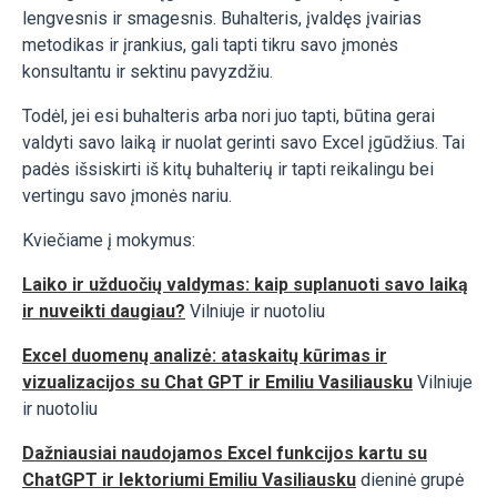
lengvesnis ir smagesnis. Buhalteris, įvaldęs įvairias
metodikas ir įrankius, gali tapti tikru savo įmonės
konsultantu ir sektinu pavyzdžiu.
Todėl, jei esi buhalteris arba nori juo tapti, būtina gerai
valdyti savo laiką ir nuolat gerinti savo Excel įgūdžius. Tai
padės išsiskirti iš kitų buhalterių ir tapti reikalingu bei
vertingu savo įmonės nariu.
Kviečiame į mokymus:
Laiko ir užduočių valdymas: kaip suplanuoti savo laiką
ir nuveikti daugiau?
Vilniuje ir nuotoliu
Excel duomenų analizė: ataskaitų kūrimas ir
vizualizacijos su Chat GPT ir Emiliu Vasiliausku
Vilniuje
ir nuotoliu
Dažniausiai naudojamos Excel funkcijos kartu su
ChatGPT ir lektoriumi Emiliu Vasiliausku
dieninė grupė