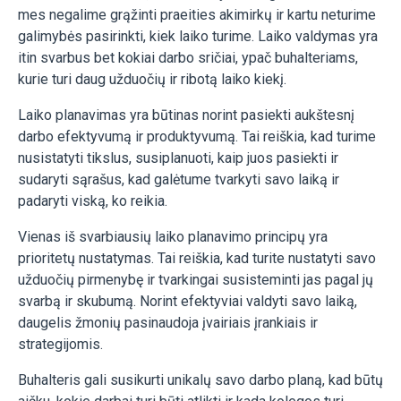
mes negalime grąžinti praeities akimirkų ir kartu neturime
galimybės pasirinkti, kiek laiko turime. Laiko valdymas yra
itin svarbus bet kokiai darbo sričiai, ypač buhalteriams,
kurie turi daug užduočių ir ribotą laiko kiekį.
Laiko planavimas yra būtinas norint pasiekti aukštesnį
darbo efektyvumą ir produktyvumą. Tai reiškia, kad turime
nusistatyti tikslus, susiplanuoti, kaip juos pasiekti ir
sudaryti sąrašus, kad galėtume tvarkyti savo laiką ir
padaryti viską, ko reikia.
Vienas iš svarbiausių laiko planavimo principų yra
prioritetų nustatymas. Tai reiškia, kad turite nustatyti savo
užduočių pirmenybę ir tvarkingai susisteminti jas pagal jų
svarbą ir skubumą. Norint efektyviai valdyti savo laiką,
daugelis žmonių pasinaudoja įvairiais įrankiais ir
strategijomis.
Buhalteris gali susikurti unikalų savo darbo planą, kad būtų