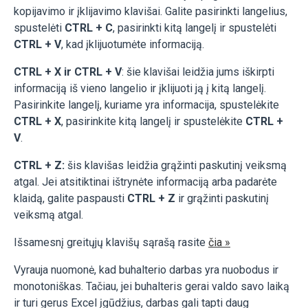
kopijavimo ir įklijavimo klavišai. Galite pasirinkti langelius,
spustelėti
CTRL + C
, pasirinkti kitą langelį ir spustelėti
CTRL + V
, kad įklijuotumėte informaciją.
CTRL + X ir CTRL + V
: šie klavišai leidžia jums iškirpti
informaciją iš vieno langelio ir įklijuoti ją į kitą langelį.
Pasirinkite langelį, kuriame yra informacija, spustelėkite
CTRL + X
, pasirinkite kitą langelį ir spustelėkite
CTRL +
V
.
CTRL + Z:
šis klavišas leidžia grąžinti paskutinį veiksmą
atgal. Jei atsitiktinai ištrynėte informaciją arba padarėte
klaidą, galite paspausti
CTRL + Z
ir grąžinti paskutinį
veiksmą atgal.
Išsamesnį greitųjų klavišų sąrašą rasite
čia »
Vyrauja nuomonė, kad buhalterio darbas yra nuobodus ir
monotoniškas. Tačiau, jei buhalteris gerai valdo savo laiką
ir turi gerus Excel įgūdžius, darbas gali tapti daug