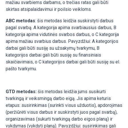
mažiau svarbiems darbams, o trečias ratas gali būti
skirtas atsipalaidavimui ir poilsio veikloms.
ABC metodas
: šis metodas leidžia suskirstyti darbus
pagal svarbą. A kategorija apima svarbiausius darbus, B
kategorija apima vidutinės svarbos darbus, o C kategorija
apima mažiau svarbius darbus. Pavyzdžiui: A kategorijos
darbai gali būti susiję su užsakymų tvarkymu, B
kategorijos darbai gali būti susiję su finansiniais
skaičiavimais, o C kategorijos darbai gali būti susiję su el.
pašto tvarkymu.
GTD metodas:
šis metodas leidžia jums susikurti
tvarkingą ir veiksmingą darbo eigą. Jis apima keturis
etapus: susirinkimas (surinkti visus užduotis), apdorojimas
(peržiūrėti visus darbus ir suskirstyti juos pagal svarbą),
organizavimas (sukurti tvarkingą darbo eigos planą) ir
vykdymas (vykdyti planą). Pavyzdžiui: susirinkimas gali