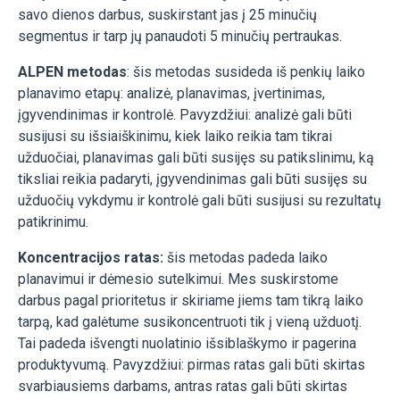
savo dienos darbus, suskirstant jas į 25 minučių
segmentus ir tarp jų panaudoti 5 minučių pertraukas.
ALPEN metodas
: šis metodas susideda iš penkių laiko
planavimo etapų: analizė, planavimas, įvertinimas,
įgyvendinimas ir kontrolė. Pavyzdžiui: analizė gali būti
susijusi su išsiaiškinimu, kiek laiko reikia tam tikrai
užduočiai, planavimas gali būti susijęs su patikslinimu, ką
tiksliai reikia padaryti, įgyvendinimas gali būti susijęs su
užduočių vykdymu ir kontrolė gali būti susijusi su rezultatų
patikrinimu.
Koncentracijos ratas:
šis metodas padeda laiko
planavimui ir dėmesio sutelkimui. Mes suskirstome
darbus pagal prioritetus ir skiriame jiems tam tikrą laiko
tarpą, kad galėtume susikoncentruoti tik į vieną užduotį.
Tai padeda išvengti nuolatinio išsiblaškymo ir pagerina
produktyvumą. Pavyzdžiui: pirmas ratas gali būti skirtas
svarbiausiems darbams, antras ratas gali būti skirtas