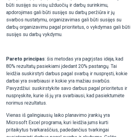
būti susijęs su visų užduočių ir darbų surinkimu,
apdorojimas gali būti susijęs su darbų peržiūra ir jų
svarbos nustatymu, organizavimas gali būti susijęs su
darbų organizavimu pagal prioritetus, o vykdymas gali būti
susijęs su darbų vykdymu.
Pareto principas
: šis metodas yra pagrįstas idėja, kad
80% rezultatų pasiekiami įdedant 20% pastangų. Tai
leidžia suskirstyti darbus pagal svarbą ir nuspręsti, kokie
darbai yra svarbiausi ir kokie yra mažiau svarbūs.
Pavyzdžiui: suskirstykite savo darbus pagal prioritetus ir
nuspręskite, kurie iš jų yra svarbiausi, kad pasiektumėte
norimus rezultatus.
Vienas iš galingiausių laiko planavimo įrankių yra
Microsoft Excel programa, kuri leidžia jums kurti
pritaikytus tvarkaraščius, padedančius tvarkingai