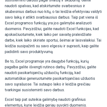
susisteminti darbus pagal svarbą ir skubumą. Galite
naudoti spalvas, kad atskirtumėte svarbesnius ir
skubesnius darbus nuo kitų, o tai leidžia efektyviau valdyti
savo laiką ir atlikti svarbiausius darbus. Taip pat viena iš
Excel programos funkcijų yra jos galimybė analizuoti
duomenis. Pavyzdžiui, galite naudoti Excel funkcijas, kad
apskaičiuotumėte, kiek laiko per savaitę praleidžiate
darbe, kiek laiko skiriate sportui, šeimai ar laisvalaikiui. Tai
leidžia susipažinti su savo elgesiu ir suprasti, kaip galite
padidinti savo produktyvumą.
Be to, Excel programoje yra daugybė funkcijų, kurių
pagalba galite išvengti rutinos darbų. Pavyzdžiui, galite
naudoti pasikartojančių užduočių funkciją, kad
automatiškai generuotumėte pasikartojančias užduotis
savo sąrašuose. Tai sutaupo laiko ir leidžia greičiau
tvarkingai susisteminti savo darbus.
Excel taip pat suteikia galimybę naudoti grafinius
elementus, kurie leidžia geriau suvokti duomenis.