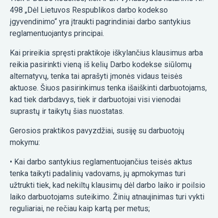
498 „Dėl Lietuvos Respublikos darbo kodekso
įgyvendinimo“ yra įtraukti pagrindiniai darbo santykius
reglamentuojantys principai.
Kai prireikia spręsti praktikoje iškylančius klausimus arba
reikia pasirinkti vieną iš kelių Darbo kodekse siūlomų
alternatyvų, tenka tai aprašyti įmonės vidaus teisės
aktuose. Šiuos pasirinkimus tenka išaiškinti darbuotojams,
kad tiek darbdavys, tiek ir darbuotojai visi vienodai
suprastų ir taikytų šias nuostatas.
Gerosios praktikos pavyzdžiai, susiję su darbuotojų
mokymu:
• Kai darbo santykius reglamentuojančius teisės aktus
tenka taikyti padalinių vadovams, jų apmokymas turi
užtrukti tiek, kad nekiltų klausimų dėl darbo laiko ir poilsio
laiko darbuotojams suteikimo. Žinių atnaujinimas turi vykti
reguliariai, ne rečiau kaip kartą per metus;