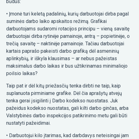
būdus:
• Įmonė turi keletą padalinių, kurių darbuotojai dirba pagal
suminės darbo laiko apskaitos režimą. Grafikai
darbuotojams sudaromi rotacijos principu – vieną savaitę
darbuotojai dirba rytinėje pamainoje, antrą – popietinėje, o
trečią savaitę – naktinėje pamainoje. Tačiau darbuotojai
kartais paprašo pakeisti darbo grafiką dėl asmeninių
aplinkybių, ir iškyla klausimas – ar nebus pažeistas
maksimalus darbo laikas ir bus užtikrinamas minimaliojo
poilsio laikas?
Taip pat ir dėl kitų priežasčių tenka dirbti ne taip, kaip
suplanuota pirminiame grafike. Dėl čia aprašytų atvejų
tenka gerai įsigilinti į Darbo kodekso nuostatas. Juk
pažeidus kodekso nuostatas, gali kilti darbo ginčas, arba
Valstybinės darbo inspekcijos patikrinimo metu gali būti
nustatyti pažeidimai.
• Darbuotojui kilo įtarimas, kad darbdavys neteisingai jam