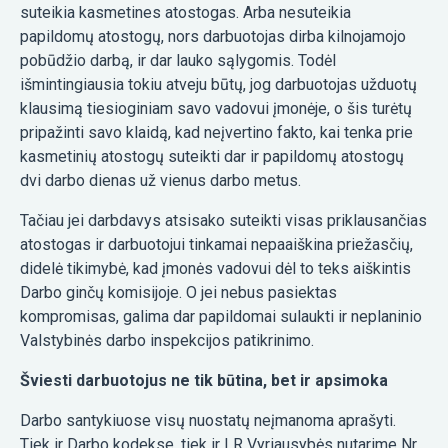
suteikia kasmetines atostogas. Arba nesuteikia
papildomų atostogų, nors darbuotojas dirba kilnojamojo
pobūdžio darbą, ir dar lauko sąlygomis. Todėl
išmintingiausia tokiu atveju būtų, jog darbuotojas užduotų
klausimą tiesioginiam savo vadovui įmonėje, o šis turėtų
pripažinti savo klaidą, kad neįvertino fakto, kai tenka prie
kasmetinių atostogų suteikti dar ir papildomų atostogų
dvi darbo dienas už vienus darbo metus.
Tačiau jei darbdavys atsisako suteikti visas priklausančias
atostogas ir darbuotojui tinkamai nepaaiškina priežasčių,
didelė tikimybė, kad įmonės vadovui dėl to teks aiškintis
Darbo ginčų komisijoje. O jei nebus pasiektas
kompromisas, galima dar papildomai sulaukti ir neplaninio
Valstybinės darbo inspekcijos patikrinimo.
Šviesti darbuotojus ne tik būtina, bet ir apsimoka
Darbo santykiuose visų nuostatų neįmanoma aprašyti.
Tiek ir Darbo kodekse, tiek ir LR Vyriausybės nutarime Nr.