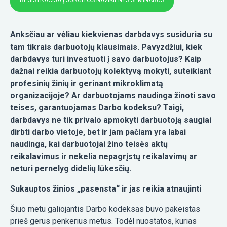
REGISTRACIJA Į JURGITOS NAVIKIENĖS SEMINARUS
Anksčiau ar vėliau kiekvienas darbdavys susiduria su
tam tikrais darbuotojų klausimais. Pavyzdžiui, kiek
darbdavys turi investuoti į savo darbuotojus? Kaip
dažnai reikia darbuotojų kolektyvą mokyti, suteikiant
profesinių žinių ir gerinant mikroklimatą
organizacijoje? Ar darbuotojams naudinga žinoti savo
teises, garantuojamas Darbo kodeksu? Taigi,
darbdavys ne tik privalo apmokyti darbuotoją saugiai
dirbti darbo vietoje, bet ir jam pačiam yra labai
naudinga, kai darbuotojai žino teisės aktų
reikalavimus ir nekelia nepagrįstų reikalavimų ar
neturi pernelyg didelių lūkesčių.
Sukauptos žinios „pasensta“ ir jas reikia atnaujinti
Šiuo metu galiojantis Darbo kodeksas buvo pakeistas
prieš gerus penkerius metus. Todėl nuostatos, kurias