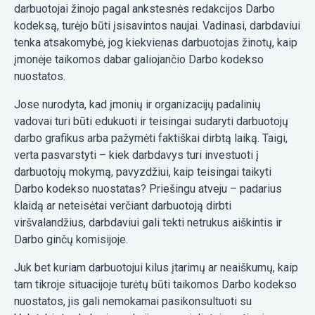
darbuotojai žinojo pagal ankstesnės redakcijos Darbo
kodeksą, turėjo būti įsisavintos naujai. Vadinasi, darbdaviui
tenka atsakomybė, jog kiekvienas darbuotojas žinotų, kaip
įmonėje taikomos dabar galiojančio Darbo kodekso
nuostatos.
Jose nurodyta, kad įmonių ir organizacijų padalinių
vadovai turi būti edukuoti ir teisingai sudaryti darbuotojų
darbo grafikus arba pažymėti faktiškai dirbtą laiką. Taigi,
verta pasvarstyti – kiek darbdavys turi investuoti į
darbuotojų mokymą, pavyzdžiui, kaip teisingai taikyti
Darbo kodekso nuostatas? Priešingu atveju – padarius
klaidą ar neteisėtai verčiant darbuotoją dirbti
viršvalandžius, darbdaviui gali tekti netrukus aiškintis ir
Darbo ginčų komisijoje.
Juk bet kuriam darbuotojui kilus įtarimų ar neaiškumų, kaip
tam tikroje situacijoje turėtų būti taikomos Darbo kodekso
nuostatos, jis gali nemokamai pasikonsultuoti su