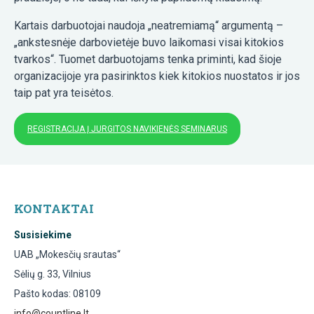
Kartais darbuotojai naudoja „neatremiamą“ argumentą –
„ankstesnėje darbovietėje buvo laikomasi visai kitokios
tvarkos“. Tuomet darbuotojams tenka priminti, kad šioje
organizacijoje yra pasirinktos kiek kitokios nuostatos ir jos
taip pat yra teisėtos.
REGISTRACIJA Į JURGITOS NAVIKIENĖS SEMINARUS
KONTAKTAI
Susisiekime
UAB „Mokesčių srautas“
Sėlių g. 33, Vilnius
Pašto kodas: 08109
info@countline.lt