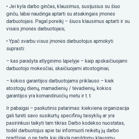
• Jei kyla darbo ginčas, klausimus, susijusius su šiuo
ginču, labai naudinga aptarti su atsakingais įmonės
darbuotojais. Pagal poreikį – šiuos klausimus aptarti ir su
visais įmonės darbuotojais;
• Ypač svarbu visus įmonės darbuotojus apmokyti
suprasti:
– kas parašyta atlyginimo lapelyje – kaip apskaičiuojami
darbuotojo mokesčiai, skaičiuojami atostoginiai;
– kokios garantijos darbuotojams priklauso – kiek
atostogų dienų, mamadienių / tėvadienių, kokios
garantijos yra komandiruočių metu ir t. t.
Ir pabaigai – paskutinis patarimas: kiekviena organizacija
gali turėti savo susikurtų specifinių taisyklių ar yra
pasirinkusi taikyti tam tikras Darbo kodekso nuostatas,
todėl darbuotojus apie tai informuoti reikėtų jų darbo
pradžioje, o ne tada, kai iškyla papildomų klausimų.