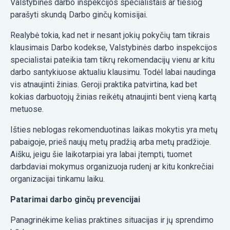
Valstybinės darbo inspekcijos specialistais ar tiesiog
parašyti skundą Darbo ginčų komisijai.
Realybė tokia, kad net ir nesant jokių pokyčių tam tikrais
klausimais Darbo kodekse, Valstybinės darbo inspekcijos
specialistai pateikia tam tikrų rekomendacijų vienu ar kitu
darbo santykiuose aktualiu klausimu. Todėl labai naudinga
vis atnaujinti žinias. Geroji praktika patvirtina, kad bet
kokias darbuotojų žinias reikėtų atnaujinti bent vieną kartą
metuose.
Išties neblogas rekomenduotinas laikas mokytis yra metų
pabaigoje, prieš naujų metų pradžią arba metų pradžioje.
Aišku, jeigu šie laikotarpiai yra labai įtempti, tuomet
darbdaviai mokymus organizuoja rudenį ar kitu konkrečiai
organizacijai tinkamu laiku.
Patarimai darbo ginčų prevencijai
Panagrinėkime kelias praktines situacijas ir jų sprendimo