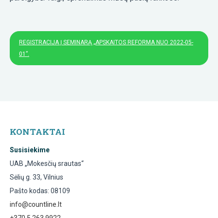
REGISTRACIJA Į SEMINARĄ „APSKAITOS REFORMA NUO 2022-05-
01”.
KONTAKTAI
Susisiekime
UAB „Mokesčių srautas“
Sėlių g. 33, Vilnius
Pašto kodas: 08109
info@countline.lt