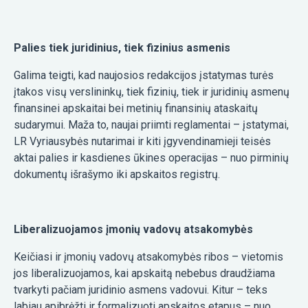
Palies tiek juridinius, tiek fizinius asmenis
Galima teigti, kad naujosios redakcijos įstatymas turės
įtakos visų verslininkų, tiek fizinių, tiek ir juridinių asmenų
finansinei apskaitai bei metinių finansinių ataskaitų
sudarymui. Maža to, naujai priimti reglamentai – įstatymai,
LR Vyriausybės nutarimai ir kiti įgyvendinamieji teisės
aktai palies ir kasdienes ūkines operacijas – nuo pirminių
dokumentų išrašymo iki apskaitos registrų.
Liberalizuojamos įmonių vadovų atsakomybės
Keičiasi ir įmonių vadovų atsakomybės ribos – vietomis
jos liberalizuojamos, kai apskaitą nebebus draudžiama
tvarkyti pačiam juridinio asmens vadovui. Kitur – teks
labiau apibrėžti ir formalizuoti apskaitos etapus – nuo