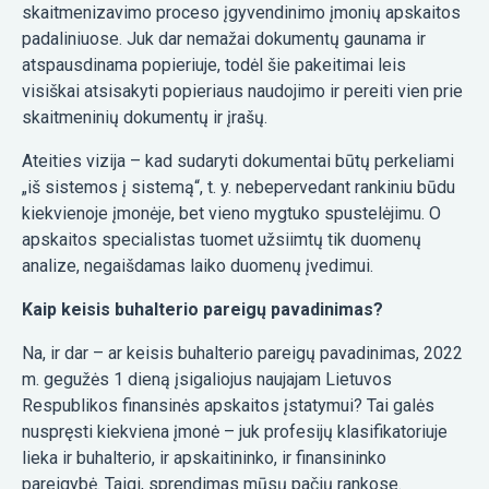
skaitmenizavimo proceso įgyvendinimo įmonių apskaitos
padaliniuose. Juk dar nemažai dokumentų gaunama ir
atspausdinama popieriuje, todėl šie pakeitimai leis
visiškai atsisakyti popieriaus naudojimo ir pereiti vien prie
skaitmeninių dokumentų ir įrašų.
Ateities vizija – kad sudaryti dokumentai būtų perkeliami
„iš sistemos į sistemą“, t. y. nebepervedant rankiniu būdu
kiekvienoje įmonėje, bet vieno mygtuko spustelėjimu. O
apskaitos specialistas tuomet užsiimtų tik duomenų
analize, negaišdamas laiko duomenų įvedimui.
Kaip keisis buhalterio pareigų pavadinimas?
Na, ir dar – ar keisis buhalterio pareigų pavadinimas, 2022
m. gegužės 1 dieną įsigaliojus naujajam Lietuvos
Respublikos finansinės apskaitos įstatymui? Tai galės
nuspręsti kiekviena įmonė – juk profesijų klasifikatoriuje
lieka ir buhalterio, ir apskaitininko, ir finansininko
pareigybė. Taigi, sprendimas mūsų pačių rankose.