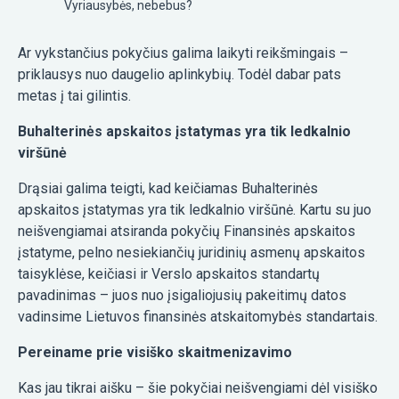
Vyriausybės, nebebus?
Ar vykstančius pokyčius galima laikyti reikšmingais –
priklausys nuo daugelio aplinkybių. Todėl dabar pats
metas į tai gilintis.
Buhalterinės apskaitos įstatymas yra tik ledkalnio
viršūnė
Drąsiai galima teigti, kad keičiamas Buhalterinės
apskaitos įstatymas yra tik ledkalnio viršūnė. Kartu su juo
neišvengiamai atsiranda pokyčių Finansinės apskaitos
įstatyme, pelno nesiekiančių juridinių asmenų apskaitos
taisyklėse, keičiasi ir Verslo apskaitos standartų
pavadinimas – juos nuo įsigaliojusių pakeitimų datos
vadinsime Lietuvos finansinės atskaitomybės standartais.
Pereiname prie visiško skaitmenizavimo
Kas jau tikrai aišku – šie pokyčiai neišvengiami dėl visiško