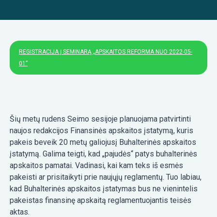
REGISTRACIJA Į SEMINARĄ „APSKAITOS REFORMA NUO 2022-05-
01”
Šių metų rudens Seimo sesijoje planuojama patvirtinti
naujos redakcijos Finansinės apskaitos įstatymą, kuris
pakeis beveik 20 metų galiojusį Buhalterinės apskaitos
įstatymą. Galima teigti, kad „pajudės“ patys buhalterinės
apskaitos pamatai. Vadinasi, kai kam teks iš esmės
pakeisti ar prisitaikyti prie naujųjų reglamentų. Tuo labiau,
kad Buhalterinės apskaitos įstatymas bus ne vienintelis
pakeistas finansinę apskaitą reglamentuojantis teisės
aktas.