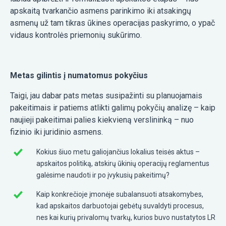
apskaitą tvarkančio asmens parinkimo iki atsakingų
asmenų už tam tikras ūkines operacijas paskyrimo, o ypač
vidaus kontrolės priemonių sukūrimo.
Metas gilintis į numatomus pokyčius
Taigi, jau dabar pats metas susipažinti su planuojamais
pakeitimais ir patiems atlikti galimų pokyčių analizę – kaip
naujieji pakeitimai palies kiekvieną verslininką – nuo
fizinio iki juridinio asmens.
Kokius šiuo metu galiojančius lokalius teisės aktus –
apskaitos politiką, atskirų ūkinių operacijų reglamentus
galėsime naudoti ir po įvykusių pakeitimų?
Kaip konkrečioje įmonėje subalansuoti atsakomybes,
kad apskaitos darbuotojai gebėtų suvaldyti procesus,
nes kai kurių privalomų tvarkų, kurios buvo nustatytos LR