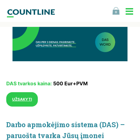
0
DAS tvarkos kaina:
500 Eur+PVM
UŽSAKYTI
Darbo apmokėjimo sistema (DAS) –
paruošta tvarka Jūsų įmonei