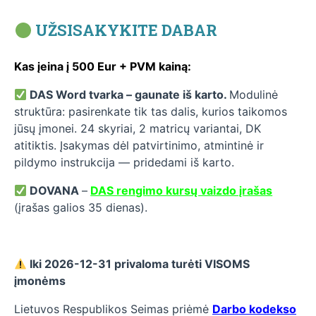
UŽSISAKYKITE DABAR
Kas įeina į 500 Eur + PVM kainą:
DAS Word tvarka – gaunate iš karto.
M
odulinė
struktūra: pasirenkate tik tas dalis, kurios taikomos
jūsų įmonei. 24 skyriai, 2 matricų variantai, DK
atitiktis.
Įsakymas dėl patvirtinimo, atmintinė ir
pildymo instrukcija — pridedami iš karto.
DOVANA
–
DAS rengimo kursų vaizdo įrašas
(įrašas galios 35 dienas).
Iki 2026-12-31 privaloma turėti VISOMS
įmonėms
Lietuvos Respublikos Seimas priėmė
Darbo kodekso