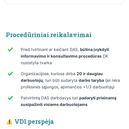
(BDAR). Konfidencialumo pažeidimų pasekmės.
Įsigaliojimo, keitimo ir informavimo tvarka — kad
BDAR
Duomenų apsauga
sistema veiktų nuo pirmos dienos. Susijusių
dokumentų sąrašas, peržiūros periodiškumas ir
atsakingų asmenų įgaliojimai.
Procedūriniai reikalavimai
Prieš tvirtinant ar keičiant DAS,
būtina įvykdyti
informavimo ir konsultavimo procedūras
DK
nustatyta tvarka
Organizacijose, kuriose dirba
20 ir daugiau
darbuotojų
, turi būti sudaryta
darbo taryba
(jei nėra
profesinės sąjungos, apimančios >1/3 darbuotojų)
Patvirtintą DAS darbdavys turi
padaryti prieinamą
susipažinti visiems darbuotojams
VDI perspėja