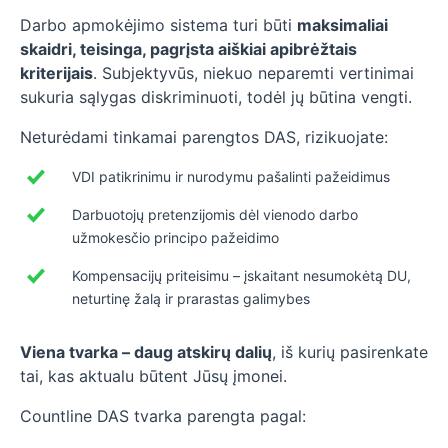
Darbo apmokėjimo sistema turi būti
maksimaliai
skaidri, teisinga, pagrįsta aiškiai apibrėžtais
kriterijais
. Subjektyvūs, niekuo neparemti vertinimai
sukuria sąlygas diskriminuoti, todėl jų būtina vengti.
Neturėdami tinkamai parengtos DAS, rizikuojate:
VDI patikrinimu ir nurodymu pašalinti pažeidimus
Darbuotojų pretenzijomis dėl vienodo darbo
užmokesčio principo pažeidimo
Kompensacijų priteisimu – įskaitant nesumokėtą DU,
neturtinę žalą ir prarastas galimybes
Viena tvarka – daug atskirų dalių
, iš kurių pasirenkate
tai, kas aktualu būtent Jūsų įmonei.
Countline DAS tvarka parengta pagal: