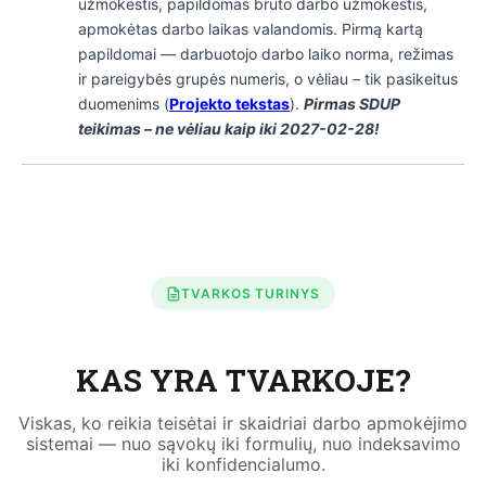
užmokestis, papildomas bruto darbo užmokestis,
apmokėtas darbo laikas valandomis. Pirmą kartą
papildomai — darbuotojo darbo laiko norma, režimas
ir pareigybės grupės numeris, o vėliau – tik pasikeitus
duomenims (
Projekto tekstas
).
Pirmas SDUP
teikimas – ne vėliau kaip iki 2027-02-28!
TVARKOS TURINYS
KAS YRA TVARKOJE?
Viskas, ko reikia teisėtai ir skaidriai darbo apmokėjimo
sistemai — nuo sąvokų iki formulių, nuo indeksavimo
iki konfidencialumo.