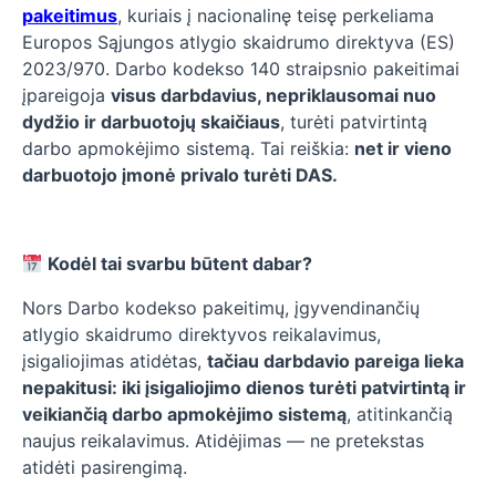
pakeitimus
, kuriais į nacionalinę teisę perkeliama
Europos Sąjungos atlygio skaidrumo direktyva (ES)
2023/970. Darbo kodekso 140 straipsnio pakeitimai
įpareigoja
visus darbdavius, nepriklausomai nuo
dydžio ir darbuotojų skaičiaus
, turėti patvirtintą
darbo apmokėjimo sistemą. Tai reiškia:
net ir vieno
darbuotojo įmonė privalo turėti DAS.
Kodėl tai svarbu būtent dabar?
Nors Darbo kodekso pakeitimų, įgyvendinančių
atlygio skaidrumo direktyvos reikalavimus,
įsigaliojimas atidėtas,
tačiau darbdavio pareiga lieka
nepakitusi: iki įsigaliojimo dienos turėti patvirtintą ir
veikiančią darbo apmokėjimo sistemą
, atitinkančią
naujus reikalavimus. Atidėjimas — ne pretekstas
atidėti pasirengimą.