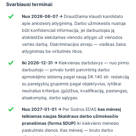
Svarbiausi terminai:
Nuo 2026-06-07 →
Draudžiama klausti kandidato
apie ankstesnį atlyginimą. Darbo užmokestis nustoja
būti konfidenciali informacija, jei darbuotojas ją
atskleidžia siekdamas vienodo atlygio už vienodos
vertės darbą. Diskriminacijos atveju — visiškas žalos
atlyginimas be viršutinės ribos.
Iki 2026-12-31 →
Kiekvienas darbdavys — nuo pirmo
darbuotojo — privalo turėti patvirtintą darbo
apmokėjimo sistemą pagal naują DK 140 str. redakciją
su pareigybių grupėmis pagal objektyvius, lytiškai
neutralius kriterijus: įgūdžius, kvalifikaciją, pastangas,
atsakomybę, darbo sąlygas.
Nuo 2027-01-01 →
Per Sodros EDAS
kas mėnesį
teikiamas naujas Skaidraus darbo užmokesčio
pranešimas (forma SDUP)
iki kiekvieno mėnesio
paskutinės dienos. Kas mėnesį — bruto darbo