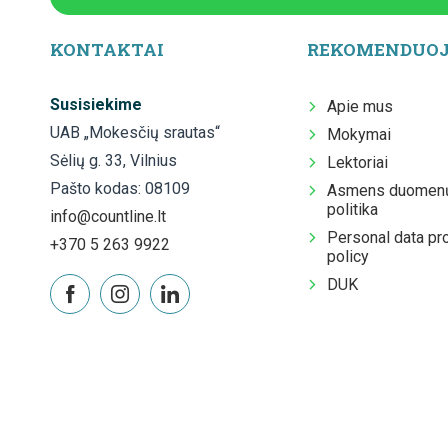
KONTAKTAI
REKOMENDUO
Susisiekime
Apie mus
UAB „Mokesčių srautas“
Mokymai
Sėlių g. 33, Vilnius
Lektoriai
Pašto kodas: 08109
Asmens duomenų
politika
info@countline.lt
Personal data pr
+370 5 263 9922
policy
DUK