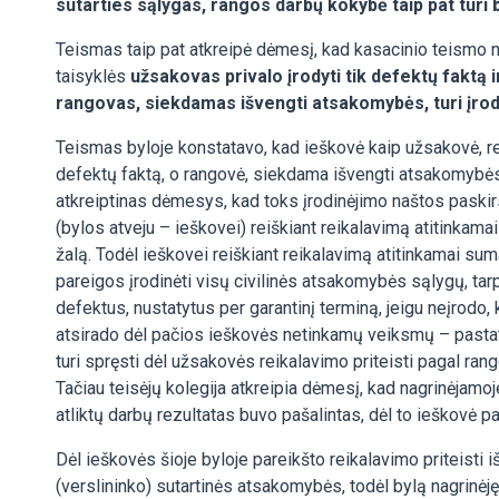
sutarties sąlygas, rangos darbų kokybė taip pat turi b
Teismas taip pat atkreipė dėmesį, kad kasacinio teismo 
taisyklės
užsakovas privalo įrodyti tik defektų faktą i
rangovas, siekdamas išvengti atsakomybės, turi įrody
Teismas byloje konstatavo, kad ieškovė kaip užsakovė, rei
defektų faktą, o rangovė, siekdama išvengti atsakomybės, 
atkreiptinas dėmesys, kad toks įrodinėjimo naštos paskir
(bylos atveju – ieškovei) reiškiant reikalavimą atitinkama
žalą. Todėl ieškovei reiškiant reikalavimą atitinkamai su
pareigos įrodinėti visų civilinės atsakomybės sąlygų, tar
defektus, nustatytus per garantinį terminą, jeigu neįrodo, 
atsirado dėl pačios ieškovės netinkamų veiksmų – pastat
turi spręsti dėl užsakovės reikalavimo priteisti pagal ran
Tačiau teisėjų kolegija atkreipia dėmesį, kad nagrinėjamoj
atliktų darbų rezultatas buvo pašalintas, dėl to ieškovė pa
Dėl ieškovės šioje byloje pareikšto reikalavimo priteisti
(verslininko) sutartinės atsakomybės, todėl bylą nagrinėj