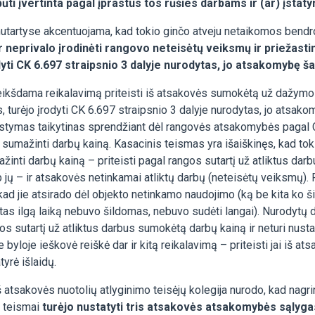
ūti įvertinta pagal įprastus tos rūšies darbams ir (ar) įstaty
nutartyse akcentuojama, kad tokio ginčo atveju netaikomos bend
r neprivalo įrodinėti rangovo neteisėtų veiksmų ir priežastin
ti CK 6.697 straipsnio 3 dalyje nurodytas, jo atsakomybę ša
kšdama reikalavimą priteisti iš atsakovės sumokėtą už dažymo dar
turėjo įrodyti CK 6.697 straipsnio 3 dalyje nurodytas, jo atsako
stymas taikytinas sprendžiant dėl rangovės atsakomybės pagal CK
i sumažinti darbų kainą. Kasacinis teismas yra išaiškinęs, kad tok
mažinti darbų kainą – priteisti pagal rangos sutartį už atliktus 
p jų – ir atsakovės netinkamai atliktų darbų (neteisėtų veiksmų).
kad jie atsirado dėl objekto netinkamo naudojimo (ką be kita ko ši
as ilgą laiką nebuvo šildomas, nebuvo sudėti langai). Nurodytų 
gos sutartį už atliktus darbus sumokėtą darbų kainą ir neturi nust
e byloje ieškovė reiškė dar ir kitą reikalavimą – priteisti jai iš
tyrė išlaidų.
 iš atsakovės nuotolių atlyginimo teisėjų kolegija nurodo, kad na
ę teismai
turėjo nustatyti tris atsakovės atsakomybės sąlygas: