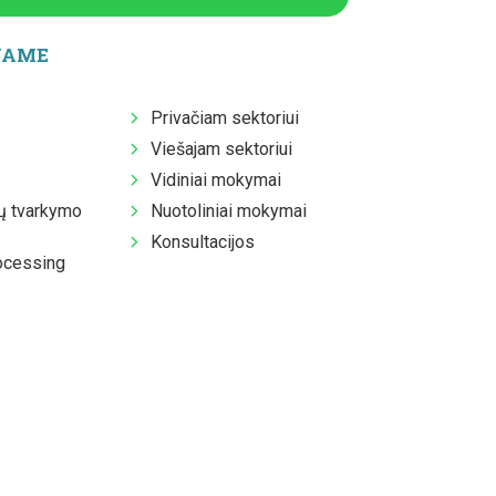
JAME
Privačiam sektoriui
Viešajam sektoriui
Vidiniai mokymai
 tvarkymo
Nuotoliniai mokymai
Konsultacijos
ocessing