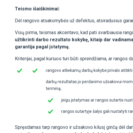
Teismo išaiškinimai:
Dėl rangovo atsakomybės už defektus, atsiradusius garanti
Visų pirma, teismas akcentavo, kad pati svarbiausia rangovo
užtikrinti darbo rezultato kokybę, kitaip dar vadinama
garantija pagal įstatymą.
Kriterijai, pagal kuriuos turi būti sprendžiama, ar rangos d
rangovo atliekamų darbų kokybė privalo atitikti
darbų rezultatas jo perdavimo užsakovui momentu
terminą;
jeigu įstatymas ar rangos sutartis nust
rangos sutartyje šalys gali nustatyti ra
Spręsdamas tarp rangovo ir užsakovo kilusį ginčą dėl d