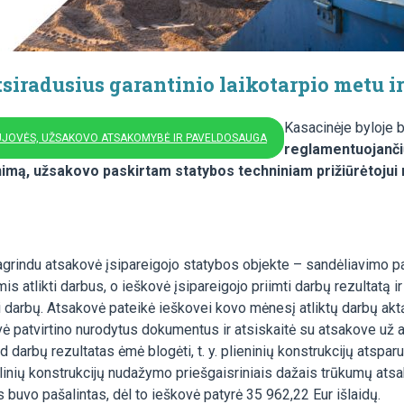
siradusius garantinio laikotarpio metu 
Kasacinėje byloje
AUJOVĖS, UŽSAKOVO ATSAKOMYBĖ IR PAVELDOSAUGA
reglamentuojanči
imą, užsakovo paskirtam statybos techniniam prižiūrėtojui n
pagrindu atsakovė įsipareigojo statybos objekte – sandėliavimo 
atlikti darbus, o ieškovė įsipareigojo priimti darbų rezultatą ir 
ti darbų. Atsakovė pateikė ieškovei kovo mėnesį atliktų darbų ak
ė patvirtino nurodytus dokumentus ir atsiskaitė su atsakove už 
 darbų rezultatas ėmė blogėti, t. y. plieninių konstrukcijų atspa
linių konstrukcijų nudažymo priešgaisriniais dažais trūkumų atsa
 buvo pašalintas, dėl to ieškovė patyrė 35 962,22 Eur išlaidų.