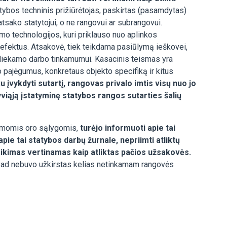
tybos techninis prižiūrėtojas, paskirtas (pasamdytas)
atsako statytojui, o ne rangovui ar subrangovui.
imo technologijos, kuri priklauso nuo aplinkos
defektus. Atsakovė, tiek teikdama pasiūlymą ieškovei,
 atliekamo darbo tinkamumui. Kasacinis teismas yra
vo pajėgumus, konkretaus objekto specifiką ir kitus
u įvykdyti sutartį, rangovas privalo imtis visų nuo jo
tyviąją įstatyminę statybos rangos sutarties šalių
kamomis oro sąlygomis,
turėjo informuoti apie tai
ie tai statybos darbų žurnale, nepriimti atliktų
eikimas vertinamas kaip atliktas pačios užsakovės.
, kad nebuvo užkirstas kelias netinkamam rangovės