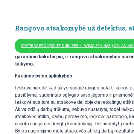
Rangovo atsakomybė už defektus, at
STATYBOS PROCESO TEISINIO REGULIAVIMO SEMINARŲ CIKLAS: N
garantiniu laikotarpiu, ir rangovo atsakomybės mažin
taikymo.
Faktinės bylos aplinkybės
Ieškovė nurodė, kad šalys sudarė rangos sutartį, kurios 
pasiūlymą, suderintas sąlygas savo jėgomis ir priemonėmis 
Ieškovė susitarė su atsakove dėl objekte reikalingų atlik
Akivaizdžių darbų trūkumų nebuvo nustatyta, todėl ieškov
atsakovės atliktų darbų perdavimo, ieškovė pastebėjo, kad
nukrito nuo jomis dengtų konstrukcijų. Dėl nustatytų meta
Bylos nagrinėjimo metu atsakovės atliktų darbų rezultatas