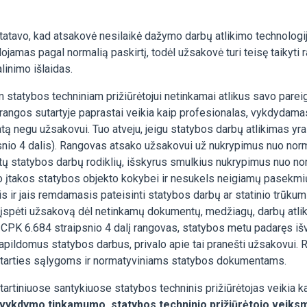
avo, kad atsakovė nesilaikė dažymo darbų atlikimo technologijos i
jamas pagal normalią paskirtį, todėl užsakovė turi teisę taikyti 
linimo išlaidas.
tatybos techniniam prižiūrėtojui netinkamai atlikus savo parei
rangos sutartyje paprastai veikia kaip profesionalas, vykdydama
 negu užsakovui. Tuo atveju, jeigu statybos darbų atlikimas yra 
nio 4 dalis). Rangovas atsako užsakovui už nukrypimus nuo norma
tų statybos darbų rodiklių, išskyrus smulkius nukrypimus nuo n
jo įtakos statybos objekto kokybei ir nesukels neigiamų pasekmių
 ir jais remdamasis pateisinti statybos darbų ar statinio trūkum
įspėti užsakovą dėl netinkamų dokumentų, medžiagų, darbų atlik
 CPK 6.684 straipsnio 4 dalį rangovas, statybos metu padaręs iš
 papildomus statybos darbus, privalo apie tai pranešti užsakovui
 sutarties sąlygoms ir normatyviniams statybos dokumentams.
tartiniuose santykiuose statybos techninis prižiūrėtojas veikia 
 vykdymo tinkamumo, statybos techninio prižiūrėtojo veiksmai