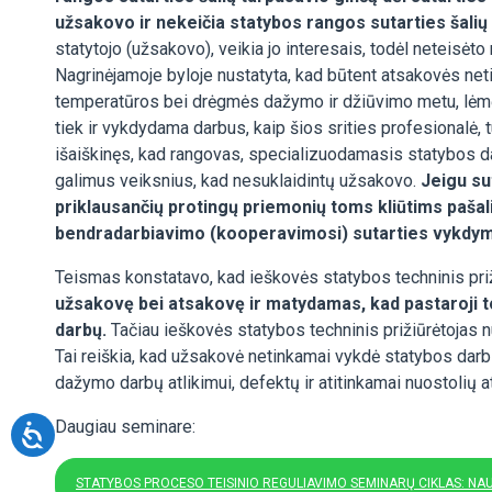
užsakovo ir nekeičia statybos rangos sutarties šalių s
statytojo (užsakovo), veikia jo interesais, todėl neteisėto
Nagrinėjamoje byloje nustatyta, kad būtent atsakovės netin
temperatūros bei drėgmės dažymo ir džiūvimo metu, lėmė 
tiek ir vykdydama darbus, kaip šios srities profesionalė,
išaiškinęs, kad rangovas, specializuodamasis statybos darb
galimus veiksnius, kad nesuklaidintų užsakovo.
Jeigu sut
priklausančių protingų priemonių toms kliūtims pašalin
bendradarbiavimo (kooperavimosi) sutarties vykdy
Teismas konstatavo, kad ieškovės statybos techninis pri
užsakovę bei atsakovę ir matydamas, kad pastaroji tol
darbų.
Tačiau ieškovės statybos techninis prižiūrėtojas n
Tai reiškia, kad užsakovė netinkamai vykdė statybos darb
dažymo darbų atlikimui, defektų ir atitinkamai nuostolių a
Daugiau seminare:
STATYBOS PROCESO TEISINIO REGULIAVIMO SEMINARŲ CIKLAS: N