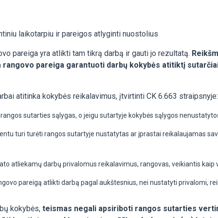
niu laikotarpiu ir pareigos atlyginti nuostolius
 pareiga yra atlikti tam tikrą darbą ir gauti jo rezultatą.
Reikšmi
 rangovo pareiga garantuoti darbų kokybės atitiktį sutarčiai
arbai atitinka kokybės reikalavimus, įtvirtinti CK 6.663 straipsnyje:
 rangos sutarties sąlygas, o jeigu sutartyje kokybės sąlygos nenustatyto
 turi turėti rangos sutartyje nustatytas ar įprastai reikalaujamas savyb
ato atliekamų darbų privalomus reikalavimus, rangovas, veikiantis kaip ver
ngovo pareigą atlikti darbą pagal aukštesnius, nei nustatyti privalomi, re
arbų kokybės,
teismas negali apsiriboti rangos sutarties vertin