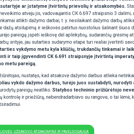
utartyje ar įstatyme įtvirtintų prievolių ir atsakomybės.
Sta
 neveikimo atveju jis, vadovaujantis CK 6.697 straipsnio 3 dalimi, 
kamai atlikti dažymo darbai, t. y. nesilaikant dažymo darbų atlik
dažų atsilupimą ir ieškovės patirtus nuostolius šalinant šiuos 
 turėjo pareigą įspėti ieškovę dėl aplinkybių, sudarančių grėsmę
ų srityje, jau sutarties sudarymo etape turi realiai įvertinti sa
arties vykdymo metu kyla kliūčių, trukdančių tinkamai ir laik
ti ir taip įgyvendinti CK 6.691 straipsnyje įtvirtintą impera
mo metu pareigą.
žiūrėtojas, nustatęs, kad atsakovė dažymo darbus atlieka netin
iau vykdo dažymo darbus, turėjo juos sustabdyti, nurodyti ap
urodytų pareigų neatliko.
Statybos techninio prižiūrėtojo nev
ų kontrolę ir priežiūrą, nebendradarbiavo su rangove, o tai lėmė
tsiradimui.
AUJOVĖS, UŽSAKOVO ATSAKOMYBĖ IR PAVELDOSAUGA