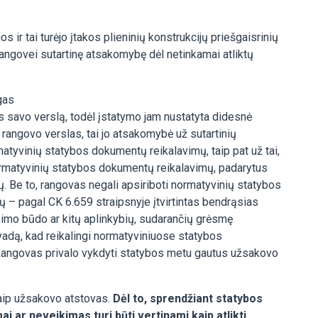
r tai turėjo įtakos plieninių konstrukcijų priešgaisrinių
rangovei sutartinę atsakomybę dėl netinkamai atliktų
gas
s savo verslą, todėl įstatymo jam nustatyta didesnė
rangovo verslas, tai jo atsakomybė už sutartinių
tyvinių statybos dokumentų reikalavimų, taip pat už tai,
ormatyvinių statybos dokumentų reikalavimų, padarytus
. Be to, rangovas negali apsiriboti normatyvinių statybos
ų – pagal CK 6.659 straipsnyje įtvirtintas bendrąsias
imo būdo ar kitų aplinkybių, sudarančių grėsmę
vadą, kad reikalingi normatyviniuose statybos
. Rangovas privalo vykdyti statybos metu gautus užsakovo
kaip užsakovo atstovas.
Dėl to, sprendžiant statybos
 ar neveikimas turi būti vertinami kaip atlikti