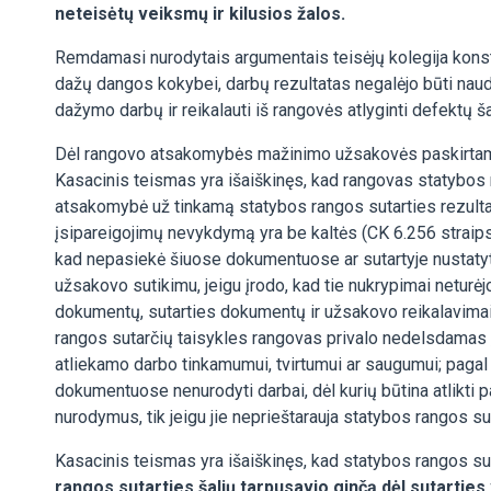
neteisėtų veiksmų ir kilusios žalos.
Remdamasi nurodytais argumentais teisėjų kolegija konstat
dažų dangos kokybei, darbų rezultatas negalėjo būti naudo
dažymo darbų ir reikalauti iš rangovės atlyginti defektų ša
Dėl rangovo atsakomybės mažinimo užsakovės paskirtam s
Kasacinis teismas yra išaiškinęs, kad rangovas statybos 
atsakomybė už tinkamą statybos rangos sutarties rezultatą
įsipareigojimų nevykdymą yra be kaltės (CK 6.256 straips
kad nepasiekė šiuose dokumentuose ar sutartyje nustaty
užsakovo sutikimu, jeigu įrodo, kad tie nukrypimai neturė
dokumentų, sutarties dokumentų ir užsakovo reikalavimais
rangos sutarčių taisykles rangovas privalo nedelsdamas 
atliekamo darbo tinkamumui, tvirtumui ar saugumui; pagal
dokumentuose nenurodyti darbai, dėl kurių būtina atlikti
nurodymus, tik jeigu jie neprieštarauja statybos rangos
Kasacinis teismas yra išaiškinęs, kad statybos rangos su
rangos sutarties šalių tarpusavio ginčą dėl sutarties