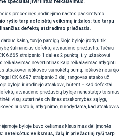
me specialiai įtvirtintus reikalavimus.
rosios procesinės įrodinėjimo naštos paskirstymo
io ryšio tarp neteisėtų veiksmų ir žalos; tuo tarpu
linančias defektų atsiradimo priežastis.
bus kainą, turėjo pareigą šioje byloje įrodyti tik
mybę šalinančias defektų atsiradimo priežastis. Tačiau
 6.665 straipsnio 1 dalies 2 punktą, t. y. užsakovui
s reikalavimas nevertintinas kaip reikalavimas atlyginti
darbus atsakovei ieškovės sumokėtą sumą, ieškovė neturėjo
 Pagal CK 6.697 straipsnio 3 dalį rangovas atsako už
oje byloje ir įrodinėjo atsakovė, būtent – kad defektai
defektų atsiradimo priežasčių byloje nenustatęs teismas
atinėti visų sutartinės civilinės atsakomybės sąlygų.
 atsakovės nuostolių atlyginimo, nurodydama, kad atsakovės
grinėjamoje byloje buvo keliamas klausimas dėl įmonės
 neteisėtus veiksmus, žalą ir priežastinį ryšį tarp