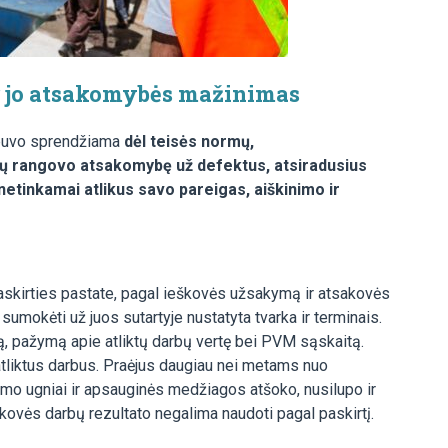
ir jo atsakomybės mažinimas
 buvo sprendžiama
dėl teisės normų,
ų rangovo atsakomybę už defektus, atsiradusius
etinkamai atlikus savo pareigas, aiškinimo ir
paskirties pastate, pagal ieškovės užsakymą ir atsakovės
sumokėti už juos sutartyje nustatyta tvarka ir terminais.
tą, pažymą apie atliktų darbų vertę bei PVM sąskaitą.
atliktus darbus. Praėjus daugiau nei metams nuo
rumo ugniai ir apsauginės medžiagos atšoko, nusilupo ir
kovės darbų rezultato negalima naudoti pagal paskirtį.