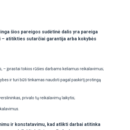
nga šios pareigos sudėtinė dalis yra pareiga
 – atitikties sutarčiai garantija arba kokybės
s, – įprastai tokios rūšies darbams keliamus reikalavimus;
es ir turi būti tinkamas naudoti pagal paskirtį protingą
slininkas, privalo tų reikalavimų laikytis;
ikalavimus.
imu ir konstatavimu, kad atlikti darbai atitinka