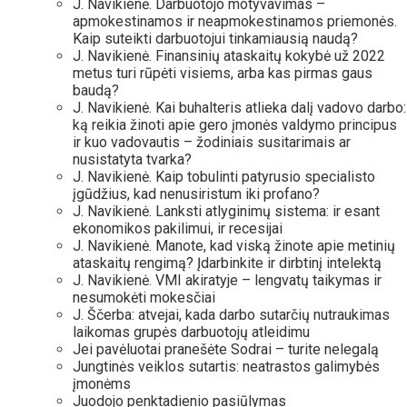
J. Navikienė. Darbuotojo motyvavimas –
apmokestinamos ir neapmokestinamos priemonės.
Kaip suteikti darbuotojui tinkamiausią naudą?
J. Navikienė. Finansinių ataskaitų kokybė už 2022
metus turi rūpėti visiems, arba kas pirmas gaus
baudą?
J. Navikienė. Kai buhalteris atlieka dalį vadovo darbo:
ką reikia žinoti apie gero įmonės valdymo principus
ir kuo vadovautis – žodiniais susitarimais ar
nusistatyta tvarka?
J. Navikienė. Kaip tobulinti patyrusio specialisto
įgūdžius, kad nenusiristum iki profano?
J. Navikienė. Lanksti atlyginimų sistema: ir esant
ekonomikos pakilimui, ir recesijai
J. Navikienė. Manote, kad viską žinote apie metinių
ataskaitų rengimą? Įdarbinkite ir dirbtinį intelektą
J. Navikienė. VMI akiratyje – lengvatų taikymas ir
nesumokėti mokesčiai
J. Ščerba: atvejai, kada darbo sutarčių nutraukimas
laikomas grupės darbuotojų atleidimu
Jei pavėluotai pranešėte Sodrai – turite nelegalą
Jungtinės veiklos sutartis: neatrastos galimybės
įmonėms
Juodojo penktadienio pasiūlymas