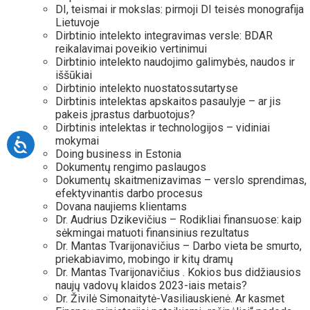
DI, teismai ir mokslas: pirmoji DI teisės monografija
Lietuvoje
Dirbtinio intelekto integravimas versle: BDAR
reikalavimai poveikio vertinimui
Dirbtinio intelekto naudojimo galimybės, naudos ir
iššūkiai
Dirbtinio intelekto nuostatossutartyse
Dirbtinis intelektas apskaitos pasaulyje – ar jis
pakeis įprastus darbuotojus?
Dirbtinis intelektas ir technologijos – vidiniai
mokymai
Doing business in Estonia
Dokumentų rengimo paslaugos
Dokumentų skaitmenizavimas – verslo sprendimas,
efektyvinantis darbo procesus
Dovana naujiems klientams
Dr. Audrius Dzikevičius – Rodikliai finansuose: kaip
sėkmingai matuoti finansinius rezultatus
Dr. Mantas Tvarijonavičius – Darbo vieta be smurto,
priekabiavimo, mobingo ir kitų dramų
Dr. Mantas Tvarijonavičius . Kokios bus didžiausios
naujų vadovų klaidos 2023-iais metais?
Dr. Živilė Simonaitytė-Vasiliauskienė. Ar kasmet