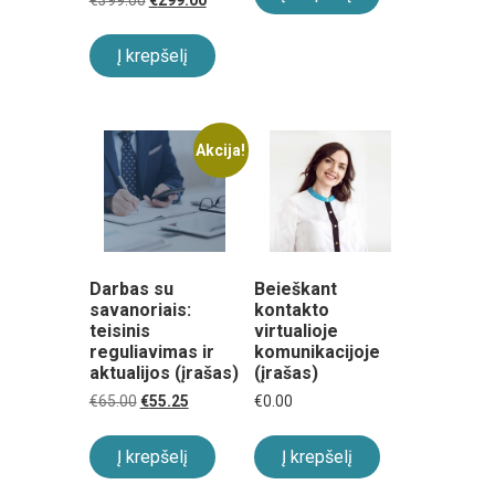
€
399.00
€
299.00
price
price
was:
is:
€399.00.
€299.00.
Į krepšelį
Akcija!
Darbas su
Beieškant
savanoriais:
kontakto
teisinis
virtualioje
reguliavimas ir
komunikacijoje
aktualijos (įrašas)
(įrašas)
Original
Current
€
65.00
€
55.25
€
0.00
price
price
was:
is:
€65.00.
€55.25.
Į krepšelį
Į krepšelį