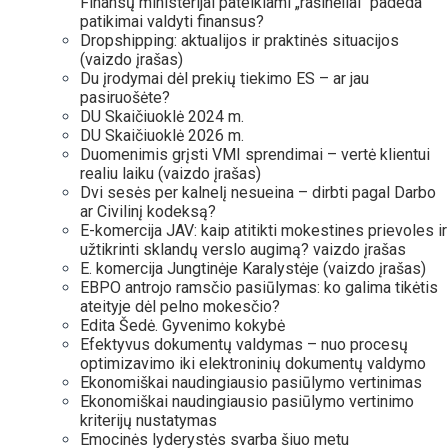
Finansų ministerijai pateikiami „rašinėliai“ padeda
patikimai valdyti finansus?
Dropshipping: aktualijos ir praktinės situacijos
(vaizdo įrašas)
Du įrodymai dėl prekių tiekimo ES – ar jau
pasiruošėte?
DU Skaičiuoklė 2024 m.
DU Skaičiuoklė 2026 m.
Duomenimis grįsti VMI sprendimai – vertė klientui
realiu laiku (vaizdo įrašas)
Dvi sesės per kalnelį nesueina – dirbti pagal Darbo
ar Civilinį kodeksą?
E-komercija JAV: kaip atitikti mokestines prievoles ir
užtikrinti sklandų verslo augimą? vaizdo įrašas
E. komercija Jungtinėje Karalystėje (vaizdo įrašas)
EBPO antrojo ramsčio pasiūlymas: ko galima tikėtis
ateityje dėl pelno mokesčio?
Edita Šedė. Gyvenimo kokybė
Efektyvus dokumentų valdymas – nuo procesų
optimizavimo iki elektroninių dokumentų valdymo
Ekonomiškai naudingiausio pasiūlymo vertinimas
Ekonomiškai naudingiausio pasiūlymo vertinimo
kriterijų nustatymas
Emocinės lyderystės svarba šiuo metu