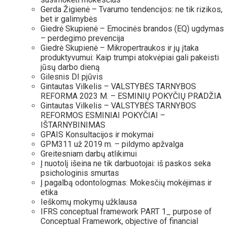
Gerda Žigienė – Tvarumo tendencijos: ne tik rizikos,
bet ir galimybės
Giedrė Skupienė – Emocinės brandos (EQ) ugdymas
– perdegimo prevencija
Giedrė Skupienė – Mikropertraukos ir jų įtaka
produktyvumui: Kaip trumpi atokvėpiai gali pakeisti
jūsų darbo dieną
Gilesnis DI pjūvis
Gintautas Vilkelis – VALSTYBĖS TARNYBOS
REFORMA 2023 M. – ESMINIŲ POKYČIŲ PRADŽIA
Gintautas Vilkelis – VALSTYBĖS TARNYBOS
REFORMOS ESMINIAI POKYČIAI –
IŠTARNYBINIMAS
GPAIS Konsultacijos ir mokymai
GPM311 už 2019 m. – pildymo apžvalga
Greitesniam darbų atlikimui
Į nuotolį išeina ne tik darbuotojai: iš paskos seka
psichologinis smurtas
Į pagalbą odontologmas: Mokesčių mokėjimas ir
etika
Ieškomų mokymų užklausa
IFRS conceptual framework PART 1_ purpose of
Conceptual Framework, objective of financial