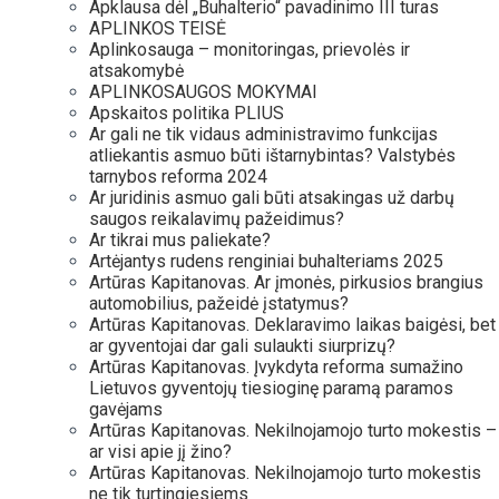
Apklausa dėl „Buhalterio“ pavadinimo III turas
APLINKOS TEISĖ
Aplinkosauga – monitoringas, prievolės ir
atsakomybė
APLINKOSAUGOS MOKYMAI
Apskaitos politika PLIUS
Ar gali ne tik vidaus administravimo funkcijas
atliekantis asmuo būti ištarnybintas? Valstybės
tarnybos reforma 2024
Ar juridinis asmuo gali būti atsakingas už darbų
saugos reikalavimų pažeidimus?
Ar tikrai mus paliekate?
Artėjantys rudens renginiai buhalteriams 2025
Artūras Kapitanovas. Ar įmonės, pirkusios brangius
automobilius, pažeidė įstatymus?
Artūras Kapitanovas. Deklaravimo laikas baigėsi, bet
ar gyventojai dar gali sulaukti siurprizų?
Artūras Kapitanovas. Įvykdyta reforma sumažino
Lietuvos gyventojų tiesioginę paramą paramos
gavėjams
Artūras Kapitanovas. Nekilnojamojo turto mokestis –
ar visi apie jį žino?
Artūras Kapitanovas. Nekilnojamojo turto mokestis
ne tik turtingiesiems