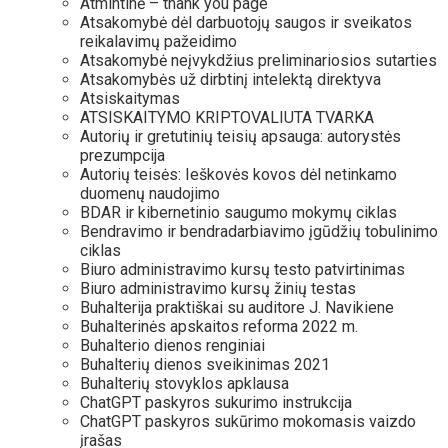
Atmintinė – thank you page
Atsakomybė dėl darbuotojų saugos ir sveikatos
reikalavimų pažeidimo
Atsakomybė neįvykdžius preliminariosios sutarties
Atsakomybės už dirbtinį intelektą direktyva
Atsiskaitymas
ATSISKAITYMO KRIPTOVALIUTA TVARKA
Autorių ir gretutinių teisių apsauga: autorystės
prezumpcija
Autorių teisės: Ieškovės kovos dėl netinkamo
duomenų naudojimo
BDAR ir kibernetinio saugumo mokymų ciklas
Bendravimo ir bendradarbiavimo įgūdžių tobulinimo
ciklas
Biuro administravimo kursų testo patvirtinimas
Biuro administravimo kursų žinių testas
Buhalterija praktiškai su auditore J. Navikiene
Buhalterinės apskaitos reforma 2022 m.
Buhalterio dienos renginiai
Buhalterių dienos sveikinimas 2021
Buhalterių stovyklos apklausa
ChatGPT paskyros sukurimo instrukcija
ChatGPT paskyros sukūrimo mokomasis vaizdo
įrašas