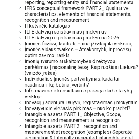
reporting, reporting entity and financial statements
IFRS conceptual framework PART 2_ Qualitative
characteristics, elements of financial statements,
recognition and measurement
II ketvirčio katalogas
ILTE dalyvių registravimas į mokymus
ILTE dalyvių registravimas į mokymus 2026
Įmonės finansų kontrolė – nuo įžvalgų iki veiksmų
Įmonės vidaus tvarkos – Atsakomybių ir procesų
optimizavimo įrankis
Įmonių tvarumo atskaitomybės direktyvos
perkėlimas į nacionalinę teisę. Kaip ruošiasi Lietuva?
(vaizdo įrašas)
Individualios įmonės pertvarkymas: kada tai
naudinga ir ką būtina įvertinti?
Informavimo ir konsultavimo pareiga darbo tarybų
veikloje
Inovacijų agentūra Dalyvių registravimas į mokymus
Inovatyvusis viešasis pirkimas – nuo ko pradėti?
Intangible assets PART 1_ Objective, Scope,
recognition and measurement at recognition
Intangible assets PART 2_ recognition and
measurement at recognition (examples) Separate
acquisition & Internally generated intangible asset