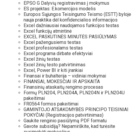
EPSO G Dalyvių registravimas į mokymus
ES projektas: E.komercijos modelis
Europos Sąjungos Teisingumo Teismo (ESTT) byloje
nauja praktika dėl konfidencialios informacijos
Excel dažniausiai naudojamos funkcijos testas
Excel funkcijų atmintinė
EXCEL PASKUTINĖS MINUTĖS PASIŪLYMAS
Excel pažengusiems testas
Excel profesionalams testas
Excel programa dirbate efektyviai
Excel žinių testas
Excel žinių testo patvirtinimas
Excel, Power BI ir kiti įrankiai
Finansai ir buhalterija – vidiniai mokymai
FINANSAI, MOKESČIAI IR APSKAITA
Finansinių ataskaitų rengimo procesas
Formų PLN204, PLN204A, PLN204N ir PLN204U
pakeitimai
FR0564 formos pakeitimai
GAMINTOJO ATSAKOMYBĖS PRINCIPO TEISINIAI
POKYČIAI (Registracijos patvirtinimas)
Gaukite renginio pasiūlymą PDF formatu
Gavote subsidiją? Nepamirškite, kad turėsite
susimokėti mokesčius