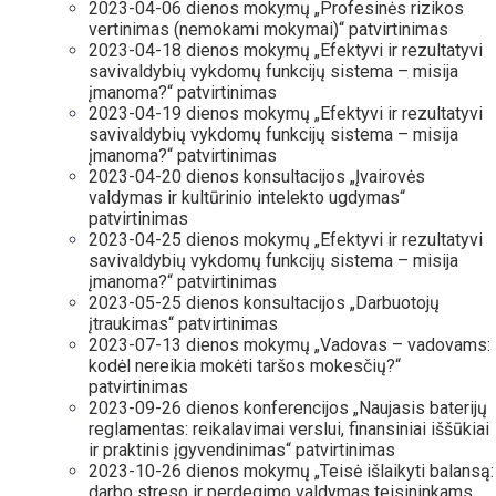
2023-04-06 dienos mokymų „Profesinės rizikos
vertinimas (nemokami mokymai)“ patvirtinimas
2023-04-18 dienos mokymų „Efektyvi ir rezultatyvi
savivaldybių vykdomų funkcijų sistema – misija
įmanoma?“ patvirtinimas
2023-04-19 dienos mokymų „Efektyvi ir rezultatyvi
savivaldybių vykdomų funkcijų sistema – misija
įmanoma?“ patvirtinimas
2023-04-20 dienos konsultacijos „Įvairovės
valdymas ir kultūrinio intelekto ugdymas“
patvirtinimas
2023-04-25 dienos mokymų „Efektyvi ir rezultatyvi
savivaldybių vykdomų funkcijų sistema – misija
įmanoma?“ patvirtinimas
2023-05-25 dienos konsultacijos „Darbuotojų
įtraukimas“ patvirtinimas
2023-07-13 dienos mokymų „Vadovas – vadovams:
kodėl nereikia mokėti taršos mokesčių?“
patvirtinimas
2023-09-26 dienos konferencijos „Naujasis baterijų
reglamentas: reikalavimai verslui, finansiniai iššūkiai
ir praktinis įgyvendinimas“ patvirtinimas
2023-10-26 dienos mokymų „Teisė išlaikyti balansą:
darbo streso ir perdegimo valdymas teisininkams