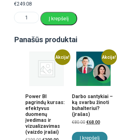
€
249.08
produkto
Į krepšelį
kiekis:
eBlankai
prenumerata.
Dokumentų
Panašūs produktai
rinkiniai:
Blankai,
Dokumentų
Akcija!
Akcija!
valdymas,
Sutartys
Power BI
Darbo santykiai –
pagrindų kursas:
ką svarbu žinoti
efektyvus
buhalteriui?
duomenų
(įrašas)
įvedimas ir
Original
Current
€
80.00
€
68.00
vizualizavimas
price
price
(vaizdo įrašai)
was:
is:
€80.00.
€68.00.
Į krepšelį
Original
Current