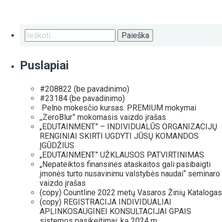
Ieškoti:
Puslapiai
#208822 (be pavadinimo)
#23184 (be pavadinimo)
Pelno mokesčio kursas. PREMIUM mokymai
,,ZeroBlur” mokomasis vaizdo įrašas
„EDUTAINMENT” – INDIVIDUALŪS ORGANIZACIJŲ
RENGINIAI SKIRTI UGDYTI JŪSŲ KOMANDOS
ĮGŪDŽIUS
„EDUTAINMENT” UŽKLAUSOS PATVIRTINIMAS
„Nepateiktos finansinės ataskaitos gali pasibaigti
įmonės turto nusavinimu valstybės naudai“ seminaro
vaizdo įrašas
(copy) Countline 2022 metų Vasaros Žinių Katalogas
(copy) REGISTRACIJA INDIVIDUALIAI
APLINKOSAUGINEI KONSULTACIJAI GPAIS
sistemos pasikeitimai: ką 2024 m.