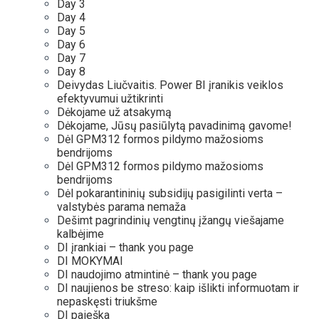
Day 3
Day 4
Day 5
Day 6
Day 7
Day 8
Deivydas Liučvaitis. Power BI įranikis veiklos
efektyvumui užtikrinti
Dėkojame už atsakymą
Dėkojame, Jūsų pasiūlytą pavadinimą gavome!
Dėl GPM312 formos pildymo mažosioms
bendrijoms
Dėl GPM312 formos pildymo mažosioms
bendrijoms
Dėl pokarantininių subsidijų pasigilinti verta –
valstybės parama nemaža
Dešimt pagrindinių vengtinų įžangų viešajame
kalbėjime
DI įrankiai – thank you page
DI MOKYMAI
DI naudojimo atmintinė – thank you page
DI naujienos be streso: kaip išlikti informuotam ir
nepaskęsti triukšme
DI paieška