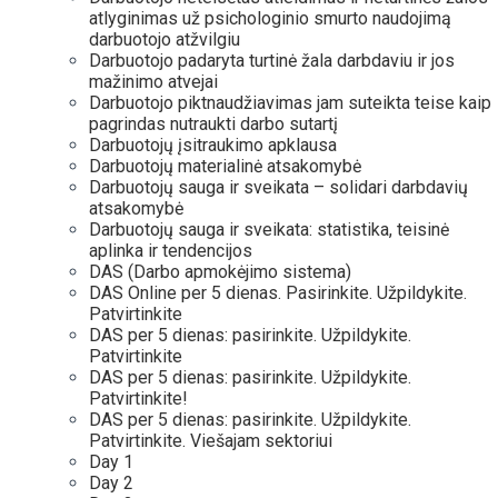
atlyginimas už psichologinio smurto naudojimą
darbuotojo atžvilgiu
Darbuotojo padaryta turtinė žala darbdaviu ir jos
mažinimo atvejai
Darbuotojo piktnaudžiavimas jam suteikta teise kaip
pagrindas nutraukti darbo sutartį
Darbuotojų įsitraukimo apklausa
Darbuotojų materialinė atsakomybė
Darbuotojų sauga ir sveikata – solidari darbdavių
atsakomybė
Darbuotojų sauga ir sveikata: statistika, teisinė
aplinka ir tendencijos
DAS (Darbo apmokėjimo sistema)
DAS Online per 5 dienas. Pasirinkite. Užpildykite.
Patvirtinkite
DAS per 5 dienas: pasirinkite. Užpildykite.
Patvirtinkite
DAS per 5 dienas: pasirinkite. Užpildykite.
Patvirtinkite!
DAS per 5 dienas: pasirinkite. Užpildykite.
Patvirtinkite. Viešajam sektoriui
Day 1
Day 2