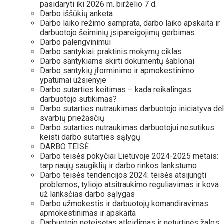
pasidaryti iki 2026 m. birželio 7 d.
Darbo iššūkių anketa
Darbo laiko režimo samprata, darbo laiko apskaita ir
darbuotojo šeiminių įsipareigojimų gerbimas
Darbo palengvinimui
Darbo santykiai: praktinis mokymų ciklas
Darbo santykiams skirti dokumentų šablonai
Darbo santykių įforminimo ir apmokestinimo
ypatumai užsienyje
Darbo sutarties keitimas – kada reikalingas
darbuotojo sutikimas?
Darbo sutarties nutraukimas darbuotojo iniciatyva dėl
svarbių priežasčių
Darbo sutarties nutraukimas darbuotojui nesutikus
keisti darbo sutarties sąlygų
DARBO TEISĖ
Darbo teisės pokyčiai Lietuvoje 2024-2025 metais:
tarp naujų saugiklių ir darbo rinkos lankstumo
Darbo teisės tendencijos 2024: teisės atsijungti
problemos, tyliojo atsitraukimo reguliavimas ir kova
už lanksčias darbo sąlygas
Darbo užmokestis ir darbuotojų komandiravimas:
apmokestinimas ir apskaita
Darbuotojo neteisėtas atleidimas ir neturtinės žalos