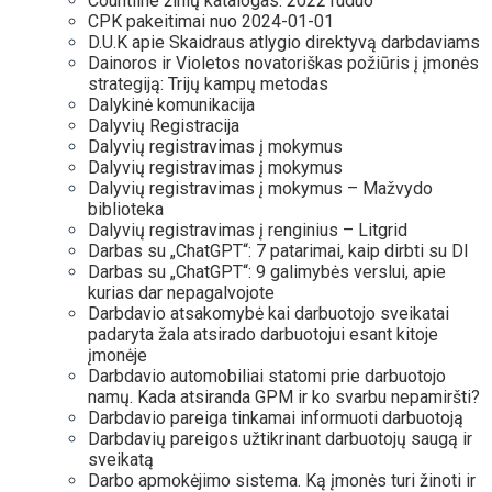
Countline žinių katalogas: 2022 ruduo
CPK pakeitimai nuo 2024-01-01
D.U.K apie Skaidraus atlygio direktyvą darbdaviams
Dainoros ir Violetos novatoriškas požiūris į įmonės
strategiją: Trijų kampų metodas
Dalykinė komunikacija
Dalyvių Registracija
Dalyvių registravimas į mokymus
Dalyvių registravimas į mokymus
Dalyvių registravimas į mokymus – Mažvydo
biblioteka
Dalyvių registravimas į renginius – Litgrid
Darbas su „ChatGPT“: 7 patarimai, kaip dirbti su DI
Darbas su „ChatGPT“: 9 galimybės verslui, apie
kurias dar nepagalvojote
Darbdavio atsakomybė kai darbuotojo sveikatai
padaryta žala atsirado darbuotojui esant kitoje
įmonėje
Darbdavio automobiliai statomi prie darbuotojo
namų. Kada atsiranda GPM ir ko svarbu nepamiršti?
Darbdavio pareiga tinkamai informuoti darbuotoją
Darbdavių pareigos užtikrinant darbuotojų saugą ir
sveikatą
Darbo apmokėjimo sistema. Ką įmonės turi žinoti ir