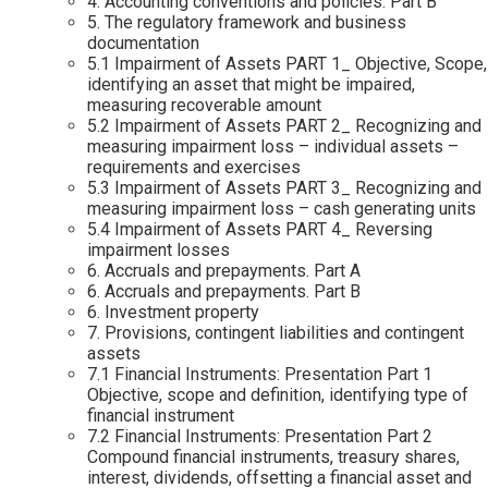
4. Accounting conventions and policies. Part B
5. The regulatory framework and business
documentation
5.1 Impairment of Assets PART 1_ Objective, Scope,
identifying an asset that might be impaired,
measuring recoverable amount
5.2 Impairment of Assets PART 2_ Recognizing and
measuring impairment loss – individual assets –
requirements and exercises
5.3 Impairment of Assets PART 3_ Recognizing and
measuring impairment loss – cash generating units
5.4 Impairment of Assets PART 4_ Reversing
impairment losses
6. Accruals and prepayments. Part A
6. Accruals and prepayments. Part B
6. Investment property
7. Provisions, contingent liabilities and contingent
assets
7.1 Financial Instruments: Presentation Part 1
Objective, scope and definition, identifying type of
financial instrument
7.2 Financial Instruments: Presentation Part 2
Compound financial instruments, treasury shares,
interest, dividends, offsetting a financial asset and