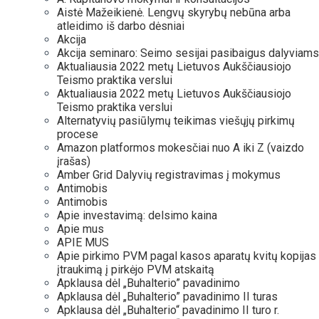
Aistė Mažeikienė. Lengvų skyrybų nebūna arba
atleidimo iš darbo dėsniai
Akcija
Akcija seminaro: Seimo sesijai pasibaigus dalyviams
Aktualiausia 2022 metų Lietuvos Aukščiausiojo
Teismo praktika verslui
Aktualiausia 2022 metų Lietuvos Aukščiausiojo
Teismo praktika verslui
Alternatyvių pasiūlymų teikimas viešųjų pirkimų
procese
Amazon platformos mokesčiai nuo A iki Z (vaizdo
įrašas)
Amber Grid Dalyvių registravimas į mokymus
Antimobis
Antimobis
Apie investavimą: delsimo kaina
Apie mus
APIE MUS
Apie pirkimo PVM pagal kasos aparatų kvitų kopijas
įtraukimą į pirkėjo PVM atskaitą
Apklausa dėl „Buhalterio” pavadinimo
Apklausa dėl „Buhalterio” pavadinimo II turas
Apklausa dėl „Buhalterio“ pavadinimo II turo r.