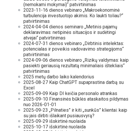
(nemokami mokymai)“ patvirtinimas
2023-11-16 dienos vebinaro „Makroekonominė
turbulencija investuotojo akimis. Ko laukti toliau?“
patvirtinimas
2024-04-04 dienos seminaro „Metinis pajamų
deklaravimas: netipinės situacijos ir sudėtingi
atvejai“ patvirtinimas
2024-07-31 dienos vebinaro „Dirbtinis intelektas:
potencialas ir poveikis vadovavimo strategijoms“
patvirtinimas
2024-09-06 dienos vebinaro „Rizikų valdymas: kaip
pasiekti geriausią rezultatą minimaliais ištekliais“
patvirtinimas
2025 metų darbo laiko kalendorius
2025-08-27 Kaip ChatGPT supaprastina darbą su
Excel
2025-09-09 Kaip DI keičia personalo atrankas
2025-09-10 Finansinės būklės ataskaitos pildymas
nuo 2026-01-01
2025-09-23 „Pilnaties” ir kiti „sunkūs” klientai: kaip
su jais dirbti išlaikant pusiausvyrą?
2025-09-29 išskirtinė nuolaida
2025-10-17 išskirtinė nuolaida