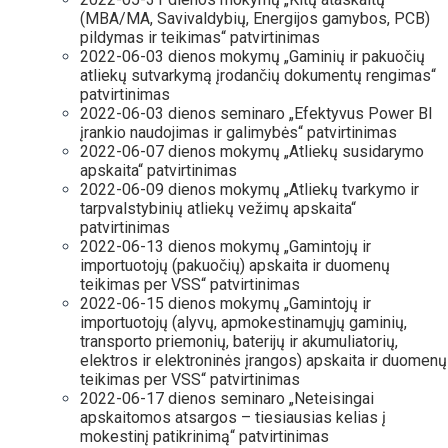
(MBA/MA, Savivaldybių, Energijos gamybos, PCB)
pildymas ir teikimas“ patvirtinimas
2022-06-03 dienos mokymų „Gaminių ir pakuočių
atliekų sutvarkymą įrodančių dokumentų rengimas“
patvirtinimas
2022-06-03 dienos seminaro „Efektyvus Power BI
įrankio naudojimas ir galimybės“ patvirtinimas
2022-06-07 dienos mokymų „Atliekų susidarymo
apskaita“ patvirtinimas
2022-06-09 dienos mokymų „Atliekų tvarkymo ir
tarpvalstybinių atliekų vežimų apskaita“
patvirtinimas
2022-06-13 dienos mokymų „Gamintojų ir
importuotojų (pakuočių) apskaita ir duomenų
teikimas per VSS“ patvirtinimas
2022-06-15 dienos mokymų „Gamintojų ir
importuotojų (alyvų, apmokestinamųjų gaminių,
transporto priemonių, baterijų ir akumuliatorių,
elektros ir elektroninės įrangos) apskaita ir duomenų
teikimas per VSS“ patvirtinimas
2022-06-17 dienos seminaro „Neteisingai
apskaitomos atsargos – tiesiausias kelias į
mokestinį patikrinimą“ patvirtinimas