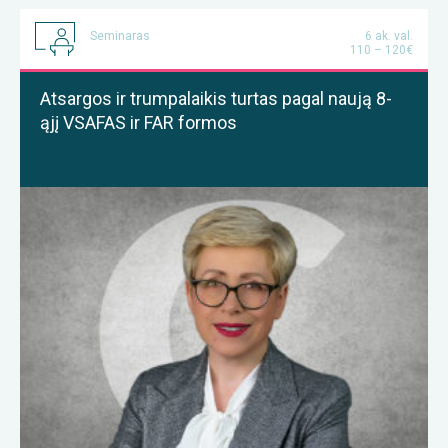
Seminaras
6 ak. val.
110 – 120€
Atsargos ir trumpalaikis turtas pagal naują 8-
ąjį VSAFAS ir FAR formos