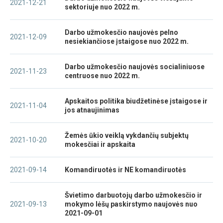
2021-12-21
sektoriuje nuo 2022 m.
Darbo užmokesčio naujovės pelno
2021-12-09
nesiekiančiose įstaigose nuo 2022 m.
Darbo užmokesčio naujovės socialiniuose
2021-11-23
centruose nuo 2022 m.
Apskaitos politika biudžetinėse įstaigose ir
2021-11-04
jos atnaujinimas
Žemės ūkio veiklą vykdančių subjektų
2021-10-20
mokesčiai ir apskaita
2021-09-14
Komandiruotės ir NE komandiruotės
Švietimo darbuotojų darbo užmokesčio ir
2021-09-13
mokymo lėšų paskirstymo naujovės nuo
2021-09-01