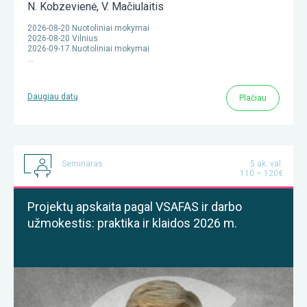
N. Kobzevienė
,
V. Mačiulaitis
2026-08-20 Nuotoliniai mokymai
2026-08-20 Vilnius
2026-09-17 Nuotoliniai mokymai
…
Daugiau datų
Plačiau
Seminaras
5 ak. val.
110 – 120€
Projektų apskaita pagal VSAFAS ir darbo
užmokestis: praktika ir klaidos 2026 m.