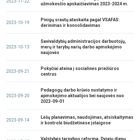
2023-11-22
užmokesčio apskaičiavimas 2023-2024 m.
Pinigų srautų ataskaita pagal VSAFAS:
2023-10-19
derinimas ir konsolidavimas
Savivaldybių administracijos darbuotojų,
2023-10-13
merų ir tarybų narių darbo apmokėjimo
naujovės
Pokyčiai ateina į socialinės priežiūros
2023-09-21
centrus
Pedagogų darbo krūvio nustatymo ir
2023-09-20
apmokėjimo aktualijos bei naujovės nuo
2023-09-01
Lėšų planavimas, naudojimas, atsiskaitymas
2023-09-14
ir kontrolė biudžetinėse įstaigose
Valstybės tarnybos reforma. Dviejų dienų