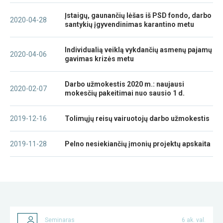
Įstaigų, gaunančių lėšas iš PSD fondo, darbo
2020-04-28
santykių įgyvendinimas karantino metu
Individualią veiklą vykdančių asmenų pajamų
2020-04-06
gavimas krizės metu
Darbo užmokestis 2020 m.: naujausi
2020-02-07
mokesčių pakeitimai nuo sausio 1 d.
2019-12-16
Tolimųjų reisų vairuotojų darbo užmokestis
2019-11-28
Pelno nesiekiančių įmonių projektų apskaita
Seminaras
6 ak. val.