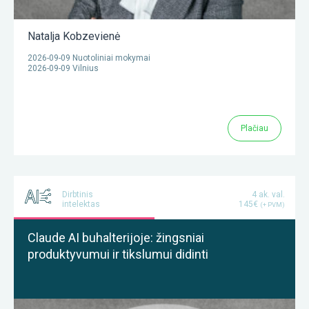
Natalja Kobzevienė
2026-09-09 Nuotoliniai mokymai
2026-09-09 Vilnius
Plačiau
Dirbtinis
4 ak. val.
intelektas
145€
(+ PVM)
Claude AI buhalterijoje: žingsniai
produktyvumui ir tikslumui didinti