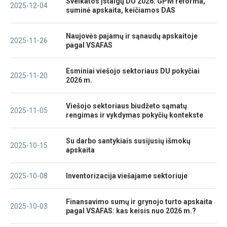
Sveikatos įstaigų DU 2026: GPM reforma,
2025-12-04
suminė apskaita, keičiamos DAS
Naujovės pajamų ir sąnaudų apskaitoje
2025-11-26
pagal VSAFAS
Esminiai viešojo sektoriaus DU pokyčiai
2025-11-20
2026 m.
Viešojo sektoriaus biudžeto sąmatų
2025-11-05
rengimas ir vykdymas pokyčių kontekste
Su darbo santykiais susijusių išmokų
2025-10-15
apskaita
2025-10-08
Inventorizacija viešajame sektoriuje
Finansavimo sumų ir grynojo turto apskaita
2025-10-03
pagal VSAFAS: kas keisis nuo 2026 m.?