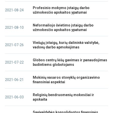
Profesinio mokymo įstaigų darbo
2021-08-24
užmokesčio apskaitos ypatumai
Neformaliojo švietimo įstaigų darbo
2021-08-10
užmokesčio apskaitos ypatumai
Viešųjų įstaigų, kurių dalininkė valstybė,
2021-07-26
vadovų darbo apmokėjimas
Globos centrų lėšų gavimas ir panaudojimas
2021-07-22
budintiems globotojams
Mokinių vasaros stovyklų organizavimo
2021-06-21
finansiniai aspektai
Religinių bendruomenių mokesčiai ir
2021-06-03
apskaita
Savivaldybės konsoliduotos finansinės