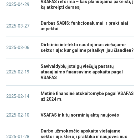
VSAFAS reforma – kas planuojama pakeisti, į
2025-04-29
ką atkreipti dėmesį
Darbas SABIS: funkcionalumai ir praktiniai
2025-03-27
aspektai
Dirbtinio intelekto naudojimas viešajame
2025-03-06
sektoriuje: kur galime pritaikyti jau šiandien?
Savivaldybių įstaigų viešųjų pastatų
2025-02-19
atnaujinimo finansavimo apskaita pagal
VSAFAS
Metinė finansinė atskaitomybė pagal VSAFAS
2025-02-14
už 2024 m.
2025-02-10
VSAFAS ir kitų norminių aktų naujovės
Darbo užmokesčio apskaita viešajame
2025-01-28
sektoriuje. Geroji praktika ir naujovės nuo