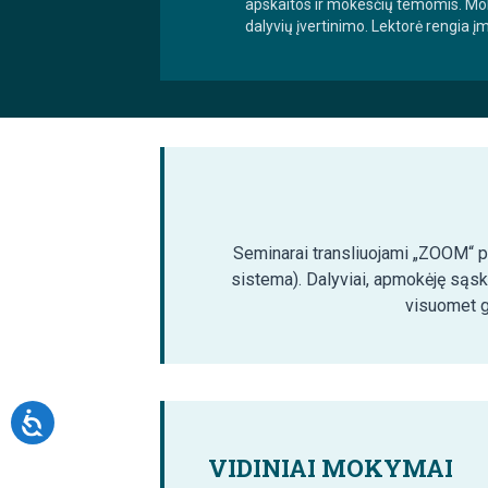
apskaitos ir mokesčių temomis. Mok
dalyvių įvertinimo. Lektorė rengia įm
Seminarai transliuojami „ZOOM“ pla
sistema). Dalyviai, apmokėję sąsk
visuomet ga
VIDINIAI MOKYMAI