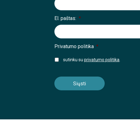
El. paštas:
*
Privatumo politika
*
sutinku su
privatumo politika
.