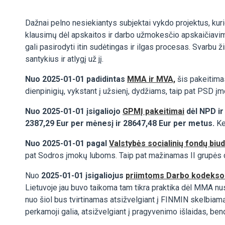
Dažnai pelno nesiekiantys subjektai vykdo projektus, kuri
klausimų dėl apskaitos ir darbo užmokesčio apskaičiavimo
gali pasirodyti itin sudėtingas ir ilgas procesas. Svarbu ž
santykius ir atlygį už jį.
Nuo 2025-01-01 padidintas
MMA ir MVA,
šis pakeitima
dienpinigių, vykstant į užsienį, dydžiams, taip pat PSD 
Nuo 2025-01-01 įsigaliojo
GPMĮ pakeitimai
dėl NPD ir
2387,29 Eur per mėnesį ir 28647,48 Eur per metus.
Ke
Nuo 2025-01-01 pagal
Valstybės socialinių fondų biu
pat Sodros įmokų luboms. Taip pat mažinamas II grupės 
Nuo
2025-01-01 įsigaliojus
priimtoms Darbo kodekso
Lietuvoje jau buvo taikoma tam tikra praktika dėl MMA nust
nuo šiol bus tvirtinamas atsižvelgiant į FINMIN skelbiamą 
perkamoji galia, atsižvelgiant į pragyvenimo išlaidas, ben