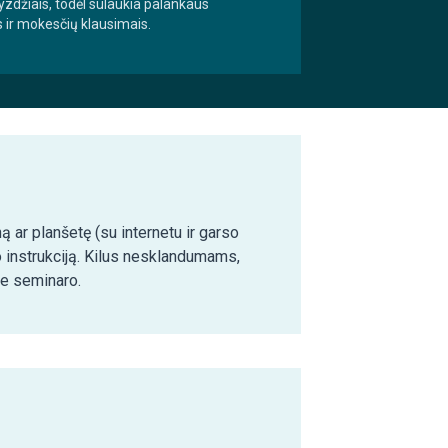
zdžiais, todėl sulaukia palankaus
os ir mokesčių klausimais.
ą ar planšetę (su internetu ir garso
o instrukciją. Kilus nesklandumams,
ie seminaro.