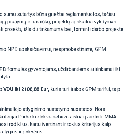
imo sumų sutartys būna griežtai reglamentuotos, tačiau
lingų prašymų ir paraiškų, projektų apskaitos vykdymas
inti projektų išlaidų tinkamumą bei įforminti darbo projekte
metinio NPD apskaičiavimui, neapmokestinamų GPM
NPD formulės gyventojams, uždirbantiems atitinkamai iki
tyta.
jo
VDU iki 2108,88 Eur,
kuris turi įtakos GPM tarifui, taip
nimaliojo atlyginimo nustatymo nuostatos. Nors
 kriterijai Darbo kodekse nebuvo aiškiai įvardinti. MMA
rodiklius, kartu įvertinant ir tokius kriterijus kaip
o lygius ir pokyčius.