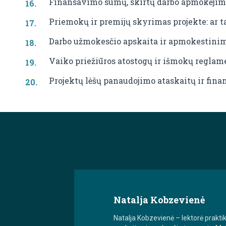
Finansavimo sumų, skirtų darbo apmokėjimu
Priemokų ir premijų skyrimas projekte: ar ta
Darbo užmokesčio apskaita ir apmokestinim
Vaiko priežiūros atostogų ir išmokų regla
Projektų lėšų panaudojimo ataskaitų ir fin
Natalja Kobzevienė
Natalja Kobzevienė – lektorė prakt