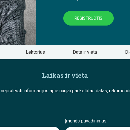
REGISTRUOTIS
Lektorius
Data ir vieta
Di
Laikas ir vieta
e nepraleisti informacijos apie naujai paskelbtas datas, rekom
Įmonės pavadinimas: