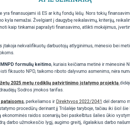
e yra finansuojami iš ES ar kitų fondų lėšų. Nors tokių finansav
 kyla nemažai. Žvelgiant į daugybę reikalavimų, kriterijų, reika
inoti kaip tinkamai paprašyti finansavimo, atlikti mokėjimus, įvert
s įtakoja nekvalifikuotų darbuotojų atlyginimus, mėnesio bei 
įmokoms.
 MNPD formulių keitimo
, kuriais keičiama metinė ir mėnesinė 
isti fiksuoto NPD, taikomo riboto dalyvumo asmenims, nėra numa
džetų 2025 metų rodiklių patvirtinimo įstatymo projektą
didė
draudėjų Sodros įmokos tarifas.
 pataisoms
, perkeliamos ir
Direktyvos 2022/2041
dėl deramo mi
atymo procedūrų derinant jį Trišalėje taryboje, tačiau iki šiol šie
ekonominės raidos scenarijų bei paskelbtus šalies ūkio vystymosi 
drą darbo užmokesčio lygį, augimo greitį, ilgalaikius darbo našum