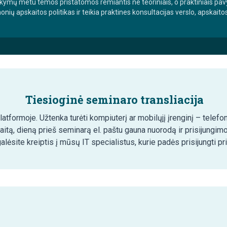
ymų metu temos pristatomos remiantis ne teoriniais, o praktiniais pavy
onių apskaitos politikas ir teikia praktines konsultacijas verslo, apskait
Tiesioginė seminaro transliacija
tformoje. Užtenka turėti kompiuterį ar mobilųjį įrenginį – telefon
aitą, dieną prieš seminarą el. paštu gauna nuorodą ir prisijungim
lėsite kreiptis į mūsų IT specialistus, kurie padės prisijungti pr