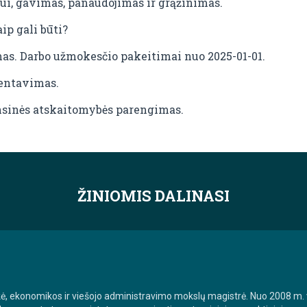
i, gavimas, panaudojimas ir grąžinimas.
ip gali būti?
as. Darbo užmokesčio pakeitimai nuo 2025-01-01.
mentavimas.
ansinės atskaitomybės parengimas.
ŽINIOMIS DALINASI
ikė, ekonomikos ir viešojo administravimo mokslų magistrė. Nuo 2008 