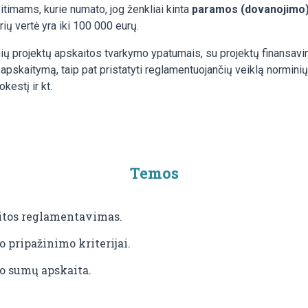
itimams, kurie numato, jog ženkliai kinta
paramos (dovanojimo) 
ių vertė yra iki 100 000 eurų.
ų projektų apskaitos tvarkymo ypatumais, su projektų finansavimo 
 apskaitymą, taip pat pristatyti reglamentuojančių veiklą norminių
estį ir kt.
Temos
aitos reglamentavimas.
 pripažinimo kriterijai.
o sumų apskaita.