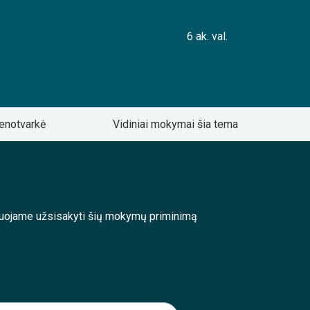
6 ak. val.
enotvarkė
Vidiniai mokymai šia tema
enduojame užsisakyti šių mokymų priminimą