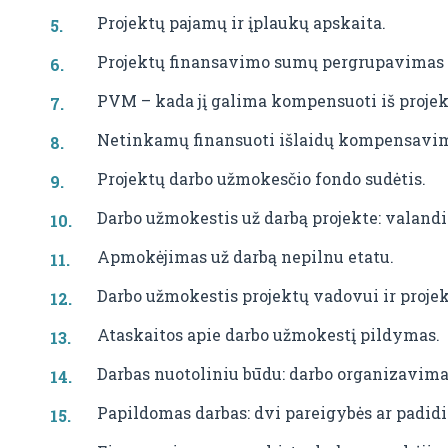
Projektų pajamų ir įplaukų apskaita.
Projektų finansavimo sumų pergrupavimas i
PVM – kada jį galima kompensuoti iš projek
Netinkamų finansuoti išlaidų kompensavim
Projektų darbo užmokesčio fondo sudėtis.
Darbo užmokestis už darbą projekte: valand
Apmokėjimas už darbą nepilnu etatu.
Darbo užmokestis projektų vadovui ir projek
Ataskaitos apie darbo užmokestį pildymas.
Darbas nuotoliniu būdu: darbo organizavimas
Papildomas darbas: dvi pareigybės ar padid