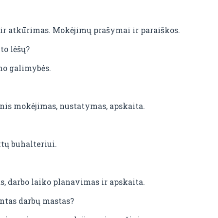
r atkūrimas. Mokėjimų prašymai ir paraiškos.
to lėšų?
o galimybės.
inis mokėjimas, nustatymas, apskaita.
tų buhalteriui.
, darbo laiko planavimas ir apskaita.
intas darbų mastas?