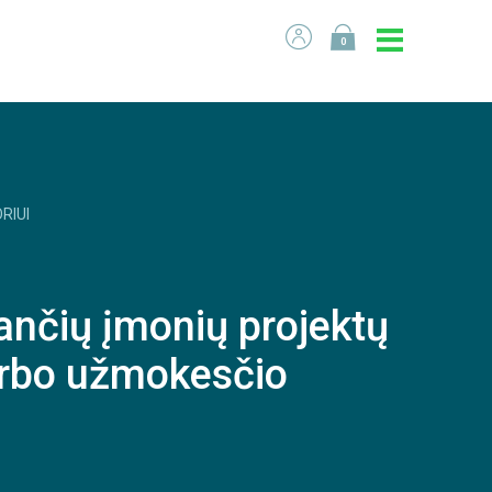
0
RIUI
ančių įmonių projektų
arbo užmokesčio