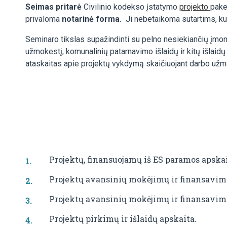
Seimas pritarė
Civilinio kodekso įstatymo
projekto
pake
privaloma
notarinė forma.
Ji nebetaikoma sutartims, kur
Seminaro tikslas supažindinti su pelno nesiekiančių įmoni
užmokestį, komunalinių patarnavimo išlaidų ir kitų išlaidų
ataskaitas apie projektų vykdymą skaičiuojant darbo užmok
Projektų, finansuojamų iš ES paramos apsk
Projektų avansinių mokėjimų ir finansavimo
Projektų avansinių mokėjimų ir finansavim
Projektų pirkimų ir išlaidų apskaita.