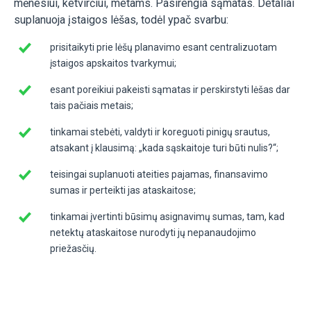
mėnesiui, ketvirčiui, metams. Pasirengia sąmatas. Detaliai
suplanuoja įstaigos lėšas, todėl ypač svarbu:
prisitaikyti prie lėšų planavimo esant centralizuotam
įstaigos apskaitos tvarkymui;
esant poreikiui pakeisti sąmatas ir perskirstyti lėšas dar
tais pačiais metais;
tinkamai stebėti, valdyti ir koreguoti pinigų srautus,
atsakant į klausimą: „kada sąskaitoje turi būti nulis?“;
teisingai suplanuoti ateities pajamas, finansavimo
sumas ir perteikti jas ataskaitose;
tinkamai įvertinti būsimų asignavimų sumas, tam, kad
netektų ataskaitose nurodyti jų nepanaudojimo
priežasčių.