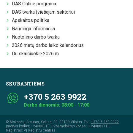
DAS Online programa
DAS tvarka (viešajam sektoriui
Apskaitos politika
Naudinga informacija
Nuotolinio darbo tvarka
2026 metų darbo laiko kalendorius
Du skaičiuoklė 2026 m.
SKUBANTIEMS
+370 5 263 9922
Darbo dienomis: 08:00 - 17:00
© Mokesčių Srautas, Sėlių g. 33, 08109 Vilnius. Tel.:
+370 5 263 9922
.
Įmonės kodas: 124388313, PVM mokėtojo kodas: LT243883113,
Registras: VĮ Registrų centras.