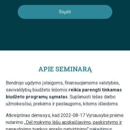
APIE SEMINARĄ
Bendrojo ugdymo įstaigoms, finansuojamoms valstybės,
savivaldybių biudžeto lėšomis
reikia parengti tinkamas
biudžeto programų sąmatas
. Suplanuoti lėšas darbo
užmokesčiui, prekėms ir paslaugoms, kitoms išlaidoms.
Atkreiptinas dėmesys, kad 2022-08-17 Vyriausybė priėmė
nutarimo
„Dėl mokymo lėšų apskaičiavimo, paskirstymo ir
panaudojimo tvarkos aprašo patvirtinimo“
pakeitimus
,