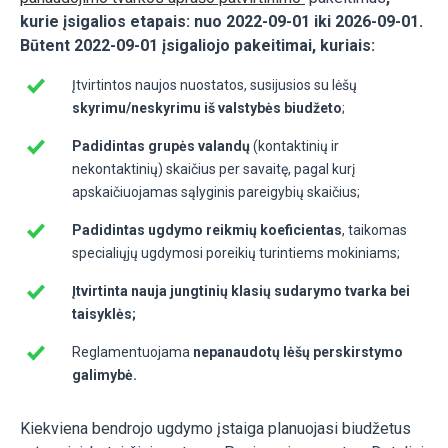
kurie įsigalios etapais: nuo 2022-09-01 iki 2026-09-01.
Būtent 2022-09-01 įsigaliojo pakeitimai, kuriais:
Įtvirtintos naujos nuostatos, susijusios su lėšų
skyrimu/neskyrimu iš valstybės biudžeto
;
Padidintas grupės valandų
(kontaktinių ir
nekontaktinių) skaičius per savaitę, pagal kurį
apskaičiuojamas sąlyginis pareigybių skaičius;
Padidintas ugdymo reikmių koeficientas
, taikomas
specialiųjų ugdymosi poreikių turintiems mokiniams;
Įtvirtinta nauja jungtinių klasių sudarymo tvarka bei
taisyklės;
Reglamentuojama
nepanaudotų lėšų perskirstymo
galimybė.
Kiekviena bendrojo ugdymo įstaiga planuojasi biudžetus