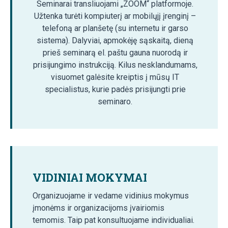
Seminarai transliuojami „ZOOM“ platformoje.
Užtenka turėti kompiuterį ar mobilųjį įrenginį –
telefoną ar planšetę (su internetu ir garso
sistema). Dalyviai, apmokėję sąskaitą, dieną
prieš seminarą el. paštu gauna nuorodą ir
prisijungimo instrukciją. Kilus nesklandumams,
visuomet galėsite kreiptis į mūsų IT
specialistus, kurie padės prisijungti prie
seminaro.
VIDINIAI MOKYMAI
Organizuojame ir vedame vidinius mokymus
įmonėms ir organizacijoms įvairiomis
temomis. Taip pat konsultuojame individualiai.