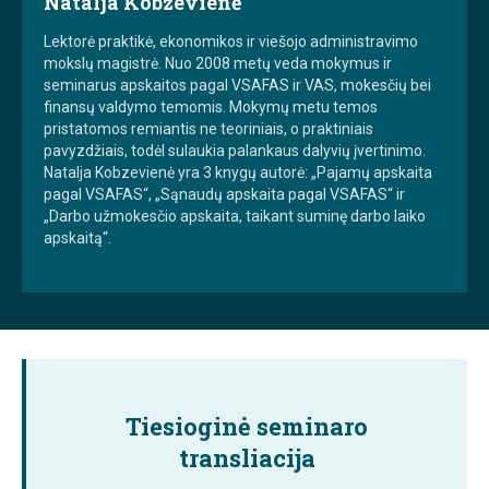
Natalja Kobzevienė
Lektorė praktikė, ekonomikos ir viešojo administravimo
mokslų magistrė. Nuo 2008 metų veda mokymus ir
seminarus apskaitos pagal VSAFAS ir VAS, mokesčių bei
finansų valdymo temomis. Mokymų metu temos
pristatomos remiantis ne teoriniais, o praktiniais
pavyzdžiais, todėl sulaukia palankaus dalyvių įvertinimo.
Natalja Kobzevienė yra 3 knygų autorė: „Pajamų apskaita
pagal VSAFAS“, „Sąnaudų apskaita pagal VSAFAS“ ir
„Darbo užmokesčio apskaita, taikant suminę darbo laiko
apskaitą“.
Tiesioginė seminaro
transliacija