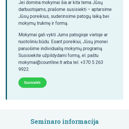
Jei domina mokymai šia ar kita tema Jūsų
darbuotojams, prašome susisiekti – aptarsime
Jūsų poreikius, suderinsime patogų laiką bei
mokymų trukmę ir formą.
Mokymai gali vykti Jums patogioje vietoje ar
nuotoliniu būdu. Esant poreikiui, Jūsų įmonei
paruošime individualią mokymų programą.
Susisiekite užpildydami formą, el. paštu
mokymai@countline.lt arba tel. +370 5 263
9922.
Susisiekti
Seminaro informacija