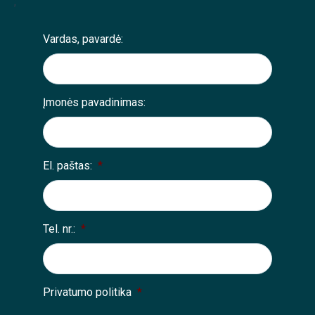
;
Vardas, pavardė:
Įmonės pavadinimas:
El. paštas:
*
Tel. nr.:
*
Privatumo politika
*