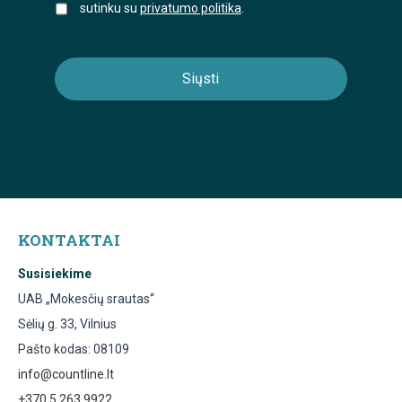
sutinku su
privatumo politika
.
KONTAKTAI
Susisiekime
UAB „Mokesčių srautas“
Sėlių g. 33, Vilnius
Pašto kodas: 08109
info@countline.lt
+370 5 263 9922