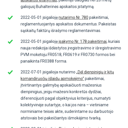
galiojusį Buhalterinės apskaitos įstatymą.
2022-05-01 įsigalioję
nutarimo Nr. 780
pakeitimai,
reglamentuojantys apskaitos dokumentus. Pakeistas
sąskaitų faktūrų išrašymo reglamentavimas.
2022-05-01 įsigalioję
įsakymo Nr. 178 pakeitimai
, kuriais
nauja redakcija išdėstytos įregistravimo ir išregistravimo
PVM mokėtoju FR0518, FR0619 ir FR0730 formos bei
panaikinta FR0388 forma.
2022-07-01 įsigalioja nutarimo
„Dėl dienpinigių ir kitų
komandiruočių išlaidų apmokėjimo“
pakeitimai,
įtvirtinantys galimybę apskaičiuoti mažesnius
dienpinigius, jeigu mažesni konkretūs dydžiai,
diferencijuoti pagal objektyvius kriterijus, numatyti
kolektyvinėje sutartyje, o kai jos nėra – vietiniame
norminiame teisės akte, suderintame su darbuotojo
atstovais bei pakeičiantys išmokėjimo tvarką.