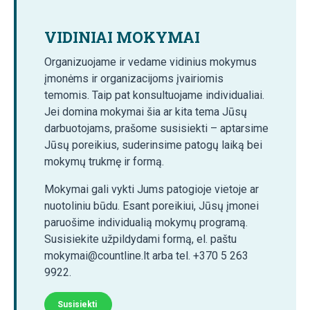
VIDINIAI MOKYMAI
Organizuojame ir vedame vidinius mokymus
įmonėms ir organizacijoms įvairiomis
temomis. Taip pat konsultuojame individualiai.
Jei domina mokymai šia ar kita tema Jūsų
darbuotojams, prašome susisiekti – aptarsime
Jūsų poreikius, suderinsime patogų laiką bei
mokymų trukmę ir formą.
Mokymai gali vykti Jums patogioje vietoje ar
nuotoliniu būdu. Esant poreikiui, Jūsų įmonei
paruošime individualią mokymų programą.
Susisiekite užpildydami formą, el. paštu
mokymai@countline.lt arba tel. +370 5 263
9922.
Susisiekti