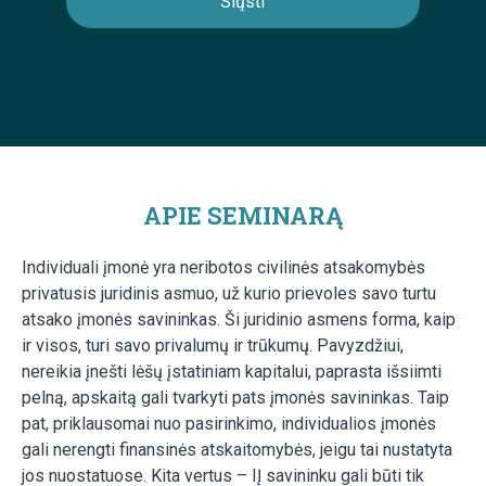
APIE SEMINARĄ
Individuali įmonė yra neribotos civilinės atsakomybės
privatusis juridinis asmuo, už kurio prievoles savo turtu
atsako įmonės savininkas. Ši juridinio asmens forma, kaip
ir visos, turi savo privalumų ir trūkumų. Pavyzdžiui,
nereikia įnešti lėšų įstatiniam kapitalui, paprasta išsiimti
pelną, apskaitą gali tvarkyti pats įmonės savininkas. Taip
pat, priklausomai nuo pasirinkimo, individualios įmonės
gali nerengti finansinės atskaitomybės, jeigu tai nustatyta
jos nuostatuose. Kita vertus – IĮ savininku gali būti tik