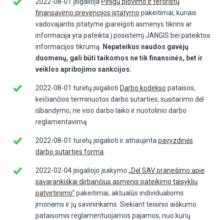
2022-08-01 įsigalioja
Pinigų plovimo ir teroristų
finansavimo prevencijos įstatymo
pakeitimai, kuriais
vadovajantis įstatyme įpareigoti asmenys tikrins ar
informacija yra pateikta į posistemį JANGIS bei pateiktos
informacijos tikrumą.
Nepateikus naudos gavėjų
duomenų, gali būti taikomos ne tik finansinės, bet ir
veiklos apribojimo sankcijos.
2022-08-01 turėtų įsigalioti
Darbo kodekso
pataisos,
keičiančios terminuotos darbo sutarties, susitarimo dėl
išbandymo, ne viso darbo laiko ir nuotolinio darbo
reglamentavimą.
2022-08-01 turėtų įsigalioti ir atnaujinta
pavyzdinės
darbo sutarties forma
.
2022-02-04 įsigaliojo įsakymo
„Dėl SAV pranešimo apie
savarankiškai dirbančius asmenis pateikimo taisyklių
patvirtinimo“
pakeitimai, aktualūs individualioms
įmonėms ir jų savininkams. Siekiant teisinio aiškumo
pataisomis reglamentuojamos pajamos, nuo kurių