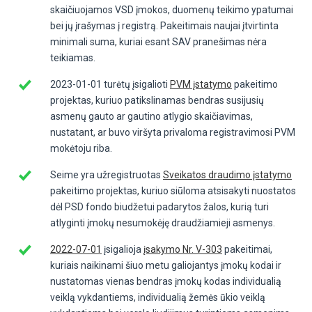
skaičiuojamos VSD įmokos, duomenų teikimo ypatumai
bei jų įrašymas į registrą. Pakeitimais naujai įtvirtinta
minimali suma, kuriai esant SAV pranešimas nėra
teikiamas.
2023-01-01 turėtų įsigalioti
PVM įstatymo
pakeitimo
projektas, kuriuo patikslinamas bendras susijusių
asmenų gauto ar gautino atlygio skaičiavimas,
nustatant, ar buvo viršyta privaloma registravimosi PVM
mokėtoju riba.
Seime yra užregistruotas
Sveikatos draudimo įstatymo
pakeitimo projektas, kuriuo siūloma atsisakyti nuostatos
dėl PSD fondo biudžetui padarytos žalos, kurią turi
atlyginti įmokų nesumokėję draudžiamieji asmenys.
2022-07-01
įsigalioja
įsakymo Nr. V-303
pakeitimai,
kuriais naikinami šiuo metu galiojantys įmokų kodai ir
nustatomas vienas bendras įmokų kodas individualią
veiklą vykdantiems, individualią žemės ūkio veiklą