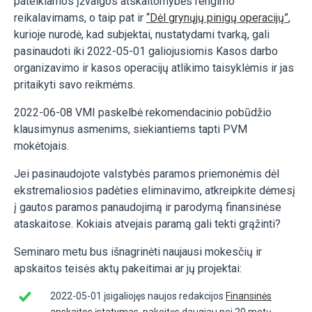
pateikiamos įžvalgos atskaitomybės rengimo
reikalavimams, o taip pat ir
“Dėl grynųjų pinigų operacijų”
,
kurioje nurodė, kad subjektai, nustatydami tvarką, gali
pasinaudoti iki 2022-05-01 galiojusiomis Kasos darbo
organizavimo ir kasos operacijų atlikimo taisyklėmis ir jas
pritaikyti savo reikmėms.
2022-06-08 VMI paskelbė rekomendacinio pobūdžio
klausimynus asmenims, siekiantiems tapti PVM
mokėtojais.
Jei pasinaudojote valstybės paramos priemonėmis dėl
ekstremaliosios padėties eliminavimo, atkreipkite dėmesį
į gautos paramos panaudojimą ir parodymą finansinėse
ataskaitose. Kokiais atvejais paramą gali tekti grąžinti?
Seminaro metu bus išnagrinėti naujausi mokesčių ir
apskaitos teisės aktų pakeitimai ar jų projektai:
2022-05-01 įsigaliojęs naujos redakcijos
Finansinės
apskaitos įstatymas
, pakeitęs daugiau nei 20 metų