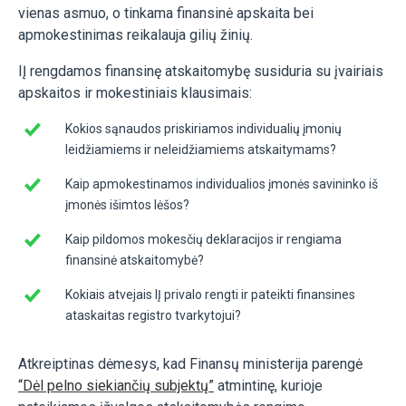
vienas asmuo, o tinkama finansinė apskaita bei
apmokestinimas reikalauja gilių žinių.
IĮ rengdamos finansinę atskaitomybę susiduria su įvairiais
apskaitos ir mokestiniais klausimais:
Kokios sąnaudos priskiriamos individualių įmonių
leidžiamiems ir neleidžiamiems atskaitymams?
Kaip apmokestinamos individualios įmonės savininko iš
įmonės išimtos lėšos?
Kaip pildomos mokesčių deklaracijos ir rengiama
finansinė atskaitomybė?
Kokiais atvejais IĮ privalo rengti ir pateikti finansines
ataskaitas registro tvarkytojui?
Atkreiptinas dėmesys, kad Finansų ministerija parengė
“Dėl pelno siekiančių subjektų”
atmintinę, kurioje