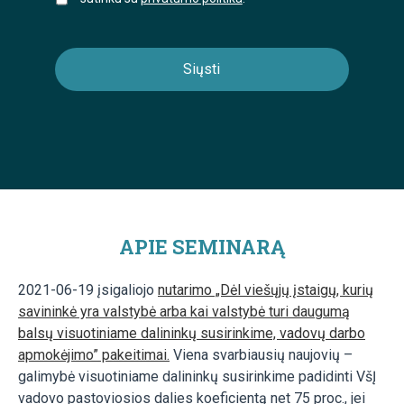
APIE SEMINARĄ
2021-06-19 įsigaliojo
nutarimo „Dėl viešųjų įstaigų, kurių
savininkė yra valstybė arba kai valstybė turi daugumą
balsų visuotiniame dalininkų susirinkime, vadovų darbo
apmokėjimo” pakeitimai.
Viena svarbiausių naujovių –
galimybė visuotiniame dalininkų susirinkime padidinti VšĮ
vadovo pastoviosios dalies koeficientą net 75 proc., jei