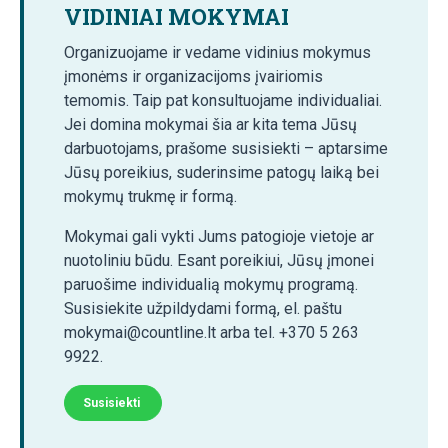
VIDINIAI MOKYMAI
Organizuojame ir vedame vidinius mokymus
įmonėms ir organizacijoms įvairiomis
temomis. Taip pat konsultuojame individualiai.
Jei domina mokymai šia ar kita tema Jūsų
darbuotojams, prašome susisiekti – aptarsime
Jūsų poreikius, suderinsime patogų laiką bei
mokymų trukmę ir formą.
Mokymai gali vykti Jums patogioje vietoje ar
nuotoliniu būdu. Esant poreikiui, Jūsų įmonei
paruošime individualią mokymų programą.
Susisiekite užpildydami formą, el. paštu
mokymai@countline.lt arba tel. +370 5 263
9922.
Susisiekti