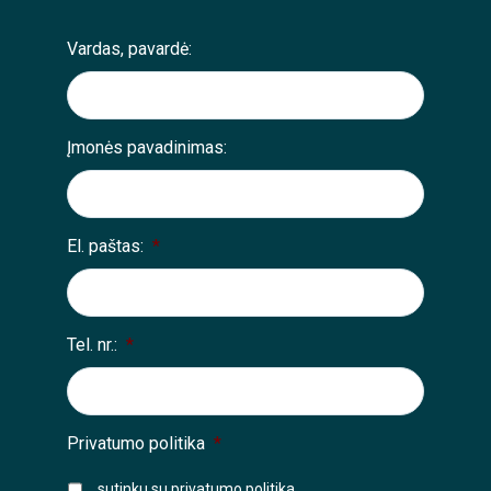
Vardas, pavardė:
Įmonės pavadinimas:
El. paštas:
*
Tel. nr.:
*
Privatumo politika
*
sutinku su
privatumo politika
.