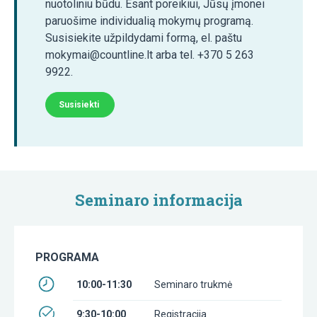
nuotoliniu būdu. Esant poreikiui, Jūsų įmonei
paruošime individualią mokymų programą.
Susisiekite užpildydami formą, el. paštu
mokymai@countline.lt arba tel. +370 5 263
9922.
Susisiekti
Seminaro informacija
PROGRAMA
10:00-11:30
Seminaro trukmė
9:30-10:00
Registracija