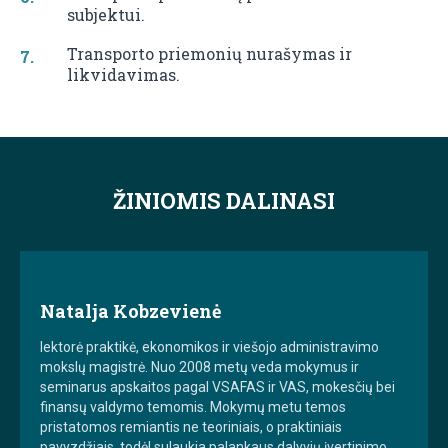
subjektui.
Transporto priemonių nurašymas ir
likvidavimas.
ŽINIOMIS DALINASI
Natalja Kobzevienė
lektorė praktikė, ekonomikos ir viešojo administravimo
mokslų magistrė. Nuo 2008 metų veda mokymus ir
seminarus apskaitos pagal VSAFAS ir VAS, mokesčių bei
finansų valdymo temomis. Mokymų metu temos
pristatomos remiantis ne teoriniais, o praktiniais
pavyzdžiais, todėl sulaukia palankaus dalyvių įvertinimo.