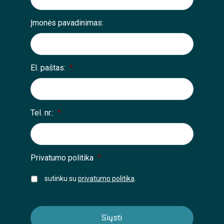
Įmonės pavadinimas:
El. paštas:
*
Tel. nr.:
*
Privatumo politika
*
sutinku su
privatumo politika
.