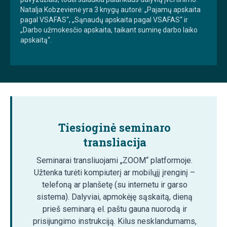
Natalja Kobzevienė yra 3 knygų autorė: „Pajamų apskaita
pagal VSAFAS“, „Sąnaudų apskaita pagal VSAFAS“ ir
„Darbo užmokesčio apskaita, taikant suminę darbo laiko
apskaitą“.
Tiesioginė seminaro
transliacija
Seminarai transliuojami „ZOOM“ platformoje.
Užtenka turėti kompiuterį ar mobilųjį įrenginį –
telefoną ar planšetę (su internetu ir garso
sistema). Dalyviai, apmokėję sąskaitą, dieną
prieš seminarą el. paštu gauna nuorodą ir
prisijungimo instrukciją. Kilus nesklandumams,