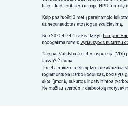
kaip ir kada pritaikyti naująją NPD formulę
Kaip pasiruošti 3 metų pereinamojo laikota
už nepanaudotas atostogas skaičiavimą.
Nuo 2020-07-01 reikės taikyti
Europos Par
nebegalima remtis
Vyriausybės nutarimu d
Taip pat Valstybinė darbo inspekcija (VDI) 
taikyti? Žinoma!
Todėl seminaro metu aptarsime aktualius kl
reglamentuoja Darbo kodeksas, kokia yra ger
aktai (įmonių sukurtos ir patvirtintos tvarkos
Ne mažiau svarbūs ir darbuotojų motyvavim