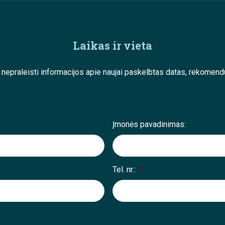
Laikas ir vieta
e nepraleisti informacijos apie naujai paskelbtas datas, rekom
Įmonės pavadinimas:
Tel. nr.:
*