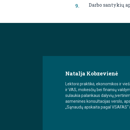
Darbo santykių a
Natalja Kobzevienė
Lektorė praktikė, ekonomikos ir v
ir VAS, mokesčių bei finansų valdy
sulaukia palankaus dalyvių įvertini
asmenines konsultacijas verslo, ap
„Sąnaudų apskaita pagal VSAFAS“ ir