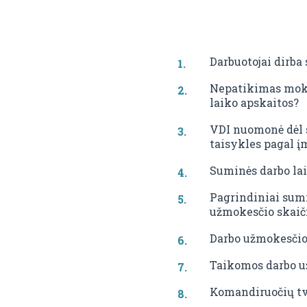
Darbuotojai dirba
Nepatikimas moke
laiko apskaitos?
VDI nuomonė dėl s
taisykles pagal į
Suminės darbo lai
Pagrindiniai sumi
užmokesčio skai
Darbo užmokesčio
Taikomos darbo u
Komandiruočių tv