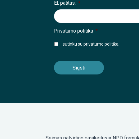
El. paštas:
*
Privatumo politika
*
sutinku su
privatumo politika
.
Seimas patvirtino pasikeitusią NPD formulę