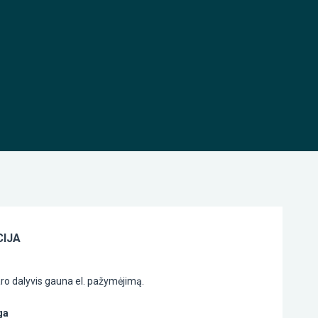
IJA
ro dalyvis gauna el. pažymėjimą.
ga