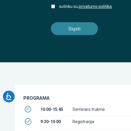
sutinku su
privatumo politika
.
PROGRAMA
10:00-15:45
Seminaro trukmė
9:30-10:00
Registracija