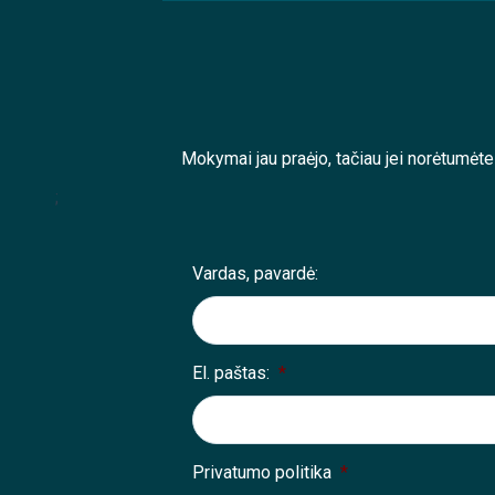
Mokymai jau praėjo, tačiau jei norėtumėt
;
Vardas, pavardė:
El. paštas:
*
Privatumo politika
*