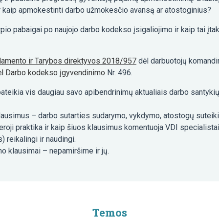
 ir kaip apmokestinti darbo užmokesčio avansą ar atostoginius?
rpio pabaigai po naujojo darbo kodekso įsigaliojimo ir kaip tai 
lamento ir Tarybos direktyvos 2018/957
dėl darbuotojų komandira
ėl Darbo kodekso įgyvendinimo
Nr. 496.
pateikia vis daugiau savo apibendrinimų aktualiais darbo santykių 
ausimus – darbo sutarties sudarymo, vykdymo, atostogų suteikimo 
oji praktika ir kaip šiuos klausimus komentuoja VDI specialistai.
) reikalingi ir naudingi.
o klausimai – nepamiršime ir jų.
Temos