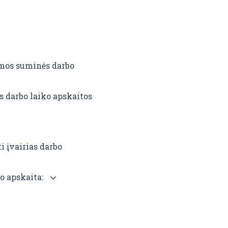
omos suminės darbo
 darbo laiko apskaitos
i įvairias darbo
o apskaita: