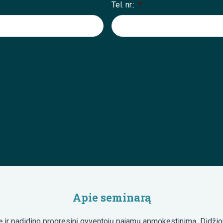
Tel. nr.:
*
Apie seminarą
 ir padidino progresinį gyventojų pajamų apmokestinimą. Didžioj