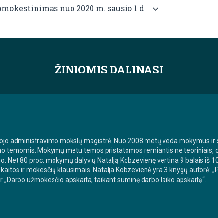
pmokestinimas nuo 2020 m. sausio 1 d.
ŽINIOMIS DALINASI
iešojo administravimo mokslų magistrė. Nuo 2008 metų veda mokymus i
mo temomis. Mokymų metu temos pristatomos remiantis ne teoriniais, o p
mo. Net 80 proc. mokymų dalyvių Natalją Kobzevienę vertina 9 balais iš 1
skaitos ir mokesčių klausimais. Natalja Kobzevienė yra 3 knygų autorė:
 „Darbo užmokesčio apskaita, taikant suminę darbo laiko apskaitą“.