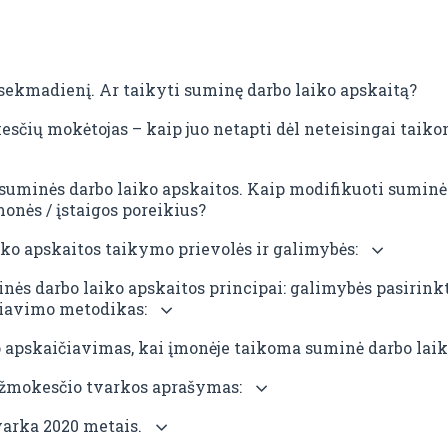
 sekmadienį. Ar taikyti suminę darbo laiko apskaitą?
sčių mokėtojas – kaip juo netapti dėl neteisingai taik
uminės darbo laiko apskaitos. Kaip modifikuoti suminės
monės / įstaigos poreikius?
ko apskaitos taikymo prievolės ir galimybės:
nės darbo laiko apskaitos principai: galimybės pasirinkt
čiavimo metodikas:
 apskaičiavimas, kai įmonėje taikoma suminė darbo laik
žmokesčio tvarkos aprašymas:
arka 2020 metais.