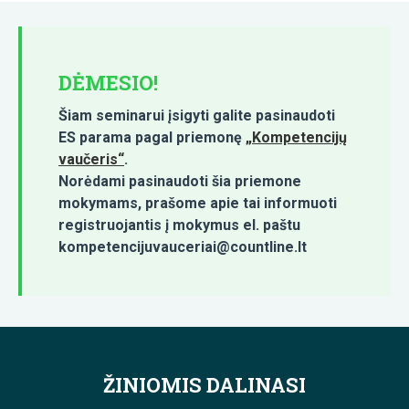
DĖMESIO!
Šiam seminarui įsigyti galite pasinaudoti
ES parama pagal priemonę
„Kompetencijų
vaučeris“
.
Norėdami pasinaudoti šia priemone
mokymams, prašome apie tai informuoti
registruojantis į mokymus el. paštu
kompetencijuvauceriai@countline.lt
ŽINIOMIS DALINASI