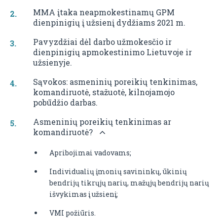
MMA įtaka neapmokestinamų GPM
dienpinigių į užsienį dydžiams 2021 m.
Pavyzdžiai dėl darbo užmokesčio ir
dienpinigių apmokestinimo Lietuvoje ir
užsienyje.
Sąvokos: asmeninių poreikių tenkinimas,
komandiruotė, stažuotė, kilnojamojo
pobūdžio darbas.
Asmeninių poreikių tenkinimas ar
komandiruotė?
Apribojimai vadovams;
Individualių įmonių savininkų, ūkinių
bendrijų tikrųjų narių, mažųjų bendrijų narių
išvykimas į užsienį;
VMI požiūris.