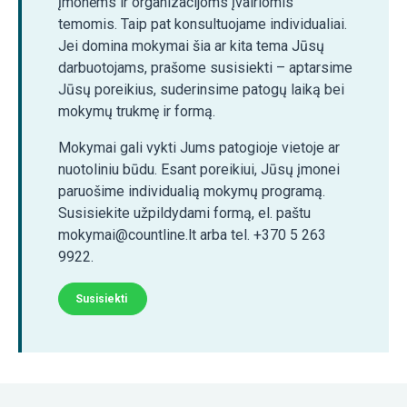
įmonėms ir organizacijoms įvairiomis
temomis. Taip pat konsultuojame individualiai.
Jei domina mokymai šia ar kita tema Jūsų
darbuotojams, prašome susisiekti – aptarsime
Jūsų poreikius, suderinsime patogų laiką bei
mokymų trukmę ir formą.
Mokymai gali vykti Jums patogioje vietoje ar
nuotoliniu būdu. Esant poreikiui, Jūsų įmonei
paruošime individualią mokymų programą.
Susisiekite užpildydami formą, el. paštu
mokymai@countline.lt arba tel. +370 5 263
9922.
Susisiekti