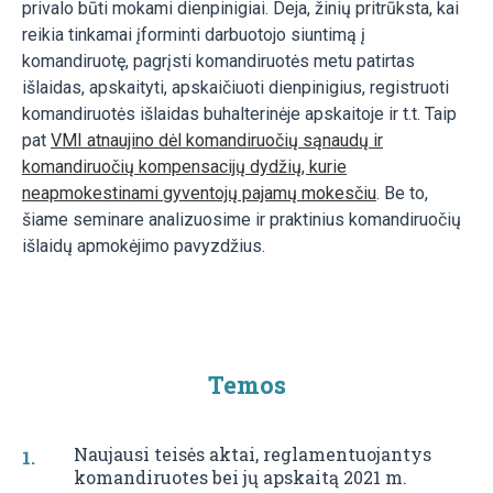
privalo būti mokami dienpinigiai. Deja, žinių pritrūksta, kai
reikia tinkamai įforminti darbuotojo siuntimą į
komandiruotę, pagrįsti komandiruotės metu patirtas
išlaidas, apskaityti, apskaičiuoti dienpinigius, registruoti
komandiruotės išlaidas buhalterinėje apskaitoje ir t.t. Taip
pat
VMI atnaujino dėl komandiruočių sąnaudų ir
komandiruočių kompensacijų dydžių, kurie
neapmokestinami gyventojų pajamų mokesčiu
. Be to,
šiame seminare analizuosime ir praktinius komandiruočių
išlaidų apmokėjimo pavyzdžius.
Temos
Naujausi teisės aktai, reglamentuojantys
komandiruotes bei jų apskaitą 2021 m.