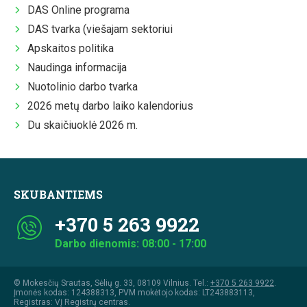
DAS Online programa
DAS tvarka (viešajam sektoriui
Apskaitos politika
Naudinga informacija
Nuotolinio darbo tvarka
2026 metų darbo laiko kalendorius
Du skaičiuoklė 2026 m.
SKUBANTIEMS
+370 5 263 9922
Darbo dienomis: 08:00 - 17:00
© Mokesčių Srautas, Sėlių g. 33, 08109 Vilnius. Tel.:
+370 5 263 9922
.
Įmonės kodas: 124388313, PVM mokėtojo kodas: LT243883113,
Registras: VĮ Registrų centras.