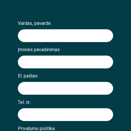
;
Vardas, pavardė:
Įmonės pavadinimas:
El. paštas:
*
Tel. nr.:
*
Privatumo politika
*