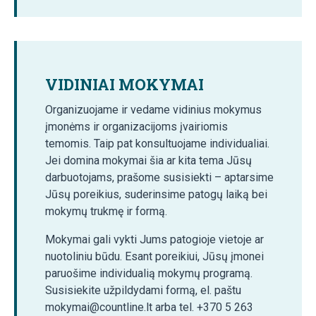
VIDINIAI MOKYMAI
Organizuojame ir vedame vidinius mokymus
įmonėms ir organizacijoms įvairiomis
temomis. Taip pat konsultuojame individualiai.
Jei domina mokymai šia ar kita tema Jūsų
darbuotojams, prašome susisiekti – aptarsime
Jūsų poreikius, suderinsime patogų laiką bei
mokymų trukmę ir formą.
Mokymai gali vykti Jums patogioje vietoje ar
nuotoliniu būdu. Esant poreikiui, Jūsų įmonei
paruošime individualią mokymų programą.
Susisiekite užpildydami formą, el. paštu
mokymai@countline.lt arba tel. +370 5 263