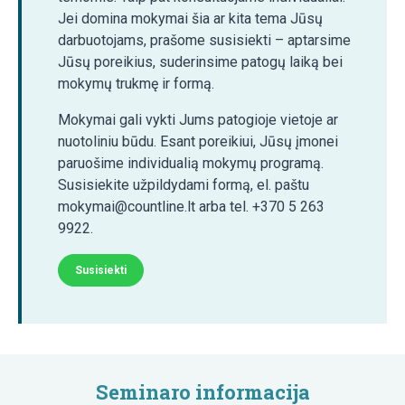
Jei domina mokymai šia ar kita tema Jūsų
darbuotojams, prašome susisiekti – aptarsime
Jūsų poreikius, suderinsime patogų laiką bei
mokymų trukmę ir formą.
Mokymai gali vykti Jums patogioje vietoje ar
nuotoliniu būdu. Esant poreikiui, Jūsų įmonei
paruošime individualią mokymų programą.
Susisiekite užpildydami formą, el. paštu
mokymai@countline.lt arba tel. +370 5 263
9922.
Susisiekti
Seminaro informacija