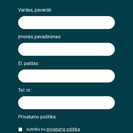
Vardas, pavardė:
Įmonės pavadinimas:
El. paštas:
*
Tel. nr.:
*
Privatumo politika
*
sutinku su
privatumo politika
.