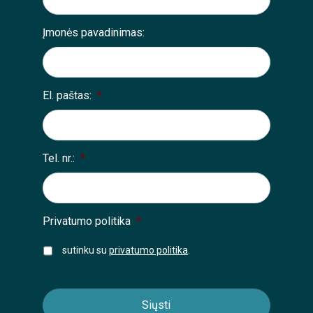
Įmonės pavadinimas:
El. paštas:
*
Tel. nr.:
*
Privatumo politika
*
sutinku su
privatumo politika
.