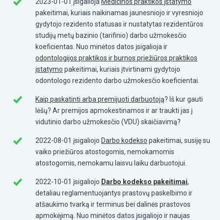
2023-01-01 įsigalioja
Medicinos praktikos įstatymo
pakeitimai, kuriais naikinamas jaunesniojo ir vyresniojo
gydytojo rezidento statusas ir nustatytas rezidentūros
studijų metų bazinio (tarifinio) darbo užmokesčio
koeficientas. Nuo minėtos datos įsigalioja ir
odontologijos praktikos ir burnos priežiūros praktikos
įstatymo
pakeitimai, kuriais įtvirtinami gydytojo
odontologo rezidento darbo užmokesčio koeficientai.
Kaip paskatinti arba premijuoti darbuotoją
? Iš kur gauti
lėšų? Ar premijos apmokestinamos ir ar traukti jas į
vidutinio darbo užmokesčio (VDU) skaičiavimą?
2022-08-01 įsigaliojo
Darbo kodekso
pakeitimai, susiję su
vaiko priežiūros atostogomis, nemokamomis
atostogomis, nemokamu laisvu laiku darbuotojui.
2022-10-01 įsigaliojo
Darbo kodekso pakeitimai
,
detaliau reglamentuojantys prastovų paskelbimo ir
atšaukimo tvarką ir terminus bei dalinės prastovos
apmokėjimą. Nuo minėtos datos įsigaliojo ir naujas