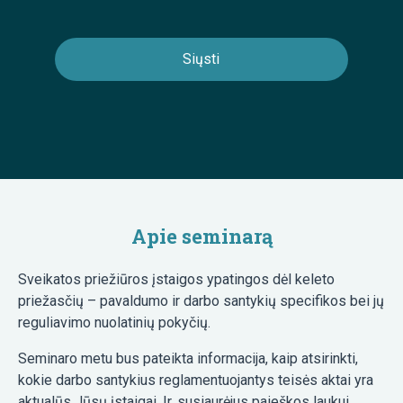
Apie seminarą
Sveikatos priežiūros įstaigos ypatingos dėl keleto
priežasčių – pavaldumo ir darbo santykių specifikos bei jų
reguliavimo nuolatinių pokyčių.
Seminaro metu bus pateikta informacija, kaip atsirinkti,
kokie darbo santykius reglamentuojantys teisės aktai yra
aktualūs Jūsų įstaigai. Ir, susiaurėjus paieškos laukui,