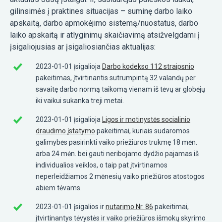
gilinsimės į praktines situacijas – suminę darbo laiko
apskaitą, darbo apmokėjimo sistemą/nuostatus, darbo
laiko apskaitą ir atlyginimų skaičiavimą atsižvelgdami į
įsigaliojusias ar įsigaliosiančias aktualijas:
2023-01-01 įsigalioja
Darbo kodekso 112 straipsnio
pakeitimas, įtvirtinantis sutrumpintą 32 valandų per
savaitę darbo normą taikomą vienam iš tėvų ar globėjų
iki vaikui sukanka treji metai.
2023-01-01 įsigalioja
Ligos ir motinystės socialinio
draudimo įstatymo
pakeitimai, kuriais sudaromos
galimybės pasirinkti vaiko priežiūros trukmę 18 mėn.
arba 24 mėn. bei gauti neribojamo dydžio pajamas iš
individualios veiklos, o taip pat įtvirtinamos
neperleidžiamos 2 mėnesių vaiko priežiūros atostogos
abiem tėvams.
2023-01-01 įsigalios ir
nutarimo Nr. 86
pakeitimai,
įtvirtinantys tėvystės ir vaiko priežiūros išmokų skyrimo