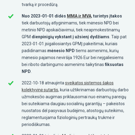
tvarką ir procedūrą.
Nuo 2023-01-01 didės
MMA ir MVA
,
turintys įtakos
tiek darbuotojų atlyginimams, tiek mėnesio NPD bei
metinio NPD apskaičiavimui, tiek neapmokestinamų
GPM
dienpinigių vykstant į užsienį dydžiams
. Taip pat
2023-01-01 įsigaliosiantys GPMĮ pakeitimai, kuriais
padidinamas
mėnesio
NPD
tiems asmenims, kurių
mėnesio pajamos neviršija 1926 Eur bei neįgaliesiems
bei riboto darbingumo asmenims taikytinas
fiksuotas
NPD
.
2022-10-18 atnaujinta
sveikatos sistemos šakos
kolektyvinė sutartis
, kuria užtikrinamas darbuotojų darbo
užmokesčio augimas priklausomai nuo einamų pareigų
bei suteikiama daugiau socialinių garantijų – pakeistos
nuostatos dėl pasyvaus budėjimo, atostogų suteikimo,
reglamentuojama fiziologinių pertraukų trukmė ir
periodiškumas.