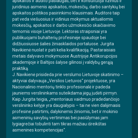
apskaitos ir audito paslaugas, bet ir konsultuoja fizinius ir
juridinius asmenis apskaitos, mokesčių, darbo santykių bei
apskaitos politikos pasirinkimo klausimais. Auditorė taip
pat veda viešuosius ir vidinius mokymus aktualiomis
mokesčių, apskaitos ir darbo užmokesčio skaičiavimo
temomis visoje Lietuvoje. Lektorės straipsniai yra
publikuojami buhalterių profesinėje spaudoje bei
didžiuosiuose šalies žiniasklaidos portaluose. Jurgita
Navikienė nuolat ir pati kelia kvalifikaciją. Pastaraisiais
metais dalyvavo mokymuose Austrijoje Antikorupcijos
akademijoje ir Baltijos šalyse gilinosi į valdybų gerąją
praktiką.
J. Navikienė prisideda prie verslumo Lietuvoje skatinimo –
aktyviai dalyvauja „Verslios Lietuvos“ projektuose, yra
Nacionalinio mentorių tinklo profesionalė ir padeda
jauniems verslininkams suteikdama jėgų judėti pirmyn.
Kaip Jurgita teigia, „mentoriaus vaidmuo pradedančiojo
verslininko kelyje yra daugialypis – tai ne vien dalijimasis
profesine patirtimi, dalykinėmis žiniomis, bet ir mokinio
asmeninių savybių vertinimas bei pasiūlymas jam
lygiagrečiai tobulinti tam tikras mažiau išreikštas
asmenines kompetencijas“.