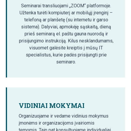
Seminarai transliuojami „ZOOM“ platformoje.
Užtenka turėti kompiuterį ar mobilųjį įrenginį –
telefoną ar planšetę (su internetu ir garso
sistema). Dalyviai, apmokėję sąskaitą, dieną
prieš seminarą el. paštu gauna nuorodą ir
prisijungimo instrukciją. Kilus nesklandumams,
visuomet galėsite kreiptis į mūsų IT
specialistus, kurie padės prisijungti prie
seminaro.
VIDINIAI MOKYMAI
Organizuojame ir vedame vidinius mokymus
įmonėms ir organizacijoms įvairiomis
temomis. Taip pat konsultuojame individualiai.