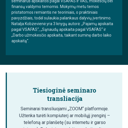
seminarus apskaitos pagal VSAFAS ir VAS, mokesčių bei
finansų valdymo temomis. Mokymų metu temos
pristatomos remiantis ne teoriniais, o praktiniais
pavyzdžiais, todėl sulaukia palankaus dalyvių įvertinimo.
Natalja Kobzevienė yra 3 knygų autorė: „Pajamų apskaita
pagal VSAFAS“, „Sąnaudų apskaita pagal VSAFAS“ ir
„Darbo užmokesčio apskaita, taikant suminę darbo laiko
apskaitą“.
Tiesioginė seminaro
transliacija
Seminarai transliuojami „ZOOM“ platformoje.
Užtenka turėti kompiuterį ar mobilųjį įrenginį –
telefoną ar planšetę (su internetu ir garso