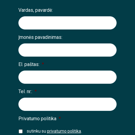
Vardas, pavardė:
Įmonės pavadinimas:
El. paštas:
*
Tel. nr.:
*
Privatumo politika
*
sutinku su
privatumo politika
.