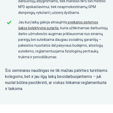
darbuotojų atlyginimams, tiek mėnesio NPD bei metinio
NPD apskaičiavimui, tiek neapmokestinamų GPM
dienpinigių vykstant į užsienį dydžiams.
Jau kurį laiką galioja atnaujinta
sveikatos sistemos
šakos kolektyvinė sutartis
, kuria užtikrinamas darbuotojų
darbo užmokesčio augimas priklausomai nuo einamų
pareigų bei suteikiama daugiau socialinių garantijų –
pakeistos nuostatos dėl pasyvaus budėjimo, atostogų
suteikimo, reglamentuojama fiziologinių pertraukų
trukmė ir periodiškumas.
Šis seminaras naudingas ne tik mažiau patirties turintiems
kolegoms, bet ir jau ilgą laiką besidarbuojantiems – juk
nuolat būtina pasitikrinti, ar viskas tinkamai reglamentuota
ir taikoma.