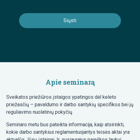
Apie seminarą
Sveikatos priežiūros įstaigos ypatingos dėl keleto
priežasčių – pavaldumo ir darbo santykių specifikos bei jų
reguliavimo nuolatinių pokyčių.
Seminaro metu bus pateikta informacija, kaip atsirinkti,
kokie darbo santykius reglamentuojantys teisės aktai yra
aktualūs Jūsų įstaigai. Ir, susiaurėjus paieškos laukui,