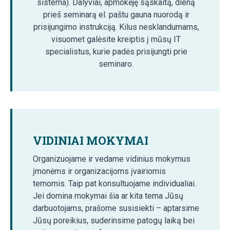
sistema). Dalyviai, apmokėję sąskaitą, dieną
prieš seminarą el. paštu gauna nuorodą ir
prisijungimo instrukciją. Kilus nesklandumams,
visuomet galėsite kreiptis į mūsų IT
specialistus, kurie padės prisijungti prie
seminaro.
VIDINIAI MOKYMAI
Organizuojame ir vedame vidinius mokymus
įmonėms ir organizacijoms įvairiomis
temomis. Taip pat konsultuojame individualiai.
Jei domina mokymai šia ar kita tema Jūsų
darbuotojams, prašome susisiekti – aptarsime
Jūsų poreikius, suderinsime patogų laiką bei