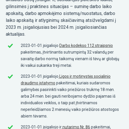
gilinsimės į praktines situacijas – suminę darbo laiko
apskaitą, darbo apmokėjimo sistemą/nuostatus, darbo
laiko apskaitą ir atlyginimų skaičiavimą atsižvelgdami į
2023 m. įsigaliojusias bei 2024 m. įsigaliosiančias
aktualijas.
2023-01-01 įsigaliojo
Darbo kodekso 112 straipsnio
pakeitimas, įtvirtinantis sutrumpintą 32 valandų per
savaitę darbo normą taikomą vienam iš tėvų ar globėjų
iki vaikui sukanka treji metai.
2023-01-01 įsigaliojo
Ligos ir motinystės socialinio
draudimo įstatymo
pakeitimai, kuriais sudaromos
galimybės pasirinkti vaiko priežiūros trukmę 18 mėn.
arba 24 mėn. bei gauti neribojamo dydžio pajamas iš
individualios veiklos, o taip pat įtvirtinamos
neperleidžiamos 2 mėnesių vaiko priežiūros atostogos
abiem tėvams.
2023-01-01 įsigaliojo ir
nutarimo Nr. 86
pakeitimai,