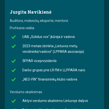
Jurgita Navikienė
Auditorė, mokesčių ekspertė, mentorė:
Profesinė veikla:
UAB „Solidus vox“ įkūrėja ir vadovė.
2023 metais išrinkta „Lietuvos metų
verslininkė/vadovė“ (LPPARA asociacija).
ŠPPAR viceprezidentė.
Darbo grupės prie LR FM ir LLPPARA narė.
„NEO-FIN“ finansininkų klubo vadovė.
Verslumo skatinimas:
Aktyvi verslumo skatinimo Lietuvoje dalyvė.