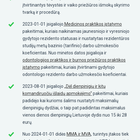
įtvirtinantys tėvystės ir vaiko priežiūros išmokų skyrimo
tvarką ir procedūrą.
2023-01-01 įsigaliojo
Medicinos praktikos įstatymo
pakeitimai, kuriais naikinamas jaunesniojo ir vyresniojo
gydytojo rezidento statusas ir nustatytas rezidentūros
studijų metų bazinio (tarifinio) darbo užmokesčio
koeficientas. Nuo minėtos datos įsigalioja ir
odontologijos praktikos ir burnos priežiūros praktikos
įstatymo
pakeitimai, kuriais įtvirtinami gydytojo
odontologo rezidento darbo užmokesčio koeficientai.
2023-08-01 įsigaliojo
„Dėl dienpinigių ir kitų
komandiruočių išlaidų apmokėjimo“
pakeitimai, kuriais
padidėjo kai kurioms šalims nustatyti maksimalių
dienpinigių dydžiai, o taip pat padidintas maksimalus
vienos dienos dienpinigių Lietuvoje dydis nuo 15 iki 28
eurų.
Nuo 2024-01-01 didės
MMA ir MVA
, turintys įtakos tiek