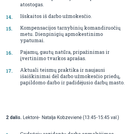
atostogas.
Išskaitos iš darbo užmokesčio.
Kompensacijos tarnybinių komandiruočių
metu. Dienpinigių apmokestinimo
ypatumai.
Pajamų, gautų natūra, pripažinimas ir
įvertinimo tvarkos aprašas.
Aktuali teismų praktika ir naujausi
išaiškinimai dėl darbo užmokesčio priedų,
papildomo darbo ir padidėjusio darbų masto.
2 dalis.
Lektorė- Natalja Kobzevienė (13:45-15:45 val.)
Gydytojų rezidentų darbo apmokėjimas.