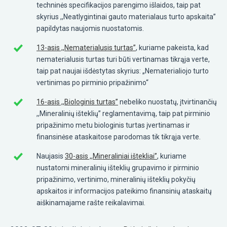
techninės specifikacijos parengimo išlaidos, taip pat
skyrius ,,Neatlygintinai gauto materialaus turto apskaita”
papildytas naujomis nuostatomis.
13-asis ,,Nematerialusis turtas”
, kuriame pakeista, kad
nematerialusis turtas turi būti vertinamas tikrąja verte,
taip pat naujai išdėstytas skyrius: „Nematerialiojo turto
vertinimas po pirminio pripažinimo“
16-asis ,,Biologinis turtas”
nebeliko nuostatų, įtvirtinančių
,,Mineralinių išteklių” reglamentavimą, taip pat pirminio
pripažinimo metu biologinis turtas įvertinamas ir
finansinėse ataskaitose parodomas tik tikrąja verte.
Naujasis
30-asis ,,Mineraliniai ištekliai”
, kuriame
nustatomi mineralinių išteklių grupavimo ir pirminio
pripažinimo, vertinimo, mineralinių išteklių pokyčių
apskaitos ir informacijos pateikimo finansinių ataskaitų
aiškinamajame rašte reikalavimai.