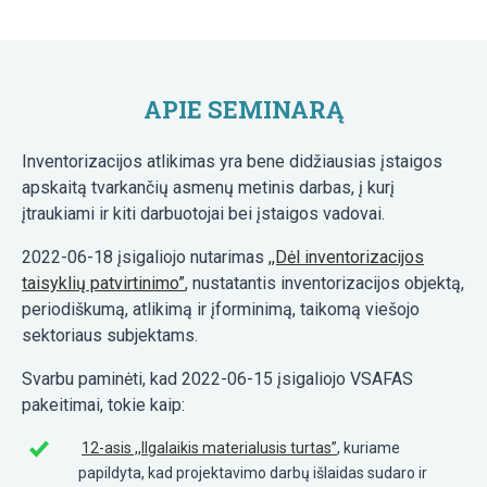
APIE SEMINARĄ
Inventorizacijos atlikimas yra bene didžiausias įstaigos
apskaitą tvarkančių asmenų metinis darbas, į kurį
įtraukiami ir kiti darbuotojai bei įstaigos vadovai.
2022-06-18 įsigaliojo nutarimas
,,Dėl inventorizacijos
taisyklių patvirtinimo”
, nustatantis inventorizacijos objektą,
periodiškumą, atlikimą ir įforminimą, taikomą viešojo
sektoriaus subjektams.
Svarbu paminėti, kad 2022-06-15 įsigaliojo VSAFAS
pakeitimai, tokie kaip:
12-asis ,,Ilgalaikis materialusis turtas”
, kuriame
papildyta, kad projektavimo darbų išlaidas sudaro ir