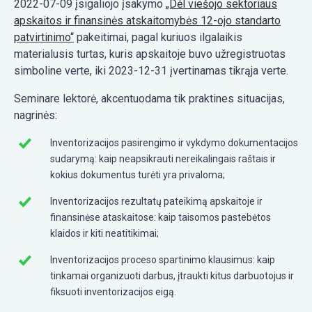
2022-07-09 įsigaliojo įsakymo
„Dėl viešojo sektoriaus
apskaitos ir finansinės atskaitomybės 12-ojo standarto
patvirtinimo“
pakeitimai, pagal kuriuos ilgalaikis
materialusis turtas, kuris apskaitoje buvo užregistruotas
simboline verte, iki 2023-12-31 įvertinamas tikrąja verte.
Seminare lektorė, akcentuodama tik praktines situacijas,
nagrinės:
Inventorizacijos pasirengimo ir vykdymo dokumentacijos
sudarymą: kaip neapsikrauti nereikalingais raštais ir
kokius dokumentus turėti yra privaloma;
Inventorizacijos rezultatų pateikimą apskaitoje ir
finansinėse ataskaitose: kaip taisomos pastebėtos
klaidos ir kiti neatitikimai;
Inventorizacijos proceso spartinimo klausimus: kaip
tinkamai organizuoti darbus, įtraukti kitus darbuotojus ir
fiksuoti inventorizacijos eigą.