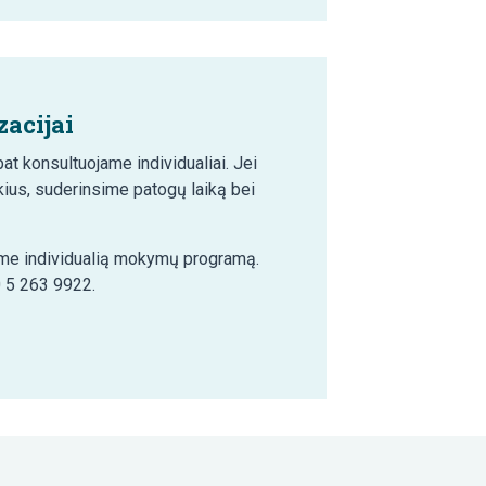
acijai
t konsultuojame individualiai. Jei
ius, suderinsime patogų laiką bei
šime individualią mokymų programą.
0 5 263 9922.