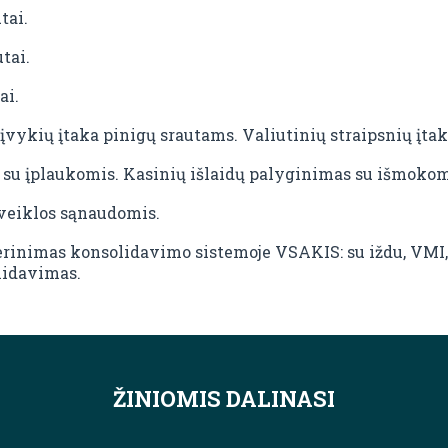
tai.
tai.
ai.
 įvykių įtaka pinigų srautams. Valiutinių straipsnių įta
su įplaukomis. Kasinių išlaidų palyginimas su išmokom
veiklos sąnaudomis.
rinimas konsolidavimo sistemoje VSAKIS: su iždu, VMI, „
lidavimas.
ŽINIOMIS DALINASI