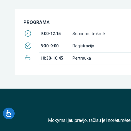
PROGRAMA
9:00-12:15
Seminaro trukmė
8:30-9:00
Registracija
10:30-10:45
Pertrauka
Mokymai jau praėjo, tačiau jei norėtumėt
;