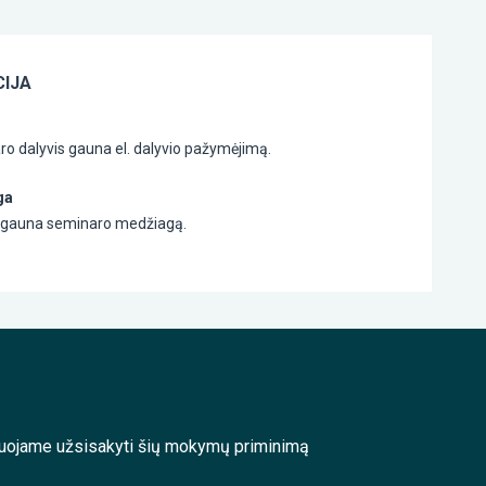
IJA
o dalyvis gauna el. dalyvio pažymėjimą.
ga
s gauna seminaro medžiagą.
enduojame užsisakyti šių mokymų priminimą