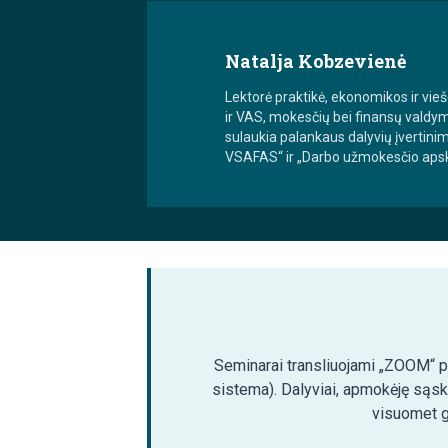
Natalja Kobzevienė
Lektorė praktikė, ekonomikos ir v
ir VAS, mokesčių bei finansų valdy
sulaukia palankaus dalyvių įvertin
VSAFAS“ ir „Darbo užmokesčio apska
Seminarai transliuojami „ZOOM“ pla
sistema). Dalyviai, apmokėję sąsk
visuomet ga