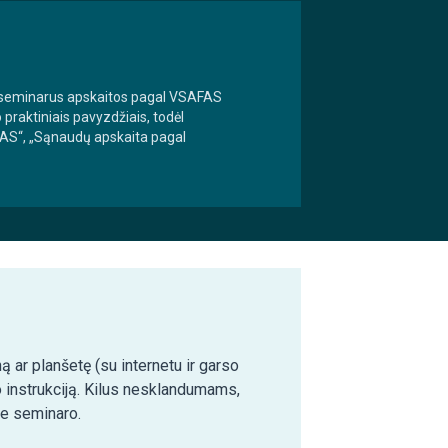
r seminarus apskaitos pagal VSAFAS
raktiniais pavyzdžiais, todėl
FAS“, „Sąnaudų apskaita pagal
ą ar planšetę (su internetu ir garso
o instrukciją. Kilus nesklandumams,
ie seminaro.