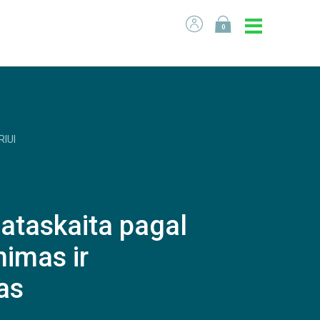
0
RIUI
 ataskaita pagal
nimas ir
as