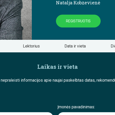
Natalja Kobzevienė
REGISTRUOTIS
Lektorius
Data ir vieta
Di
Laikas ir vieta
e nepraleisti informacijos apie naujai paskelbtas datas, rekom
Įmonės pavadinimas: