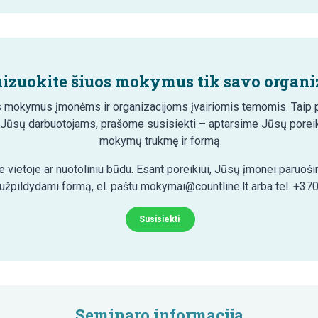
izuokite šiuos mokymus tik savo organiz
 mokymus įmonėms ir organizacijoms įvairiomis temomis. Taip pa
 Jūsų darbuotojams, prašome susisiekti – aptarsime Jūsų poreik
mokymų trukmę ir formą.
 vietoje ar nuotoliniu būdu. Esant poreikiui, Jūsų įmonei paruo
 užpildydami formą, el. paštu mokymai@countline.lt arba tel. +37
Susisiekti
Seminaro informacija