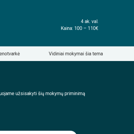
4 ak. val.
Kaina: 100 – 110€
enotvarkė
Vidiniai mokymai šia tema
enduojame užsisakyti šių mokymų priminimą