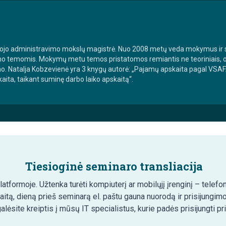
iešojo administravimo mokslų magistrė. Nuo 2008 metų veda mokymus i
mo temomis. Mokymų metu temos pristatomos remiantis ne teoriniais, o p
imo. Natalja Kobzevienė yra 3 knygų autorė: „Pajamų apskaita pagal VSA
ita, taikant suminę darbo laiko apskaitą“.
Tiesioginė seminaro transliacija
tformoje. Užtenka turėti kompiuterį ar mobilųjį įrenginį – telefon
aitą, dieną prieš seminarą el. paštu gauna nuorodą ir prisijungim
lėsite kreiptis į mūsų IT specialistus, kurie padės prisijungti pr