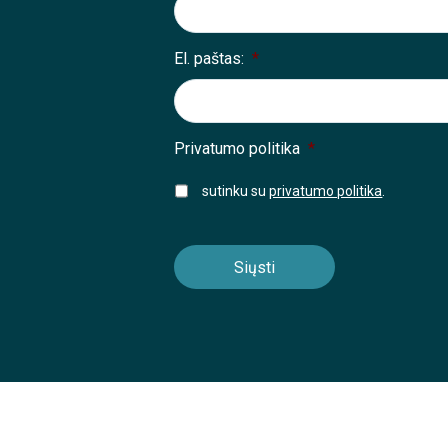
El. paštas:
*
Privatumo politika
*
sutinku su
privatumo politika
.