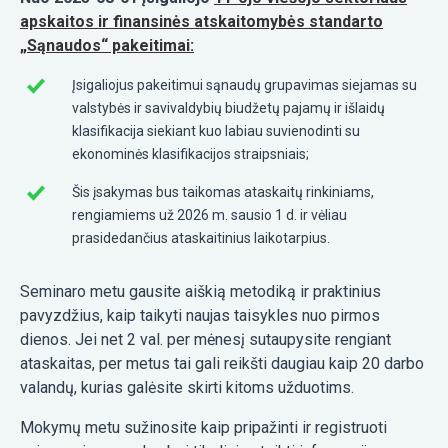
apskaitos ir finansinės atskaitomybės standarto
„Sąnaudos“ pakeitimai:
Įsigaliojus pakeitimui sąnaudų grupavimas siejamas su
valstybės ir savivaldybių biudžetų pajamų ir išlaidų
klasifikacija siekiant kuo labiau suvienodinti su
ekonominės klasifikacijos straipsniais;
Šis įsakymas bus taikomas
ataskaitų rinkiniams
,
rengiamiems už 2026 m. sausio 1 d. ir vėliau
prasidedančius ataskaitinius laikotarpius.
Seminaro metu gausite aiškią metodiką ir praktinius
pavyzdžius, kaip taikyti naujas taisykles nuo pirmos
dienos. Jei net 2 val. per mėnesį sutaupysite rengiant
ataskaitas, per metus tai gali reikšti daugiau kaip 20 darbo
valandų, kurias galėsite skirti kitoms užduotims.
Mokymų metu sužinosite kaip pripažinti ir registruoti