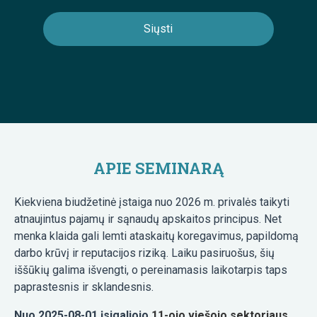
APIE SEMINARĄ
Kiekviena biudžetinė įstaiga nuo 2026 m. privalės taikyti
atnaujintus pajamų ir sąnaudų apskaitos principus. Net
menka klaida gali lemti ataskaitų koregavimus, papildomą
darbo krūvį ir reputacijos riziką. Laiku pasiruošus, šių
iššūkių galima išvengti, o pereinamasis laikotarpis taps
paprastesnis ir sklandesnis.
Nuo 2025-08-01 įsigaliojo
11-ojo viešojo sektoriaus