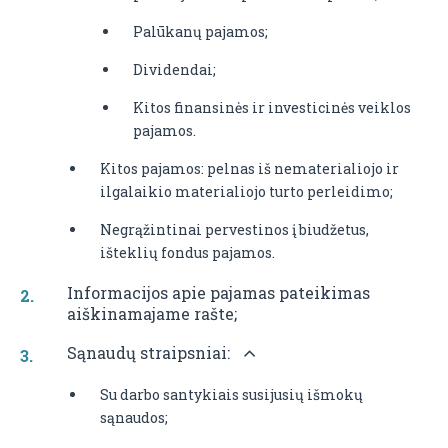
Palūkanų pajamos;
Dividendai;
Kitos finansinės ir investicinės veiklos
pajamos.
Kitos pajamos: pelnas iš nematerialiojo ir
ilgalaikio materialiojo turto perleidimo;
Negrąžintinai pervestinos į biudžetus,
išteklių fondus pajamos.
Informacijos apie pajamas pateikimas
aiškinamajame rašte;
Sąnaudų straipsniai:
Su darbo santykiais susijusių išmokų
sąnaudos;