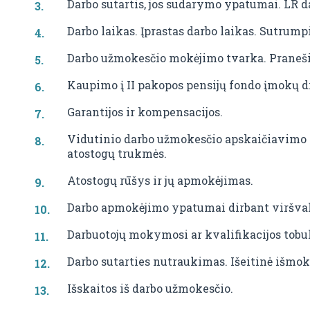
Darbo sutartis, jos sudarymo ypatumai. LR d
Darbo laikas. Įprastas darbo laikas. Sutrumpi
Darbo užmokesčio mokėjimo tvarka. Praneši
Kaupimo į II pakopos pensijų fondo įmokų d
Garantijos ir kompensacijos.
Vidutinio darbo užmokesčio apskaičiavimo t
atostogų trukmės.
Atostogų rūšys ir jų apmokėjimas.
Darbo apmokėjimo ypatumai dirbant viršvalan
Darbuotojų mokymosi ar kvalifikacijos tobul
Darbo sutarties nutraukimas. Išeitinė išmo
Išskaitos iš darbo užmokesčio.