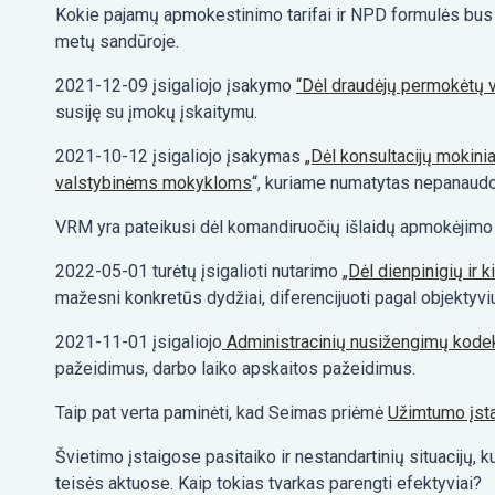
Kokie pajamų apmokestinimo tarifai ir NPD formulės bus
metų sandūroje.
2021-12-09 įsigaliojo įsakymo
“Dėl draudėjų permokėtų v
susiję su įmokų įskaitymu.
2021-10-12 įsigaliojo įsakymas
„Dėl konsultacijų mokin
valstybinėms mokykloms
“, kuriame numatytas nepanaudo
VRM yra pateikusi dėl komandiruočių išlaidų apmokėjimo
2022-05-01 turėtų įsigalioti nutarimo
„Dėl dienpinigių ir 
mažesni konkretūs dydžiai, diferencijuoti pagal objektyvius
2021-11-01 įsigaliojo
Administracinių nusižengimų kode
pažeidimus, darbo laiko apskaitos pažeidimus.
Taip pat verta paminėti, kad Seimas priėmė
Užimtumo įs
Švietimo įstaigose pasitaiko ir nestandartinių situacijų
teisės aktuose. Kaip tokias tvarkas parengti efektyviai?