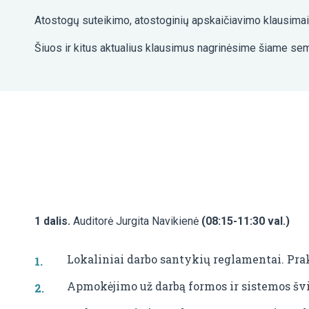
Atostogų suteikimo, atostoginių apskaičiavimo klausimai t
Šiuos ir kitus aktualius klausimus nagrinėsime šiame sem
1 dalis.
Auditorė Jurgita Navikienė
(08:15-11:30 val.)
Lokaliniai darbo santykių reglamentai. Prak
Apmokėjimo už darbą formos ir sistemos švi