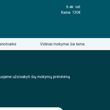
6 ak. val.
Kaina: 130€
enotvarkė
Vidiniai mokymai šia tema
enduojame užsisakyti šių mokymų priminimą