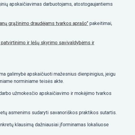
ginių apskaičiavimas darbuotojams, atostogaujantiems
ūkanų grąžinimo draudėjams tvarkos aprašo”
pakeitimai,
atvirtinimo ir lėšų skyrimo savivaldybėms ir
ma galimybė apskaičiuoti mažesnius dienpinigius, jeigu
etiniame norminiame teisės akte.
darbo užmokesčio apskaičiavimo ir mokėjimo tvarkos
 metų asmenims sudaryti savanoriškos praktikos sutartis.
konkretų klausimą dažniausiai įforminamas lokaliuose