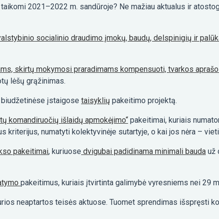
 taikomi 2021–2022 m. sandūroje? Ne mažiau aktualus ir atosto
alstybinio socialinio draudimo įmokų, baudų, delspinigių ir pal
iams, skirtų mokymosi praradimams kompensuoti, tvarkos aprašo p
tų lėšų grąžinimas.
 biudžetinėse įstaigose
taisyklių
pakeitimo projektą.
kitų komandiruočių išlaidų apmokėjimo“
pakeitimai, kuriais numato
 kriterijus, numatyti kolektyvinėje sutartyje, o kai jos nėra – vi
kso pakeitimai
, kuriuose
dvigubai padidinama minimali bauda
už 
tatymo
pakeitimus
, kuriais įtvirtinta galimybė vyresniems nei 29
, kurios neaptartos teisės aktuose. Tuomet sprendimas išspręsti 