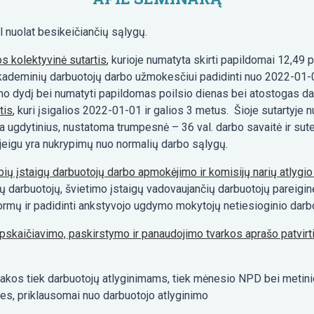
l nuolat besikeičiančių sąlygų.
s kolektyvinė sutartis
, kurioje numatyta skirti papildomai 12,49 p
neakademinių darbuotojų darbo užmokesčiui padidinti nuo 2022-01
inimo dydį bei numatyti papildomas poilsio dienas bei atostogas 
tis
, kuri įsigalios 2022-01-01 ir galios 3 metus. Šioje sutartyj
uja ugdytinius, nustatoma trumpesnė – 36 val. darbo savaitė ir s
eigu yra nukrypimų nuo normalių darbo sąlygų.
bių įstaigų darbuotojų darbo apmokėjimo ir komisijų narių atlygi
ų darbuotojų, švietimo įstaigų vadovaujančių darbuotojų pareigin
ormų ir padidinti ankstyvojo ugdymo mokytojų netiesioginio darb
skaičiavimo, paskirstymo ir panaudojimo tvarkos aprašo patvirt
 įtakos tiek darbuotojų atlyginimams, tiek mėnesio NPD bei metin
es, priklausomai nuo darbuotojo atlyginimo