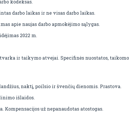
arbo kodeksas.
ntas darbo laikas ir ne visas darbo laikas.
mas apie naujas darbo apmokėjimo sąlygas.
idėjimas 2022 m.
varka ir taikymo atvejai. Specifinės nuostatos, taikom
džius, naktį, poilsio ir švenčių dienomis. Prastova.
inimo išlaidos.
ka. Kompensacijos už nepanaudotas atostogas.