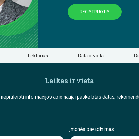
REGISTRUOTIS
Lektorius
Data ir vieta
Di
Laikas ir vieta
e nepraleisti informacijos apie naujai paskelbtas datas, rekom
Įmonės pavadinimas: