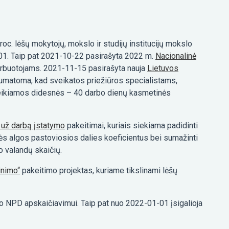
roc. lėšų mokytojų, mokslo ir studijų institucijų mokslo
-01. Taip pat 2021-10-22 pasirašyta 2022 m.
Nacionalinė
darbuotojams. 2021-11-15 pasirašyta nauja
Lietuvos
e numatoma, kad sveikatos priežiūros specialistams,
uteikiamos didesnės – 40 darbo dienų kasmetinės
o už darbą įstatymo
pakeitimai, kuriais siekiama padidinti
ės algos pastoviosios dalies koeficientus bei sumažinti
o valandų skaičių.
inimo“
pakeitimo projektas, kuriame tikslinami lėšų
io NPD apskaičiavimui. Taip pat nuo 2022-01-01 įsigalioja