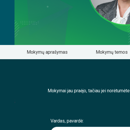
Mokymų aprašymas
Mokymų temos
Mokymai jau praėjo, tačiau jei norėtumėt
;
Vardas, pavardė: