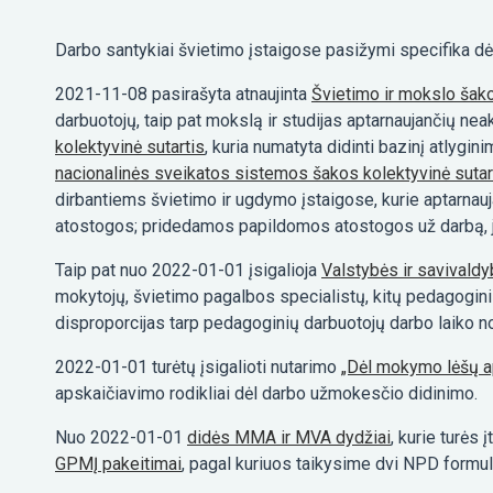
Darbo santykiai švietimo įstaigose pasižymi specifika dė
2021-11-08 pasirašyta atnaujinta
Švietimo ir mokslo šako
darbuotojų, taip pat mokslą ir studijas aptarnaujančių 
kolektyvinė sutartis
, kuria numatyta didinti bazinį atlyg
nacionalinės sveikatos sistemos šakos kolektyvinė sutar
dirbantiems švietimo ir ugdymo įstaigose, kurie aptarna
atostogos; pridedamos papildomos atostogos už darbą, j
Taip pat nuo 2022-01-01 įsigalioja
Valstybės ir savivaldy
mokytojų, švietimo pagalbos specialistų, kitų pedagogini
disproporcijas tarp pedagoginių darbuotojų darbo laiko n
2022-01-01 turėtų įsigalioti nutarimo
„Dėl mokymo lėšų ap
apskaičiavimo rodikliai dėl darbo užmokesčio didinimo.
Nuo 2022-01-01
didės MMA ir MVA dydžiai
, kurie turės
GPMĮ pakeitimai
, pagal kuriuos taikysime dvi NPD formul