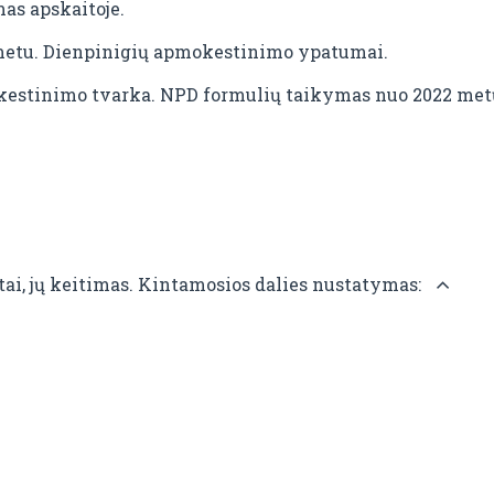
as apskaitoje.
metu. Dienpinigių apmokestinimo ypatumai.
mokestinimo tvarka. NPD formulių taikymas nuo 2022 met
ntai, jų keitimas. Kintamosios dalies nustatymas: