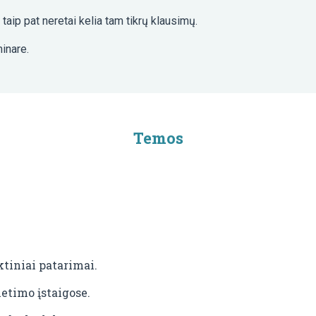
aip pat neretai kelia tam tikrų klausimų.
inare.
Temos
tiniai patarimai.
etimo įstaigose.