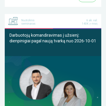
Nuotolinis
6 ak. val.
seminaras
140€
(+ PVM)
Darbuotojų komandiravimas į užsienį:
dienpinigiai pagal naują tvarką nuo 2026-10-01