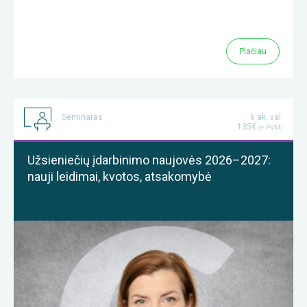
Plačiau
Seminaras
6 ak. val.
135€
(+ PVM)
Užsieniečių įdarbinimo naujovės 2026–2027:
nauji leidimai, kvotos, atsakomybė