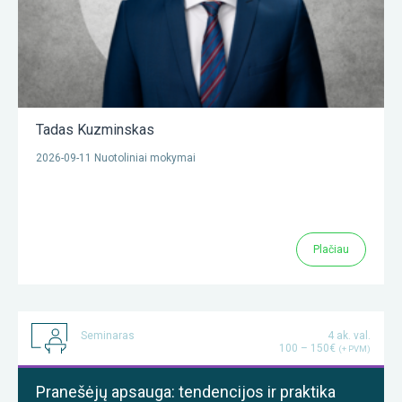
Tadas Kuzminskas
2026-09-11 Nuotoliniai mokymai
Plačiau
Seminaras
4 ak. val.
100 – 150€
(+ PVM)
Pranešėjų apsauga: tendencijos ir praktika