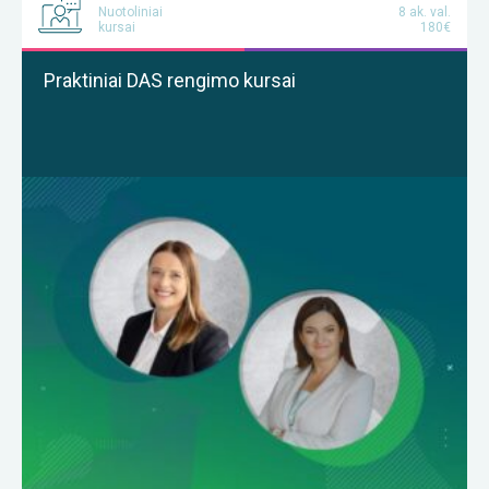
Nuotoliniai
8 ak. val.
kursai
180€
Praktiniai DAS rengimo kursai