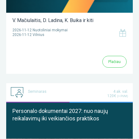
V. Mačiulaitis
,
D. Ladina
,
K. Buika
ir kiti
2026-11-12 Nuotoliniai mokymai
2026-11-12 Vilnius
Plačiau
Seminaras
4 ak. val.
120€
(+ PVM)
Personalo dokumentai 2027: nuo naujų
reikalavimų iki veikiančios praktikos