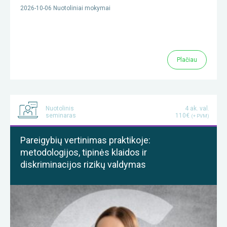
2026-10-06 Nuotoliniai mokymai
Plačiau
Nuotolinis
4 ak. val.
seminaras
110€
(+ PVM)
Pareigybių vertinimas praktikoje:
metodologijos, tipinės klaidos ir
diskriminacijos rizikų valdymas