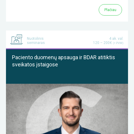
Plačiau
Nuotolinis
4 ak. val.
seminaras
120 – 200€
(+ PVM)
Paciento duomenų apsauga ir BDAR atitiktis
sveikatos įstaigose