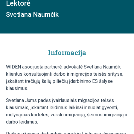
Lektorė
Svetlana Naumčik
Informacija
WIDEN asocijuota partnerė, advokatė Svetlana Naumčik
klientus konsultuojanti darbo ir migracijos teisės srityse,
įskaitant trečiųjų šalių piliečių įdarbinimo ES šalyse
klausimus.
Svetlana Jums padės įvairiausiais migracijos teisės
klausimais, įskaitant leidimus laikinai ir nuolat gyventi,
mėlynąsias korteles, verslo imigraciją, šeimos imigraciją ir
darbo leidimus.
Puikus užsienio darbuotojų poreikio Lietuvoje išmanymas