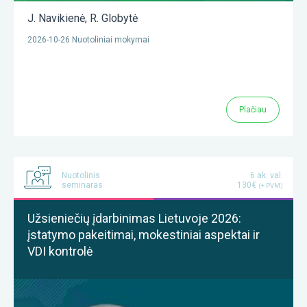
J. Navikienė
,
R. Globytė
2026-10-26 Nuotoliniai mokymai
Plačiau
Nuotolinis
6 ak. val.
seminaras
130€
(+ PVM)
Užsieniečių įdarbinimas Lietuvoje 2026:
įstatymo pakeitimai, mokestiniai aspektai ir
VDI kontrolė