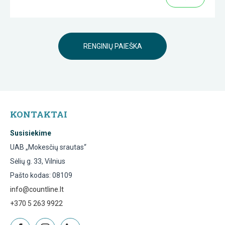
RENGINIŲ PAIEŠKA
KONTAKTAI
Susisiekime
UAB „Mokesčių srautas“
Sėlių g. 33, Vilnius
Pašto kodas: 08109
info@countline.lt
+370 5 263 9922