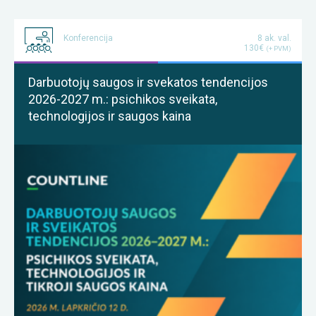
Konferencija
8 ak. val.
130€
(+ PVM)
Darbuotojų saugos ir svekatos tendencijos
2026-2027 m.: psichikos sveikata,
technologijos ir saugos kaina