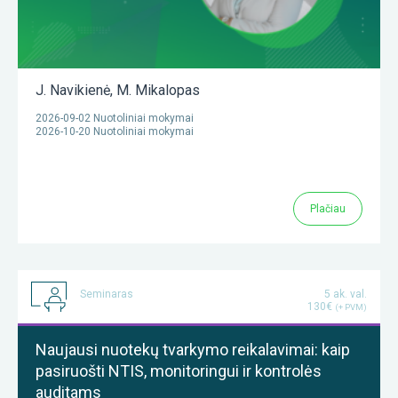
J. Navikienė
,
M. Mikalopas
2026-09-02 Nuotoliniai mokymai
2026-10-20 Nuotoliniai mokymai
Plačiau
Seminaras
5 ak. val.
130€
(+ PVM)
Naujausi nuotekų tvarkymo reikalavimai: kaip
pasiruošti NTIS, monitoringui ir kontrolės
auditams